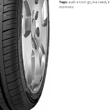
Tags:
audi e tron gt
,
kia ceed
,
k
otomoto