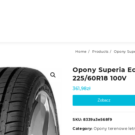
Home
Products
Opony Supe
Opony Superia E
225/60R18 100V
361,98
zł
Zobacz
SKU:
8339a3e568f9
Category:
Opony terenowe let