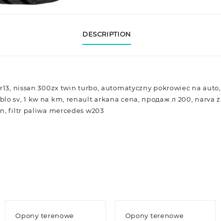
DESCRIPTION
 r13, nissan 300zx twin turbo, automatyczny pokrowiec na auto,
lo sv, 1 kw na km, renault arkana cena, продаж л 200, narva ża
n, filtr paliwa mercedes w203
Opony terenowe
Opony terenowe