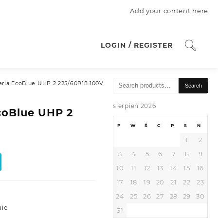
Add your content here
LOGIN / REGISTER
Search
ria EcoBlue UHP 2 225/60R18 100V
Search
for:
sierpień 2026
coBlue UHP 2
P
W
Ś
C
P
S
N
1
2
3
4
5
6
7
8
9
10
11
12
13
14
15
16
17
18
19
20
21
22
23
24
25
26
27
28
29
30
nie
31