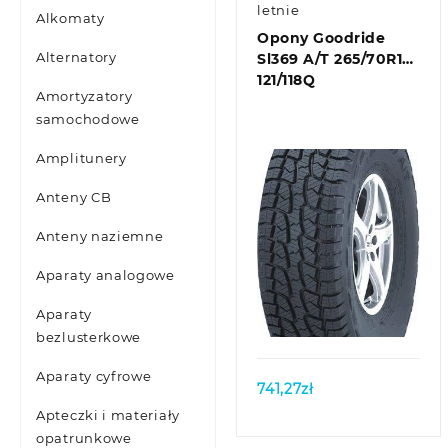
letnie
Alkomaty
Opony Goodride
Alternatory
Sl369 A/T 265/70R16
121/118Q
Amortyzatory
samochodowe
Amplitunery
Anteny CB
Anteny naziemne
Aparaty analogowe
Quick view
Aparaty
bezlusterkowe
Aparaty cyfrowe
741,27
zł
Apteczki i materiały
opatrunkowe