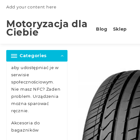
Skip
Add your content here
to
content
Motoryzacja dla
Blog
Sklep
Ciebie
Categories
aby udostępniać je w
serwisie
społecznościowym.
Nie masz NFC? Żaden
problem. Urządzenia
można sparować
ręcznie.
Akcesoria do
bagażników