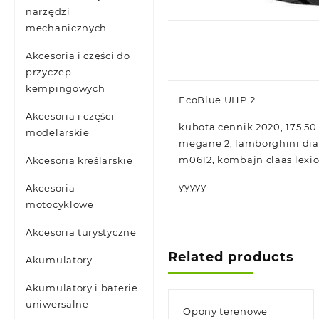
narzędzi
mechanicznych
Akcesoria i części do
przyczep
kempingowych
EcoBlue UHP 2
Akcesoria i części
kubota cennik 2020, 175 50
modelarskie
megane 2, lamborghini diab
m0612, kombajn claas lexio
Akcesoria kreślarskie
yyyyy
Akcesoria
motocyklowe
Akcesoria turystyczne
Related products
Akumulatory
Akumulatory i baterie
uniwersalne
Opony terenowe