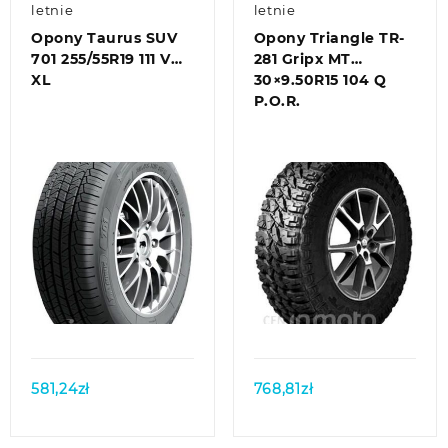
letnie
letnie
Opony Taurus SUV
Opony Triangle TR-
701 255/55R19 111 V
281 Gripx MT
XL
30×9.50R15 104 Q
P.O.R.
Quick view
Quick view
581,24
zł
768,81
zł