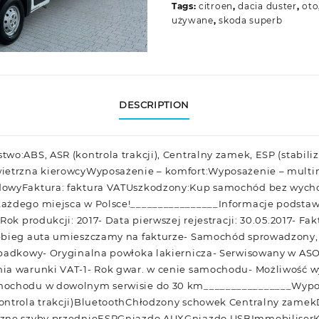
Tags:
citroen
,
dacia duster
,
oto
używane
,
skoda superb
DESCRIPTION
o:ABS, ASR (kontrola trakcji), Centralny zamek, ESP (stabiliza
wietrzna kierowcyWyposażenie – komfort:Wyposażenie – mult
dowyFaktura: faktura VATUszkodzony:Kup samochód bez wych
ażdego miejsca w Polsce!________________Informacje podstaw
Rok produkcji: 2017- Data pierwszej rejestracji: 30.05.2017- F
ebieg auta umieszczamy na fakturze- Samochód sprowadzony, 
ypadkowy- Oryginalna powłoka lakiernicza- Serwisowany w AS
ia warunki VAT-1- Rok gwar. w cenie samochodu- Możliwość wy
mochodu w dowolnym serwisie do 30 km________________Wypo
ontrola trakcji)BluetoothChłodzony schowek Centralny zamek
czne szyby przednieESPGniazdo AUXGniazdo USBImmobiliserK