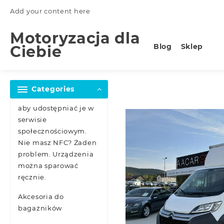
Skip
Add your content here
to
content
Motoryzacja dla
Blog
Sklep
Ciebie
Categories
aby udostępniać je w
serwisie
społecznościowym.
Nie masz NFC? Żaden
problem. Urządzenia
można sparować
ręcznie.
Akcesoria do
bagażników