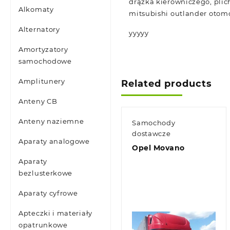
drążka kierowniczego, plich
Alkomaty
mitsubishi outlander otom
Alternatory
yyyyy
Amortyzatory
samochodowe
Amplitunery
Related products
Anteny CB
Anteny naziemne
Samochody
dostawcze
Aparaty analogowe
Opel Movano
Aparaty
bezlusterkowe
Aparaty cyfrowe
Apteczki i materiały
opatrunkowe