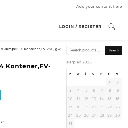
Add your content here
LOGIN / REGISTER
Search
en Jumper L4 Kontener,FV-23%, gw
Search
for:
sierpień 2026
4 Kontener,FV-
P
W
Ś
C
P
S
N
1
2
3
4
5
6
7
8
9
10
11
12
13
14
15
16
17
18
19
20
21
22
23
24
25
26
27
28
29
30
cze
31