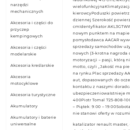
narzędzi
wielofunkcyjnaKlimatyzac
mechanicznych
kierowcyPoduszki powietrz
dziennej Szerokość powie
Akcesoria i części do
cmIdentyfikator:AKL3GTWWI
przyczep
nowym punktem na mapie d
kempingowych
pomysłodawca AACAR wywodzi
sprzedaży samochodów używ
Akcesoria i części
nowych (3-krotna nagroda de
modelarskie
motoryzacji – pasji, którą
Akcesoria kreślarskie
motto, czyli „Jakość ma pi
na rynku.Plac sprzedaży A
Akcesoria
aut, dopasowanych do ocze
motocyklowe
kontaktu z naszymi doradc
ubezpieczeniowaIstnieje m
Akcesoria turystyczne
400Piotr Tomal 725-808-1
Akumulatory
– Piątek: 9:00 – 19:00Sobot
nie stanowi oferty w rozum
Akumulatory i baterie
uniwersalne
katalizator renault master