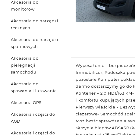
Akcesoria do
monitorów
Akcesoria do narzędzi
ręcznych
Akcesoria do narzędzi
spalinowych
Akcesoria do
pielęgnacji
Wyposażenie – bezpieczeństw
samochodu
Immobilizer, Poduszka po
pozostałe:Komputer pokła
Akcesoria do
darmo dostarczymy go do k
spawania i lutowania
Kontener – 2.0 HDI/163 KM- 
i komfortu kupujących prz
Akcesoria GPS
Pierwszy właściciel- Bezw
ciężarowe- Samochód spełn
Akcesoria i części do
Możliwość sprawdzenia sa
AGD
skrzynia biegów ABSASR (k
Akcesoria i części do
ładunkowej 415 cmElektry