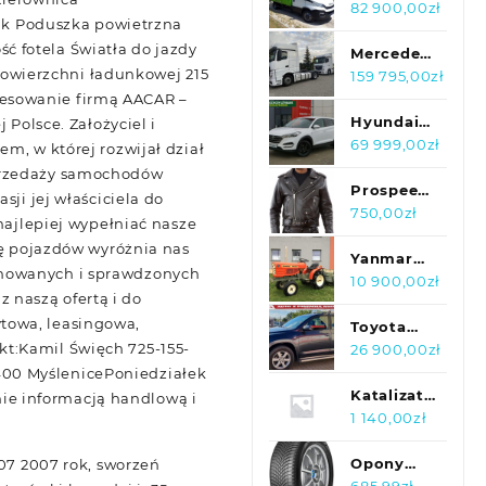
Green
DAILY 35-
82 900,00
zł
k Poduszka powietrzna
Wallbox 11
150
 fotela Światła do jazdy
kW RFID
kontener
Mercedes
owierzchni ładunkowej 215
kabel
drzwi
Actros
159 795,00
zł
esowanie firmą AACAR –
Type 2
boczne
1845 2016r
winda
po
Hyundai
olsce. Założyciel i
kontrakcie
Tucson
69 999,00
zł
m, w której rozwijał dział
serwis.!
Alu,
sprzedaży samochodów
Klima,
Prospeed
ji jej właściciela do
Multifunkcja,
Ramoneska
750,00
zł
najlepiej wypełniać nasze
LED!
Męska
mę pojazdów wyróżnia nas
Kurtka
Yanmar
onowanych i sprawdzonych
Skórzana
YM 1401
10 900,00
zł
 naszą ofertą i do
Anilina
glebogryzarka
towa, leasingowa,
+
Toyota
t:Kamil Święch 725-155-
przyczepka
RAV 4 2.2
26 900,00
zł
136 KM
400 MyślenicePoniedziałek
4x4 alu
Katalizator
znie informacją handlową i
klima
Bmw 535d
1 140,00
zł
gwarancja
E60
01/2004-
Opony
207 2007 rok, sworzeń