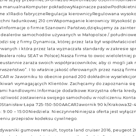
ja manualnaKomputer pokładowyNapinacze pasówPodłokietni
ne x1Radio fabryczneRegulacja kierownicyRegulowana wysokość
rzchni ładunkowej 210 cmWspomaganie kierownicy Wysokość p
nformacje o firmie:Szanowni Państwo,dziękujemy za zainter
ealerów samochodów używanych w Małopolsce / południowej P
 się z firmy Dynamica, której przez lata był współwłaściciele
anych i która przez lata wyznaczała standardy w zakresie 
alera roku SEAT w Polsce).Nasza firma to owoc wieloletniej pas
 nieustannie zaraża swoich współpracowników, aby ci mogli jak 
erwszeństwo”. I to właśnie jakość oferowanych przez naszą fir
ACAR w Jaworniku to obecnie ponad 200 dokładnie wyselekcj
kiwań wymagających Klientów. Zachęcamy do zapoznania się z
ami handlowymi.Informacje dodatkowe:Korzystna oferta kredy
ożliwość zostawienia swojego samochodu w rozliczeniu.Kontak
00Stanisław Łapa 725-150-500AACARJawornik 90 k/Krakowa32-
a: 9:00 – 15:00Niedziela: NieczynneNiniejsza oferta jest wyłąc
ieniu przepisów kodeksu cywilnego.
, dywaniki gumowe renault, toyota land cruiser 2016, peugeot 