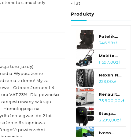
,
otomoto samochody
« lut
Produkty
Fotelik
samochodowy
346,99
zł
Graco
Affix
Makita
Stargazer
PLM4627N
1 597,00
zł
cja toru jazdy),
15-36Kg
imedia:Wyposażenie –
Nexen N
odzenia z domu! My za
blue HD
223,00
zł
owe:- Citroen Jumper L4
Plus
205/55R16
Renault
aktura VAT 23%- Dla pewności
91V
Master
75 900,00
zł
zarejestrowany w kraju-
Winda
O- Homologacja na
Kontener
Stacja
dłużenia gwar. do 2 lat-
8 EURO
ładowania
3 299,00
zł
sażenie:6 stopniowa
PALET
pojazdów
Długość powierzchni
VAT 23%
elektrycznych
Iveco
ierownica