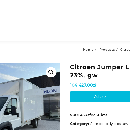
Home
Products
Citro
Citroen Jumper L
23%, gw
104 427,00
zł
Zobacz
SKU:
4333f2e36b73
Category:
Samochody dostaw