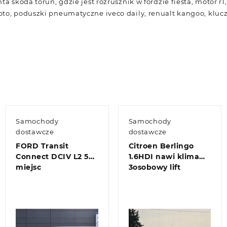
ta skoda toruń, gdzie jest rozrusznik w fordzie fiesta, motor r1
oto, poduszki pneumatyczne iveco daily, renualt kangoo, klu
Samochody
Samochody
dostawcze
dostawcze
FORD Transit
Citroen Berlingo
Connect DCIV L2 5
1.6HDI nawi klima
miejsc
3osobowy lift