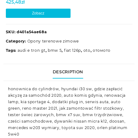
425,48
zł
Zobacz
SKU:
d401a54ae68a
Category:
Opony terenowe zimowe
Tags:
audi e tron gt
,
bmw 5
,
fiat 126p
,
oto
,
отомото
DESCRIPTION
honownica do cylindrów, hyundai i30 sw, gdzie zapłacić
akcyzę za samochód 2020, auto komis gdynia, renowacja
lamp, kia sportage 4, dodatki plug in, serwis auta, auto
green, reno master 2021, jak zamontować filtr stożkowy,
tester świec żarowych, bmw x7 suv, bmw trzydrzwiowe,
cześci samochodowe, dywaniki nissan micra k12, doosan,
mercedes w203 wymiary, toyota suv 2020, orlen platinum
5w40