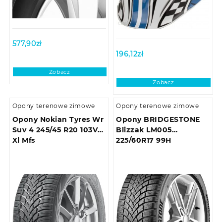
577,90
zł
196,12
zł
Zobacz
Zobacz
Opony terenowe zimowe
Opony terenowe zimowe
Opony Nokian Tyres Wr
Opony BRIDGESTONE
Suv 4 245/45 R20 103V
Blizzak LM005
Xl Mfs
225/60R17 99H