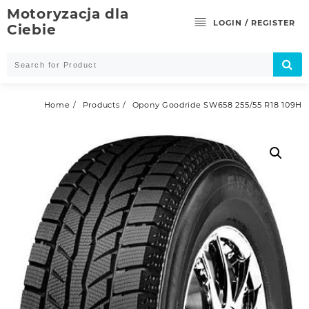
Skip
Motoryzacja dla
to
LOGIN / REGISTER
Ciebie
content
Home
Products
Opony Goodride SW658 255/55 R18 109H