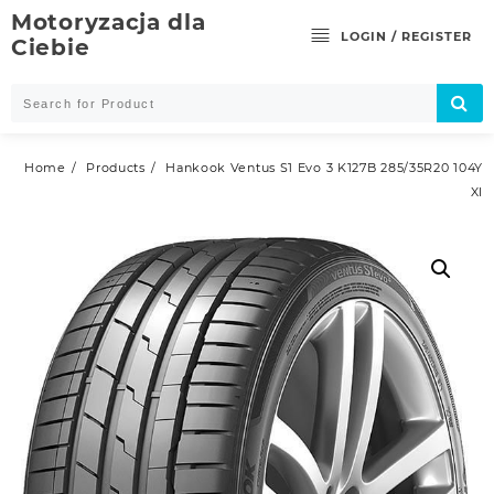
Skip
Motoryzacja dla
to
LOGIN / REGISTER
Ciebie
content
Home
Products
Hankook Ventus S1 Evo 3 K127B 285/35R20 104Y
Xl