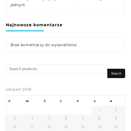
jednym
Najnowsze komentarze
Brak komentarzy do wyświetlenia.
Search
for:
Search
sierpień 2026
P
W
Ś
C
P
S
N
1
2
3
4
5
6
7
8
9
10
11
12
13
14
15
16