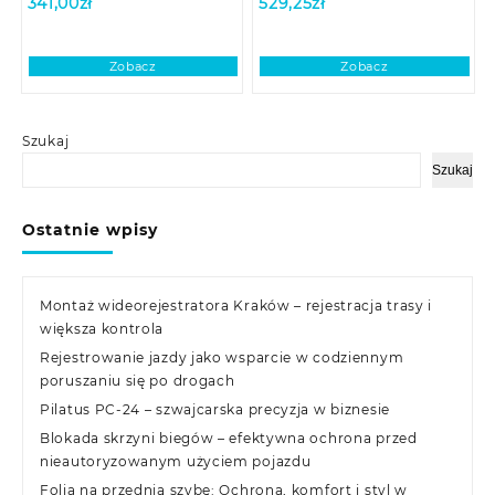
341,00
zł
529,25
zł
Zobacz
Zobacz
Szukaj
Szukaj
Ostatnie wpisy
Montaż wideorejestratora Kraków – rejestracja trasy i
większa kontrola
Rejestrowanie jazdy jako wsparcie w codziennym
poruszaniu się po drogach
Pilatus PC-24 – szwajcarska precyzja w biznesie
Blokada skrzyni biegów – efektywna ochrona przed
nieautoryzowanym użyciem pojazdu
Folia na przednią szybę: Ochrona, komfort i styl w