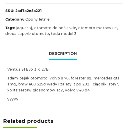
SKU:
2ad7a2e5a221
Category:
Opony letnie
Tags:
jaguar xj
,
otomoto dolnośląskie
,
otomoto motocykle
,
skoda superb otomoto
,
tesla model 3
DESCRIPTION
Ventus S1 Evo 3 K127B
adam pajak otomoto, volvo s 70, forester sg, mercedes gts
amg, bmw e60 525d wady i zalety, tipo 2021, ciągniki steyr,
xblitz zestaw głośnomówiący, volvo v40 d4
yyyyy
Related products