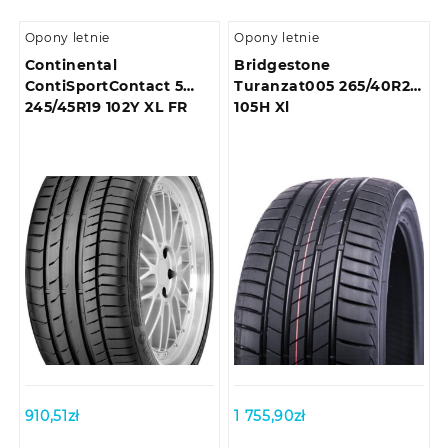
Opony letnie
Opony letnie
Continental
Bridgestone
ContiSportContact 5
Turanzat005 265/40R21
245/45R19 102Y XL FR
105H Xl
910,51
zł
1 755,90
zł