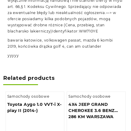
wyłącznie informacją handlową i nie stanowi oferty w myśl
art. 66,§ 1. Kodeksu Cywilnego. Sprzedający nie odpowiada
za ewentualne błędy lub nieaktualność ogłoszenia.—> w
ofercie posiadamy kilka podobnych pojazdów, mogą
występować drobne różnice (Cena, przebieg, stan
blacharsko lakierniczy)Identyfikator:WW710YE
bawaria katowice, volkswagen passat, mazda 6 kombi
2019, końcówka drążka golf 4, can am outlander
yyyyy
Related products
Samochody osobowe
Samochody osobowe
Toyota Aygo 1.0 VVT-i X-
4X4 JEEP GRAND
play II (2014-)
CHEROKEE 3.6 BENZ
286 KM WARSZAWA