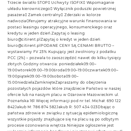
Trzecie światło STOP Uchwyty ISOFIX Wspomaganie
układu kierowniczego Wyłącznik poduszki powietrznej
pasażera Zamek centralny Zderzaki w kolorze
nadwoziaOferujemy atrakcyjne warunki finansowania w
postaci leasingu operacyjnego, konsumenckiego oraz
kredytu w jeden dzień.Zapytaj o leasing:
biuro@citirent.plZapytaj o kredyt w jeden dzień:
biuro@citirent.plPODANE CENY SĄ CENAMI BRUTTO –
wystawiamy FV 23% Kupujący jest zwolniony z podatku
PCC (2%) – pozwala to zaoszczędzić nawet do kilku tysięcy
złotych.Godziny otwarcia: poniedziałek09:00–
19:00wtorek09:00–19:00środa09:00–19:00czwartek09:00–
19:00piątek09:00–19:00sobota09:00–
15:00niedzielaZamknięteZapraszamy do obejrzenia
pozostałych pojazdów które znajdziecie Państwo w naszej
ofercie lub na naszym placu w Ożarowie Mazowieckim ul.
Poznańska 161 Więcej informacji pod nr tel.:Michał: 690 122
842Jakub M: 786 874 582Jakub R: 507 434 023Dbając o
państwa zdrowie w związku z sytuacją epidemiologiczną
wszystkie pojazdy znajdujące się na placu są po odbytym
procesie ozonowania wnętrza.Niniejsze ogłoszenie jest