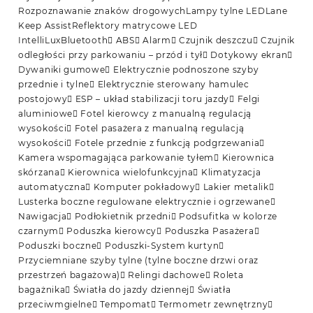
Rozpoznawanie znaków drogowychLampy tylne LEDLane
Keep AssistReflektory matrycowe LED
IntelliLuxBluetooth ABS Alarm Czujnik deszczu Czujnik
odległości przy parkowaniu – przód i tył Dotykowy ekran
Dywaniki gumowe Elektrycznie podnoszone szyby
przednie i tylne Elektrycznie sterowany hamulec
postojowy ESP – układ stabilizacji toru jazdy Felgi
aluminiowe Fotel kierowcy z manualną regulacją
wysokości Fotel pasażera z manualną regulacją
wysokości Fotele przednie z funkcją podgrzewania
Kamera wspomagająca parkowanie tyłem Kierownica
skórzana Kierownica wielofunkcyjna Klimatyzacja
automatyczna Komputer pokładowy Lakier metalik
Lusterka boczne regulowane elektrycznie i ogrzewane
Nawigacja Podłokietnik przedni Podsufitka w kolorze
czarnym Poduszka kierowcy Poduszka Pasażera
Poduszki boczne Poduszki-System kurtyn
Przyciemniane szyby tylne (tylne boczne drzwi oraz
przestrzeń bagażowa) Relingi dachowe Roleta
bagażnika Światła do jazdy dziennej Światła
przeciwmgielne Tempomat Termometr zewnętrzny