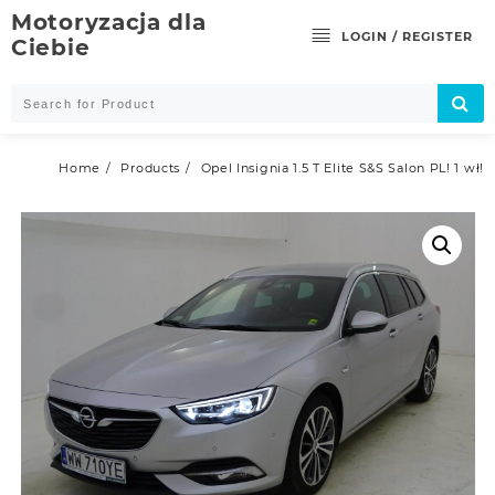
Skip
Motoryzacja dla
to
LOGIN / REGISTER
Ciebie
content
Home
Products
Opel Insignia 1.5 T Elite S&S Salon PL! 1 wł!