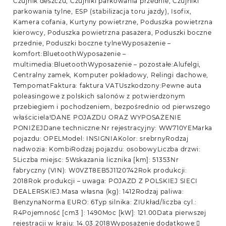
Czujnik deszczu, Czujniki parkowania przednie, Czujniki
parkowania tylne, ESP (stabilizacja toru jazdy), Isofix,
Kamera cofania, Kurtyny powietrzne, Poduszka powietrzna
kierowcy, Poduszka powietrzna pasażera, Poduszki boczne
przednie, Poduszki boczne tylneWyposażenie –
komfort:BluetoothWyposażenie –
multimedia:BluetoothWyposażenie – pozostałe:Alufelgi,
Centralny zamek, Komputer pokładowy, Relingi dachowe,
TempomatFaktura: faktura VATUszkodzony:Pewne auta
poleasingowe z polskich salonów z potwierdzonym
przebiegiem i pochodzeniem, bezpośrednio od pierwszego
właściciela!DANE POJAZDU ORAZ WYPOSAŻENIE
PONIŻEJDane techniczne:Nr rejestracyjny: WW710YEMarka
pojazdu: OPELModel: INSIGNIAKolor: srebrnyRodzaj
nadwozia: KombiRodzaj pojazdu: osobowyLiczba drzwi:
5Liczba miejsc: 5Wskazania licznika [km]: 51353Nr
fabryczny (VIN): W0VZT8EB5J1120742Rok produkcji:
2018Rok produkcji – uwaga: POJAZD Z POLSKIEJ SIECI
DEALERSKIEJ.Masa własna (kg): 1412Rodzaj paliwa:
BenzynaNorma EURO: 6Typ silnika: ZIUkład/liczba cyl.:
R4Pojemność [cm3 ]: 1490Moc [kW]: 121.00Data pierwszej
rejestracji w kraju: 14.03.2018Wyposażenie dodatkowe: