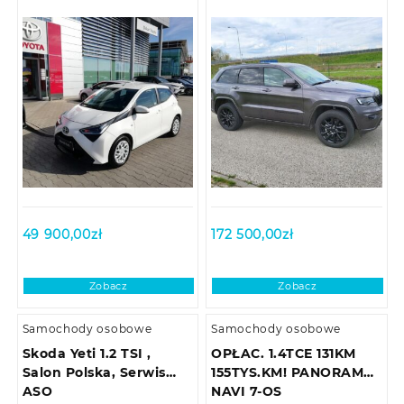
49 900,00
zł
172 500,00
zł
Zobacz
Zobacz
Samochody osobowe
Samochody osobowe
Skoda Yeti 1.2 TSI ,
OPŁAC. 1.4TCE 131KM
Salon Polska, Serwis
155TYS.KM! PANORAMA
ASO
NAVI 7-OS