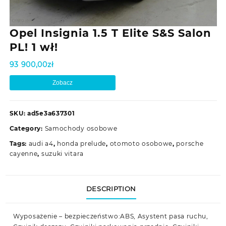
Opel Insignia 1.5 T Elite S&S Salon
PL! 1 wł!
93 900,00
zł
Zobacz
SKU:
ad5e3a637301
Category:
Samochody osobowe
Tags:
audi a4
,
honda prelude
,
otomoto osobowe
,
porsche
cayenne
,
suzuki vitara
DESCRIPTION
Wyposażenie – bezpieczeństwo:ABS, Asystent pasa ruchu,