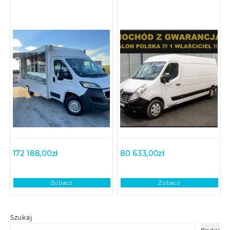
172 188,00
zł
80 633,00
zł
Zobacz
Zobacz
Szukaj