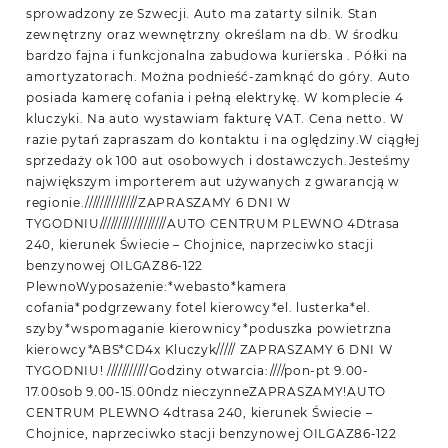
sprowadzony ze Szwecji. Auto ma zatarty silnik. Stan
zewnętrzny oraz wewnętrzny określam na db. W środku
bardzo fajna i funkcjonalna zabudowa kurierska . Półki na
amortyzatorach. Można podnieść-zamknąć do góry. Auto
posiada kamerę cofania i pełną elektrykę. W komplecie 4
kluczyki. Na auto wystawiam fakturę VAT. Cena netto. W
razie pytań zapraszam do kontaktu i na oględziny.W ciągłej
sprzedaży ok 100 aut osobowych i dostawczych.Jesteśmy
największym importerem aut używanych z gwarancją w
regionie.//////////////ZAPRASZAMY 6 DNI W
TYGODNIU//////////////////AUTO CENTRUM PLEWNO 4Dtrasa
240, kierunek Świecie – Chojnice, naprzeciwko stacji
benzynowej OILGAZ86-122
PlewnoWyposażenie:*webasto*kamera
cofania*podgrzewany fotel kierowcy*el. lusterka*el.
szyby*wspomaganie kierownicy*poduszka powietrzna
kierowcy*ABS*CD4x Kluczyk///// ZAPRASZAMY 6 DNI W
TYGODNIU! ///////////Godziny otwarcia:////pon-pt 9.00-
17.00sob 9.00-15.00ndz nieczynneZAPRASZAMY!AUTO
CENTRUM PLEWNO 4dtrasa 240, kierunek Świecie –
Chojnice, naprzeciwko stacji benzynowej OILGAZ86-122