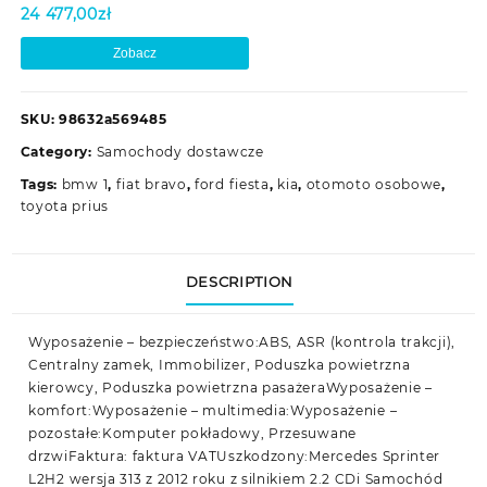
24 477,00
zł
Zobacz
SKU:
98632a569485
Category:
Samochody dostawcze
Tags:
bmw 1
,
fiat bravo
,
ford fiesta
,
kia
,
otomoto osobowe
,
toyota prius
DESCRIPTION
Wyposażenie – bezpieczeństwo:ABS, ASR (kontrola trakcji),
Centralny zamek, Immobilizer, Poduszka powietrzna
kierowcy, Poduszka powietrzna pasażeraWyposażenie –
komfort:Wyposażenie – multimedia:Wyposażenie –
pozostałe:Komputer pokładowy, Przesuwane
drzwiFaktura: faktura VATUszkodzony:Mercedes Sprinter
L2H2 wersja 313 z 2012 roku z silnikiem 2.2 CDi Samochód