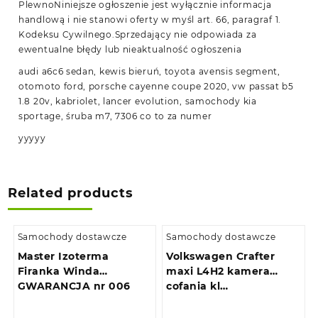
PlewnoNiniejsze ogłoszenie jest wyłącznie informacja
handlową i nie stanowi oferty w myśl art. 66, paragraf 1.
Kodeksu Cywilnego.Sprzedający nie odpowiada za
ewentualne błędy lub nieaktualność ogłoszenia
audi a6c6 sedan, kewis bieruń, toyota avensis segment,
otomoto ford, porsche cayenne coupe 2020, vw passat b5
1.8 20v, kabriolet, lancer evolution, samochody kia
sportage, śruba m7, 7306 co to za numer
yyyyy
Related products
Samochody dostawcze
Samochody dostawcze
Master Izoterma
Volkswagen Crafter
Firanka Winda
maxi L4H2 kamera
GWARANCJA nr 006
cofania kl…