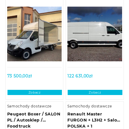
73 500,00
zł
122 631,00
zł
Zobacz
Zobacz
Samochody dostawcze
Samochody dostawcze
Peugeot Boxer / SALON
Renault Master
PL / Autosklep /
FURGON + L3H2 + Salon
Foodtruck
POLSKA + 1