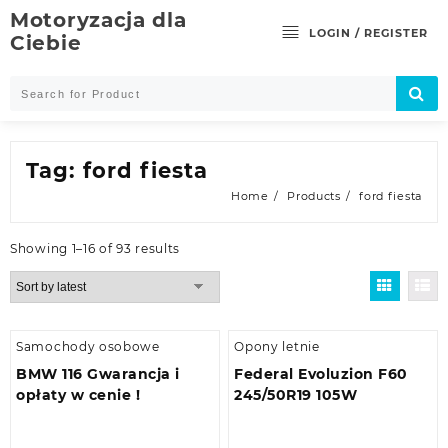
Skip
Motoryzacja dla
to
LOGIN / REGISTER
Ciebie
content
Tag:
ford fiesta
Home
Products
ford fiesta
Showing 1–16 of 93 results
Samochody osobowe
Opony letnie
BMW 116 Gwarancja i
Federal Evoluzion F60
opłaty w cenie !
245/50R19 105W