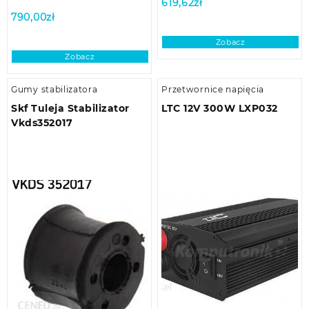
619,62
zł
790,00
zł
Zobacz
Zobacz
Gumy stabilizatora
Przetwornice napięcia
Skf Tuleja Stabilizator
LTC 12V 300W LXP032
Vkds352017