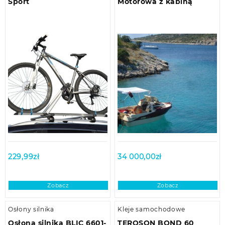
Sport
Motorowa z kabiną
229,99
zł
34 000,00
zł
Zobacz
Zobacz
Osłony silnika
Kleje samochodowe
Osłona silnika BLIC 6601-
TEROSON BOND 60