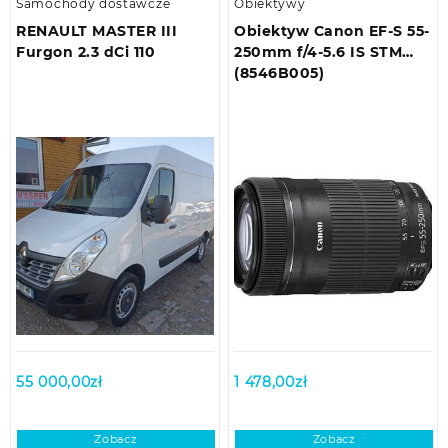
Samochody dostawcze
Obiektywy
RENAULT MASTER III
Obiektyw Canon EF-S 55-
Furgon 2.3 dCi 110
250mm f/4-5.6 IS STM
(8546B005)
55 000,00
zł
1 478,00
zł
Zobacz
Zobacz