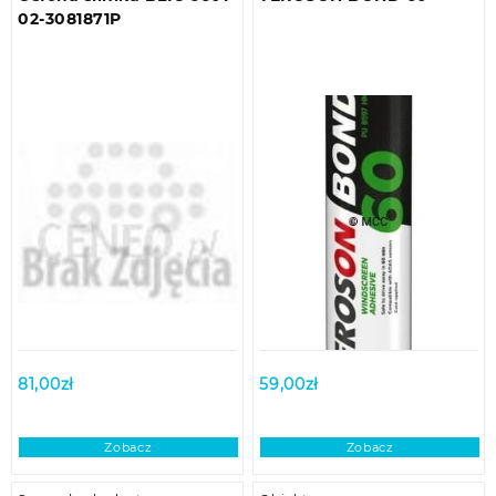
02-3081871P
81,00
zł
59,00
zł
Zobacz
Zobacz