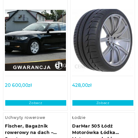
20 600,00
zł
428,00
zł
Zobacz
Zobacz
Uchwyty rowerowe
Łodzie
Fischer, Bagażnik
DarMar 505 Łódź
rowerowy na dach –
Motorówka Łódka