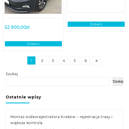
Zobacz
52 900,00
zł
Zobacz
→
1
2
3
4
5
6
Szukaj
Szukaj
Ostatnie wpisy
Montaż wideorejestratora Kraków – rejestracja trasy i
większa kontrola