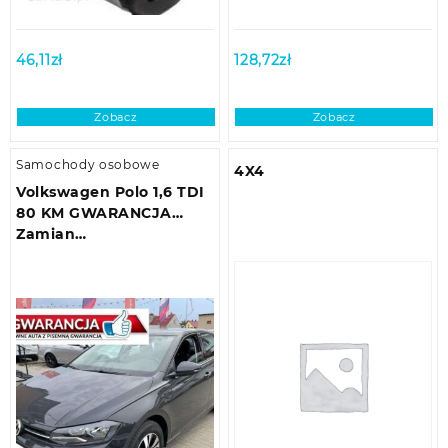
46,11
zł
128,72
zł
Zobacz
Zobacz
Samochody osobowe
4X4
Volkswagen Polo 1,6 TDI
80 KM GWARANCJA
Zamian…