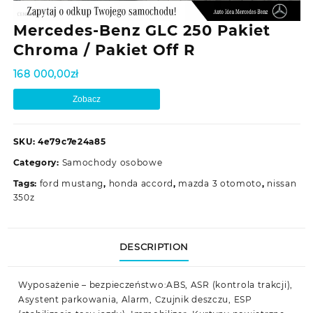
Mercedes-Benz GLC 250 Pakiet
Chroma / Pakiet Off R
168 000,00
zł
Zobacz
SKU:
4e79c7e24a85
Category:
Samochody osobowe
Tags:
ford mustang
,
honda accord
,
mazda 3 otomoto
,
nissan
350z
DESCRIPTION
Wyposażenie – bezpieczeństwo:ABS, ASR (kontrola trakcji),
Asystent parkowania, Alarm, Czujnik deszczu, ESP