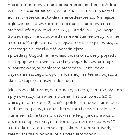
marcin.romanowski#autoidea.mercedes-benz.plAdrian
WIETESKA☎ ☎ ☎ tel. / WHATSAPP 661 300 574email:
adrian.wieteska#autoidea.mercedes-benz.plNiniejsze
ogłoszenie jest wyłącznie informacją handlową i nie
stanowi oferty w myśl art. 66, §1. Kodeksu Cywilnego.
Sprzedający nie odpowiada za ewentualne błędy lub nie
aktualność ogłoszenia. Niniejsza oferta nie jest wiążąca.
Zastrzega się możliwość wcześniejszej
sprzedaży.Uzgodnienie właściwości oraz ceny pojazdu
następuje w umowie sprzedaży pojazdu zawieranej z
autoryzowanym dealerem Mercedes-Benz. W celu
uzyskania szczegółowych informacji na temat pojazdu
skontaktuj się z naszym doradcą.
jak używać klucza dynamometrycznego, zamarzł płyn do
spryskiwaczy, bmw serii 5 cena, fiat punto evo 2010,
uniroyal rain expert 3, części polski, mercedes amg cena,
audi a6 coupe, wymiana alternatora ile czasu zajmuje,
hummer h3, ile trwa prostowanie felgi, jak sprawdzić
poziom oleju w skrzyni automatycznej mercedes w211,
akumulator 77ah, corsa c gsi, skoda roomster wady i
zalety, transalp honda, outlander samochód