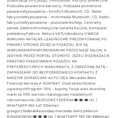
(stabilizacja toru jazdy), Immobilizer, Kurtyny powietrzne,
Poduszka powietrzna kierowcy, Poduszka powietrzna
pasażeraWyposażenie – komfort:Bluetooth, CD, Radio
fabryczneWyposażenie – multimedia:Bluetooth, CD, Radio
fabryczneWyposażenie – pozostałe:Alufelgi, Centralny
zamek, Elektrochromatyczne lusterka boczne, Komputer
pokładowyFaktura: faktura VATUszkodzony:UWAGA:
WARUNKI RATALNE-LEASINGOWE PREZENTOWANE PO
PRAWEJ STRONIE ZDJĘCIA POJAZDU, NIE SĄ
WARUNKAMIPROPONOWANYMI PRZEZ NASZ SALON, A
JEDYNIE PRZEZ PORTAL OTOMOTO. JEŻELI ROZWAŻACIE
PAŃSTWO FINASOWANIE POJAZDU NA
PREFERENCYJNYCH WARUNKACH, Z OBNIŻONĄ RATĄ –
ZAPRASZAMY DO BEZPOŚREDNIEGO KONTAKTU Z
NASZYMI DORADCAMI AUTO IDEA Mercedes-Benz
Financial Services.✔ KONTAKT: Dział samochodów
używanychProgram 110% – kupimy Twoje auto dowolnej
marki za 110% wartości katalogowej niezależnych
rzeczoznawców.GRZEGORZ FEDERAK☎ ☎ ☎ tel. /
WHATSAPP 692 447 332email:
grzegorz.federak#autoidea.mercedes-benz.plMarcin
ROMANOWSKI☎ ☎ ☎ tel. / WHATSAPP 785 581 868email: