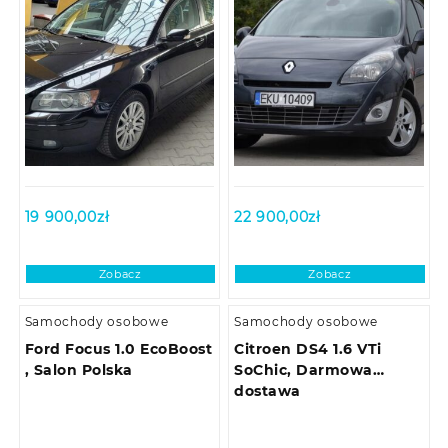
19 900,00
zł
22 900,00
zł
Zobacz
Zobacz
Samochody osobowe
Samochody osobowe
Ford Focus 1.0 EcoBoost
Citroen DS4 1.6 VTi
, Salon Polska
SoChic, Darmowa
dostawa