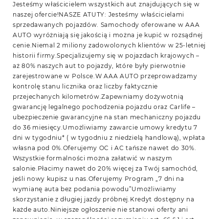
Jesteśmy właścicielem wszystkich aut znajdujących się w
naszej ofercie!NASZE ATUTY: Jesteśmy właścicielami
sprzedawanych pojazdów. Samochody oferowane w AAA
AUTO wyróżniają się jakością i można je kupić w rozsądnej
cenie.Niemal 2 miliony zadowolonych klientów w 25-letniej
historii firmy.Specjalizujemy się w pojazdach krajowych –
aż 80% naszych aut to pojazdy, które były pierwotnie
zarejestrowane w Polsce.W AAA AUTO przeprowadzamy
kontrolę stanu licznika oraz liczby faktycznie
przejechanych kilometrów.Zapewniamy dożywotnią
gwarancję legalnego pochodzenia pojazdu oraz Carlife –
ubezpieczenie gwarancyjne na stan mechaniczny pojazdu
do 36 miesięcy.Umożliwiamy zawarcie umowy kredytu 7
dni w tygodniu* ( w tygodniu z niedzielą handlową), wpłata
własna pod 0%.Oferujemy OC i AC tańsze nawet do 30%.
Wszystkie formalności można załatwić w naszym
salonie.Płacimy nawet do 20% więcej za Twój samochód,
jeśli nowy kupisz u nas.Oferujemy Program „7 dni na
wymianę auta bez podania powodu”Umożliwiamy
skorzystanie z długiej jazdy próbnej.Kredyt dostępny na
każde auto.Niniejsze ogłoszenie nie stanowi oferty ani