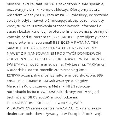
pilotemFaktura: faktura VATUszkodzony:niskie spalanie,
bezawaryjny silnik, komplet kluczy;, Oferujemy auta z
wkładem własnym 0%, raty aż na 120 miesięcy, odroczenie
spłaty kredytu nawet o 5 miesięcy, ubezpieczenie spłaty
kredytu. W celu uzyskania szczegółowych informacji o
aucie i bezkonkurencyjnej ofercie finansowania prosimy o
kontakt pod numerem tel. 223 166 888 – przebijemy każdą
inną ofertę finansowania!MIESIĘCZNA RATA NA TEN
SAMOCHÓD JUŻ OD 63 PLN* AUTO PRZYWIEZIEMY
NAWET Z FINANSOWANIEM POD TWÓJ DOM!DZWOŃ
CODZIENNIE OD 8:00 DO 21:00 – NAWET W WEEKENDY I
ŚWIĘTAMożliwość finansowania: TAKLeasing: TAKMarka:
KiaModel: PicantoRocznik: 2006Przebieg km.:
127877Rodzaj paliwa: benzynaPojemność skokowa: 999
cm3Silnik: 1.0Moc: 61KM 45kWSkrzynia biegów:
ManualnaKolor: czerwonyMetalik: NIENadwozie:
hatchbackLiczba drzwi: 4/5Uszkodzony: NIEPrzegląd
techniczny: 08.09.2023Kraj pochodzenia:
PolskaABSStereoKolo zapasoweairbagWSP.
KIEROWNICYZamek centralnyAAA AUTO – największy
dealer samochodów używanych w Europie Środkowej!