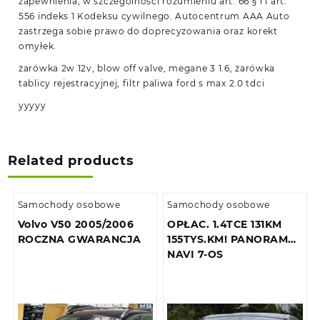
zapewnienia, w szczególności rozumieniu art. 66 § 1 i art.
556 indeks 1 Kodeksu cywilnego. Autocentrum AAA Auto
zastrzega sobie prawo do doprecyzowania oraz korekt
omyłek.
żarówka 2w 12v, blow off valve, megane 3 1.6, żarówka
tablicy rejestracyjnej, filtr paliwa ford s max 2.0 tdci
yyyyy
Related products
Samochody osobowe
Samochody osobowe
Volvo V50 2005/2006
OPŁAC. 1.4TCE 131KM
ROCZNA GWARANCJA
155TYS.KM! PANORAMA
NAVI 7-OS