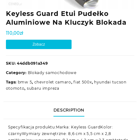
Keyless Guard Etui Pudełko
Aluminiowe Na Kluczyk Blokada
110,00
zł
Zobacz
SKU:
44ddb091a349
Category:
Blokady samochodowe
Tags:
bmw 5
,
chevrolet camaro
,
fiat 500x
,
hyundai tucson
otomoto
,
subaru impreza
DESCRIPTION
Specyfikacja produktu:Marka: Keyless GuardKolor:
czarnyWymiary zewnętrzne: 8,6 cm x 5,5 cm x 2,8