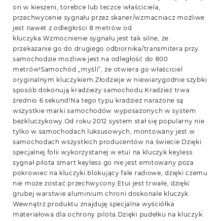
on w kieszeni, torebce lub teczce właściciela,
przechwycenie sygnału przez skaner/wzmacniacz możliwe
jest nawet z odległości 8 metrów od
kluczyka.Wzmocnienie sygnału jest tak silne, że
przekazanie go do drugiego odbiornika/transmitera przy
samochodzie możliwe jest na odległość do 800
metrów!Samochód „myśli”, że otwiera go właściciel
oryginalnym kluczykiem.Złodzieje w niewiarygodnie szybki
sposób dokonują kradzieży samochodu.Kradzież trwa
średnio 6 sekund!Na tego typu kradzież narażone są
wszystkie marki samochodów wyposażonych w system
bezkluczykowy.Od roku 2012 system stał się popularny nie
tylko w samochodach luksusowych, montowany jest w
samochodach wszystkich producentów na świecie.Dzięki
specjalnej folii wykorzystanej w etui na kluczyk keyless
sygnał pilota smart keyless go nie jest emitowany poza
pokrowiec na kluczyki blokujący fale radiowe, dzięki czemu
nie może zostać przechwycony.Etui jest trwałe, dzięki
grubej warstwie aluminium chroni doskonale kluczyk.
Wewnątrz produktu znajduję specjalna wyściółka
materiałowa dla ochrony pilota.Dzięki pudełku na kluczyk