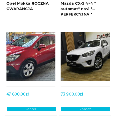
Opel Mokka ROCZNA
Mazda CX-5 4×4 *
GWARANCJA
automat* navi *
PERFEKCYJNA *
47 600,00
zł
73 900,00
zł
Zobacz
Zobacz