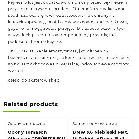
keyless pilot jest dodatkowo chroniony przed pęknięciem
przy upadku, rysami i brudem. Etui mieści się w kieszeni
spodni.Zaleca się również zastosowanie ochrony na
kluczyk zapasowy, pilot bramy wjazdowej oraz garażowej,
gdyż i one mogą zostać przejęte. Dla zabezpieczenia tych
wszystkich przedmiotów proponujemy prostokątne
pudełko ochronne keyless
185 65 r14, stukanie amortyzatora, jkc, citroen c4
bezpiecznik rozrusznika, ile kosztuje bmw m4, citroen ds 4,
spinki samochodowe uniwersalne, jodko schiewe otomoto,
wv golf
części do skuterów sklep
Related products
Opony całoroczne
Samochody osobowe
Opony Tomason
BMW X6 Niebieski Mat,
Allseason 205/55R16 91V
M-Pakiet, xDrive, Full