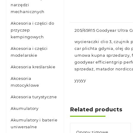
narzędzi
mechanicznych
Akcesoria i części do
przyczep
205/65R15 Goodyear Ultra G
kempingowych
wycieraczki clio 3, czujnik
car plichta gdynia, olej do 
Akcesoria i części
umowa kupna sprzedarzy, f
modelarskie
goodyear efficientgrip per
Akcesoria kreślarskie
sprzedaż, matador nordicc
Akcesoria
yyyyy
motocyklowe
Akcesoria turystyczne
Akumulatory
Related products
Akumulatory i baterie
uniwersalne
Opony zimowe