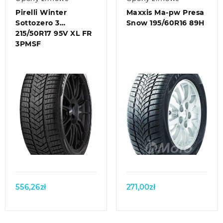
Pirelli Winter
Maxxis Ma-pw Presa
Sottozero 3
Snow 195/60R16 89H
215/50R17 95V XL FR
3PMSF
Quick view
Quick view
556,26
zł
271,00
zł