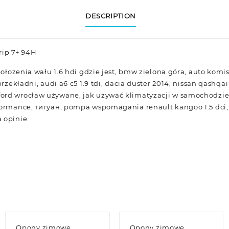
DESCRIPTION
rip 7+ 94H
 położenia wału 1.6 hdi gdzie jest, bmw zielona góra, auto komi
przekładni, audi a6 c5 1.9 tdi, dacia duster 2014, nissan qashqai
ord wrocław używane, jak używać klimatyzacji w samochodzie
formance, тигуан, pompa wspomagania renault kangoo 1.5 dci, f
a opinie
Opony zimowe
Opony zimowe