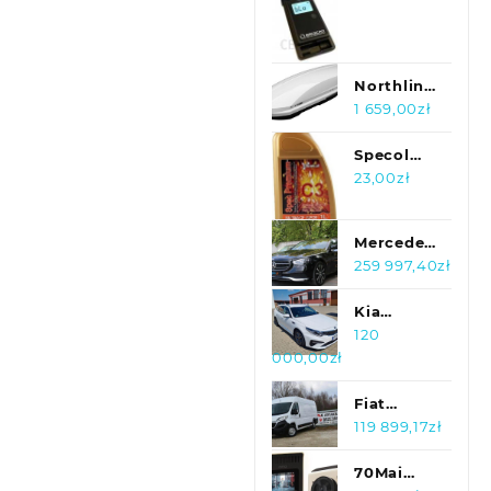
Skoda
Comfort
Audi Oe
5Q0 919
275 Bgru
Northline
Box
1 659,00
zł
Dachowy
Evo Space
Specol
Biały
Premium
23,00
zł
Błyszczący
C3 5W30
1L
Mercedes-
Benz
259 997,40
zł
Klasa E
Mercedes
Kia
E CLASS
Optima
120
000,00
zł
2020 pr...
2019 -
Polski
Salon -
Fiat
tylko 26
DUCATO
119 899,17
zł
tyś km
L4 H2
70Mai