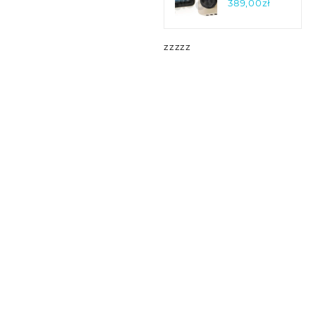
A400
389,00
zł
Biały
Midrivea400Gra
zzzzz