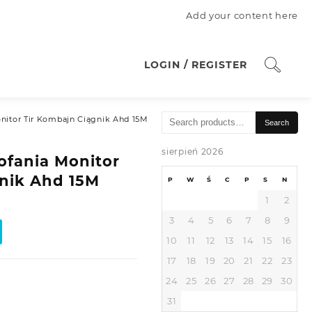
Add your content here
LOGIN / REGISTER
Search
nitor Tir Kombajn Ciągnik Ahd 15M
Search
for:
sierpień 2026
ofania Monitor
gnik Ahd 15M
P
W
Ś
C
P
S
N
1
2
3
4
5
6
7
8
9
10
11
12
13
14
15
16
17
18
19
20
21
22
23
24
25
26
27
28
29
30
31