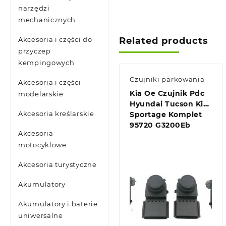
narzędzi
mechanicznych
Related products
Akcesoria i części do
przyczep
kempingowych
Czujniki parkowania
Akcesoria i części
Kia Oe Czujnik Pdc
modelarskie
Hyundai Tucson Kia
Akcesoria kreślarskie
Sportage Komplet
95720 G3200Eb
Akcesoria
motocyklowe
Akcesoria turystyczne
Akumulatory
Akumulatory i baterie
uniwersalne
Quick view