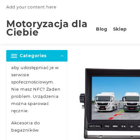
Skip
Add your content here
to
content
Motoryzacja dla
Blog
Sklep
Ciebie
Categories
aby udostępniać je w
serwisie
społecznościowym.
Nie masz NFC? Żaden
problem. Urządzenia
można sparować
ręcznie.
Akcesoria do
bagażników