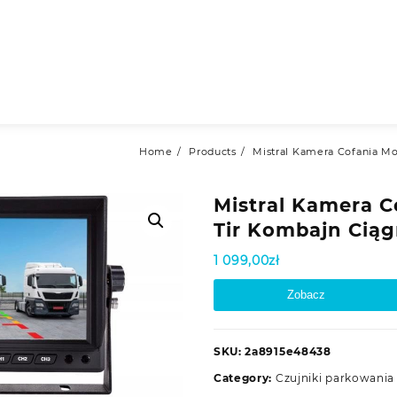
Home
Products
Mistral Kamera Cofania Mo
Mistral Kamera C
Tir Kombajn Cią
1 099,00
zł
Zobacz
SKU:
2a8915e48438
Category:
Czujniki parkowania