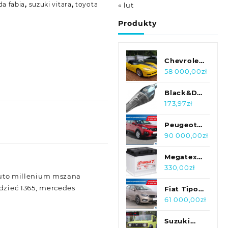
da fabia
,
suzuki vitara
,
toyota
« lut
Produkty
Chevrolet
Corvette
58 000,00
zł
6.2 V8
Nieduze
Black&Decker
uszkodzeniaR...
NVC220WBC-
173,97
zł
QW
Peugeot
3008 1.2
90 000,00
zł
PureTech ,
Salon
Megatex
Polska
Akumulator
330,00
zł
 auto millenium mszana
Amega 7
edzieć 1365, mercedes
Ultra 12V
Fiat Tipo
50Ah
1.4 16V ,
61 000,00
zł
480A
Salon
50M7
Polska, 1.
Suzuki