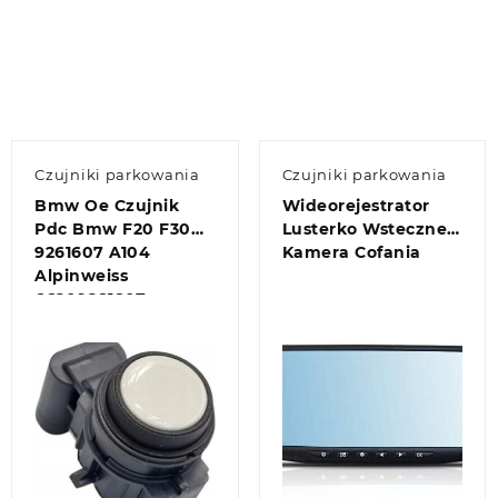
Czujniki parkowania
Czujniki parkowania
Bmw Oe Czujnik
Wideorejestrator
Pdc Bmw F20 F30
Lusterko Wsteczne
9261607 A104
Kamera Cofania
Alpinweiss
66209261607
9261607 9261607
A104
Quick view
Quick view