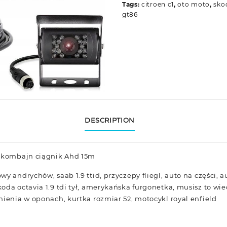
Tags:
citroen c1
,
oto moto
,
sko
gt86
DESCRIPTION
r kombajn ciągnik Ahd 15m
wy andrychów, saab 1.9 ttid, przyczepy fliegl, auto na części,
oda octavia 1.9 tdi tył, amerykańska furgonetka, musisz to wi
nienia w oponach, kurtka rozmiar 52, motocykl royal enfield