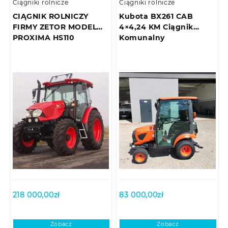
Ciągniki rolnicze
Ciągniki rolnicze
CIĄGNIK ROLNICZY
Kubota BX261 CAB
FIRMY ZETOR MODEL
4×4,24 KM Ciągnik
PROXIMA HS110
Komunalny
218 000,00
zł
83 000,00
zł
Zobacz
Zobacz