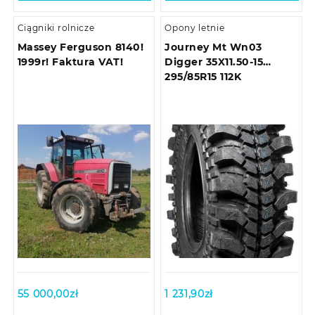
Ciągniki rolnicze
Opony letnie
Massey Ferguson 8140!
Journey Mt Wn03
1999r! Faktura VAT!
Digger 35X11.50-15
295/85R15 112K
55 000,00
zł
1 231,90
zł