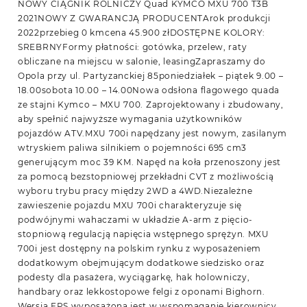
NOWY CIĄGNIK ROLNICZY Quad KYMCO MXU 700 T3B
2021NOWY Z GWARANCJĄ PRODUCENTArok produkcji
2022przebieg 0 kmcena 45.900 złDOSTĘPNE KOLORY:
SREBRNYFormy płatności: gotówka, przelew, raty
obliczane na miejscu w salonie, leasingZapraszamy do
Opola przy ul. Partyzanckiej 85poniedziałek – piątek 9.00 –
18.00sobota 10.00 – 14.00Nowa odsłona flagowego quada
ze stajni Kymco – MXU 700. Zaprojektowany i zbudowany,
aby spełnić najwyższe wymagania użytkowników
pojazdów ATV.MXU 700i napędzany jest nowym, zasilanym
wtryskiem paliwa silnikiem o pojemności 695 cm3
generującym moc 39 KM. Napęd na koła przenoszony jest
za pomocą bezstopniowej przekładni CVT z możliwością
wyboru trybu pracy między 2WD a 4WD.Niezależne
zawieszenie pojazdu MXU 700i charakteryzuje się
podwójnymi wahaczami w układzie A-arm z pięcio-
stopniową regulacją napięcia wstępnego sprężyn. MXU
700i jest dostępny na polskim rynku z wyposażeniem
dodatkowym obejmującym dodatkowe siedzisko oraz
podesty dla pasażera, wyciągarkę, hak holowniczy,
handbary oraz lekkostopowe felgi z oponami Bighorn.
Wersja EPS wyposażona jest w wspomaganie kierownicy,