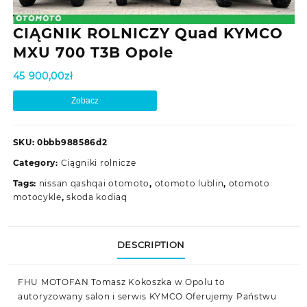
CIĄGNIK ROLNICZY Quad KYMCO
MXU 700 T3B Opole
45 900,00
zł
Zobacz
SKU:
0bbb988586d2
Category:
Ciągniki rolnicze
Tags:
nissan qashqai otomoto
,
otomoto lublin
,
otomoto
motocykle
,
skoda kodiaq
DESCRIPTION
FHU MOTOFAN Tomasz Kokoszka w Opolu to
autoryzowany salon i serwis KYMCO.Oferujemy Państwu