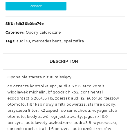
Zobacz
SKU:
fdb36b0ba74e
Category:
Opony całoroczne
Tags:
audi r8
,
mercedes benz
,
opel zafira
DESCRIPTION
Opona nie starsza niż 18 miesięcy
co oznacza kontrolka epc, audi a 6 c 6, auto komis
włocławek michelin, bf goodrich ko2, continental
ecocontact 6 205/55 r16, zderzak audi s2, autorud rzeszów
otomoto, filtr kabinowy a filtr powietrza, starfire opony,
przyczepa 8 ton, k2 zapach do samochodu, voyager club
otomoto, kiedy zawór egr jest otwarty, jaguar xf 3.0
benzyna, autolawety uszkodzone, audi a3 8l wycieraczki,
sprzęgło opel astra h 1.6 benzyna, auto części rzeszów