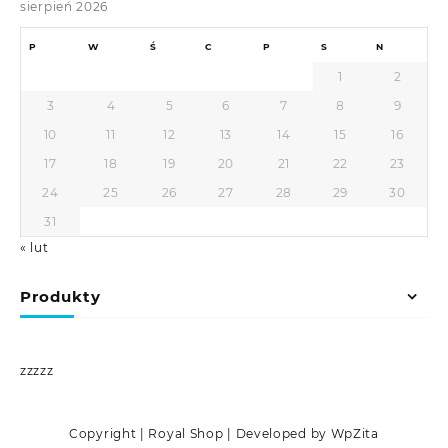
sierpień 2026
P
W
Ś
C
P
S
N
1
2
3
4
5
6
7
8
9
10
11
12
13
14
15
16
17
18
19
20
21
22
23
24
25
26
27
28
29
30
31
« lut
Produkty
zzzzz
Copyright | Royal Shop | Developed by WpZita