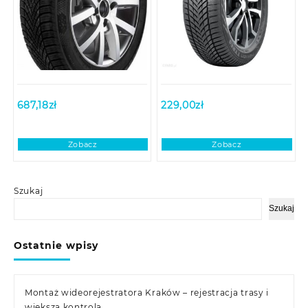
687,18
zł
229,00
zł
Zobacz
Zobacz
Szukaj
Szukaj
Ostatnie wpisy
Montaż wideorejestratora Kraków – rejestracja trasy i
większa kontrola