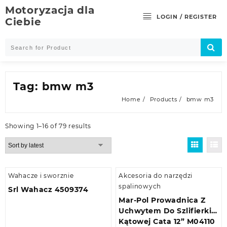
Skip
Motoryzacja dla
to
LOGIN / REGISTER
Ciebie
content
Tag:
bmw m3
Home
Products
bmw m3
Showing 1–16 of 79 results
Wahacze i sworznie
Akcesoria do narzędzi
spalinowych
Srl Wahacz 4509374
Mar-Pol Prowadnica Z
Uchwytem Do Szlifierki
Kątowej Cata 12” M04110