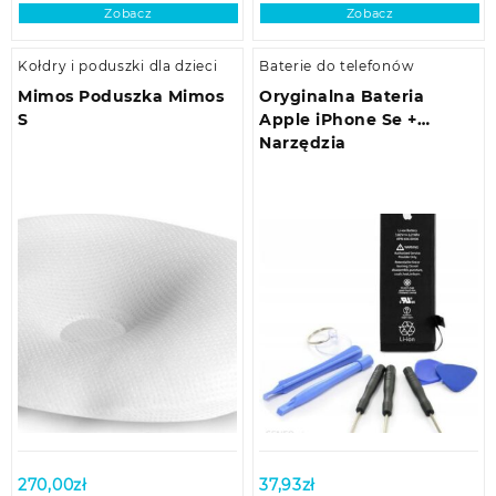
Zobacz
Zobacz
Kołdry i poduszki dla dzieci
Baterie do telefonów
Mimos Poduszka Mimos
Oryginalna Bateria
S
Apple iPhone Se +
Narzędzia
270,00
zł
37,93
zł