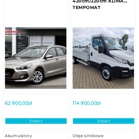
420cm/220cm KLIMA
TEMPOMAT
62 900,00
zł
114 900,00
zł
Zobacz
Zobacz
Akumulatory
Oleje silnikowe