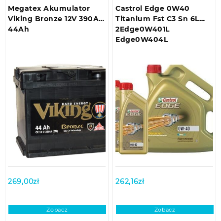
Megatex Akumulator
Castrol Edge 0W40
Viking Bronze 12V 390A
Titanium Fst C3 Sn 6L
44Ah
2Edge0W401L
Edge0W404L
269,00
zł
262,16
zł
Zobacz
Zobacz