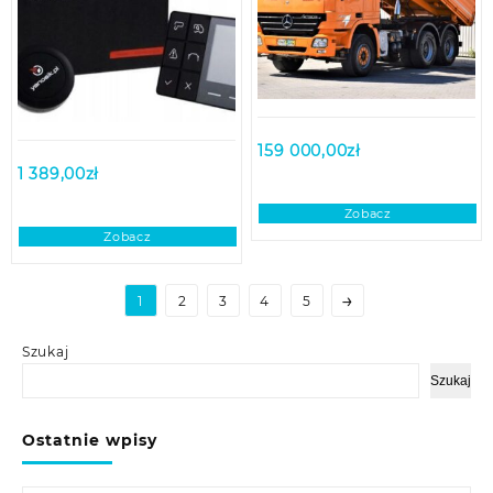
159 000,00
zł
1 389,00
zł
Zobacz
Zobacz
→
1
2
3
4
5
Szukaj
Szukaj
Ostatnie wpisy