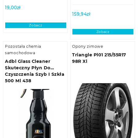
19,00
zł
159,94
zł
Zobacz
Zobacz
Pozostała chemia
Opony zimowe
samochodowa
Triangle Pl01 215/55R17
Adbl Glass Cleaner
98R Xl
Skuteczny Płyn Do
Czyszczenia Szyb I Szkła
500 Ml 438