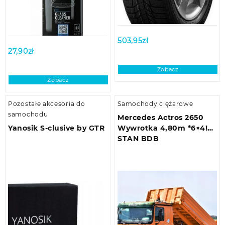
503,95
zł
27,90
zł
Zobacz
Zobacz
Pozostałe akcesoria do
Samochody ciężarowe
samochodu
Mercedes Actros 2650
Yanosik S-clusive by GTR
Wywrotka 4,80m *6×4!
STAN BDB