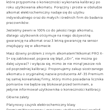
które przypomina o konieczności wykonania kalibracji po
roku użytkowania alkomatu. Poręczny i proste w obsłudze
alkomat elektrochemiczny nadaje się do użytku
indywidualnego oraz do małych i średnich firm do badania
pracowników.
Jesteśmy pewni w 100% co do jakości tego alkomatu,
dlatego użytkownik otrzymuje na niego dożywotną
gwarancję na alkomat oraz 3 letnią gwarancję na sensor
znajdujący się w alkomacie.
Masz dziwny problem z innym alkomatem?Alkomat PRO X-
5+ się zablokował, pojawia się błąd „cErr”, nie można go
dalej używać? i wyłącza się, mimo że nie minął jeszcze rok
od poprzedniej kalibracji. Proponujemy zakup siostrzanego
alkomatu o oryginalnej nazwie producenta AF-35 Premium
tej samej koreańskiej firmy, który mimo posiadania licznika
pomiarów nie będzie się blokował przed terminem, a
jedynie informował użytkownika o konieczności kalibracji.
Główne zalety
Platynowy czujnik elektrochemiczny klasy
Premium!Nowoczesny i przyjazny użytkownikowi wygląd