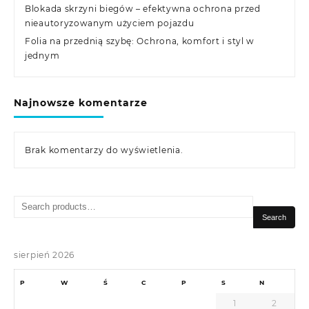
Blokada skrzyni biegów – efektywna ochrona przed
nieautoryzowanym użyciem pojazdu
Folia na przednią szybę: Ochrona, komfort i styl w
jednym
Najnowsze komentarze
Brak komentarzy do wyświetlenia.
Search
for:
Search
sierpień 2026
P
W
Ś
C
P
S
N
1
2