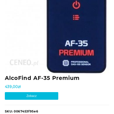
AlcoFind AF-35 Premium
439,00
zł
Zobacz
SKU:
0067453f95e6