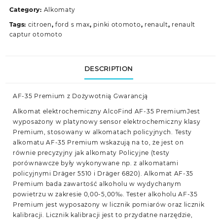
Category:
Alkomaty
Tags:
citroen
,
ford s max
,
pinki otomoto
,
renault
,
renault
captur otomoto
DESCRIPTION
AF-35 Premium z Dożywotnią Gwarancją
Alkomat elektrochemiczny AlcoFind AF-35 PremiumJest
wyposażony w platynowy sensor elektrochemiczny klasy
Premium, stosowany w alkomatach policyjnych. Testy
alkomatu AF-35 Premium wskazują na to, że jest on
równie precyzyjny jak alkomaty Policyjne (testy
porównawcze były wykonywane np. z alkomatami
policyjnymi Dräger 5510 i Dräger 6820). Alkomat AF-35
Premium bada zawartość alkoholu w wydychanym
powietrzu w zakresie 0,00-5,00‰. Tester alkoholu AF-35
Premium jest wyposażony w licznik pomiarów oraz licznik
kalibracji. Licznik kalibracji jest to przydatne narzędzie,