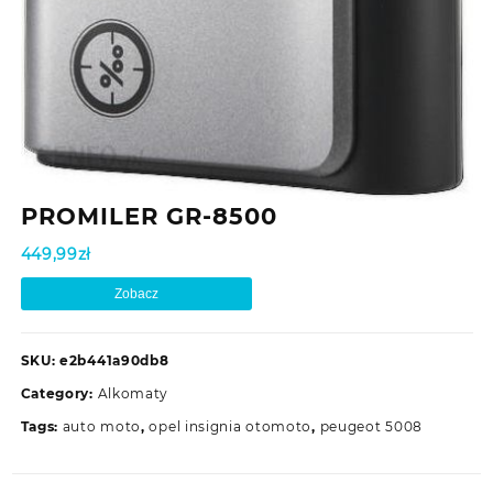
PROMILER GR-8500
449,99
zł
Zobacz
SKU:
e2b441a90db8
Category:
Alkomaty
Tags:
auto moto
,
opel insignia otomoto
,
peugeot 5008