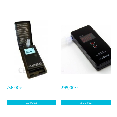
236,00
zł
399,00
zł
Zobacz
Zobacz