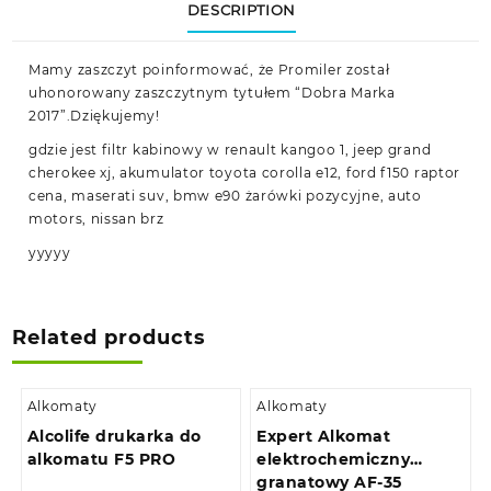
DESCRIPTION
Mamy zaszczyt poinformować, że Promiler został
uhonorowany zaszczytnym tytułem “Dobra Marka
2017”.Dziękujemy!
gdzie jest filtr kabinowy w renault kangoo 1, jeep grand
cherokee xj, akumulator toyota corolla e12, ford f150 raptor
cena, maserati suv, bmw e90 żarówki pozycyjne, auto
motors, nissan brz
yyyyy
Related products
Alkomaty
Alkomaty
Alcolife drukarka do
Expert Alkomat
alkomatu F5 PRO
elektrochemiczny
granatowy AF-35