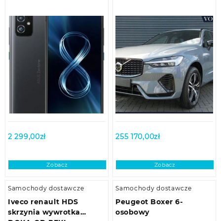
2 299,00
zł
255 170,00
zł
Zobacz
Zobacz
Samochody dostawcze
Samochody dostawcze
Iveco renault HDS
Peugeot Boxer 6-
skrzynia wywrotka
osobowy