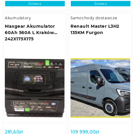
Zobacz
Zobacz
Akumulatory
Samochody dostawcze
Maxgear Akumulator
Renault Master L3H2
60Ah 560A L Kraków
135KM Furgon
242X175X175
281,60
zł
109 999,00
zł