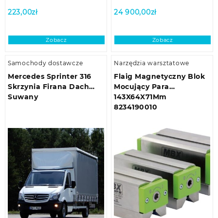
223,00
zł
24 900,00
zł
Zobacz
Zobacz
Samochody dostawcze
Narzędzia warsztatowe
Mercedes Sprinter 316
Flaig Magnetyczny Blok
Skrzynia Firana Dach
Mocujący Para
Suwany
143X64X71Mm
8234190010