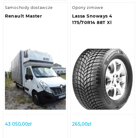
Samochody dostawcze
Opony zimowe
Renault Master
Lassa Snoways 4
175/70R14 88T Xl
43 050,00
zł
265,00
zł