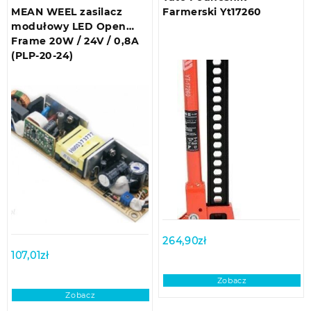
MEAN WEEL zasilacz
Farmerski Yt17260
modułowy LED Open
Frame 20W / 24V / 0,8A
(PLP-20-24)
264,90
zł
107,01
zł
Zobacz
Zobacz