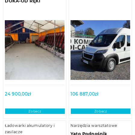
DOKA-OD RĘKI
24 900,00
zł
106 887,00
zł
Zobacz
Zobacz
Ładowarki akumulatory i
Narzędzia warsztatowe
zasilacze
Yato Podnośnik