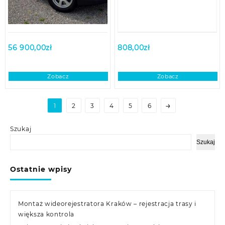
56 900,00
zł
808,00
zł
Zobacz
Zobacz
→
1
2
3
4
5
6
Szukaj
Szukaj
Ostatnie wpisy
Montaż wideorejestratora Kraków – rejestracja trasy i
większa kontrola