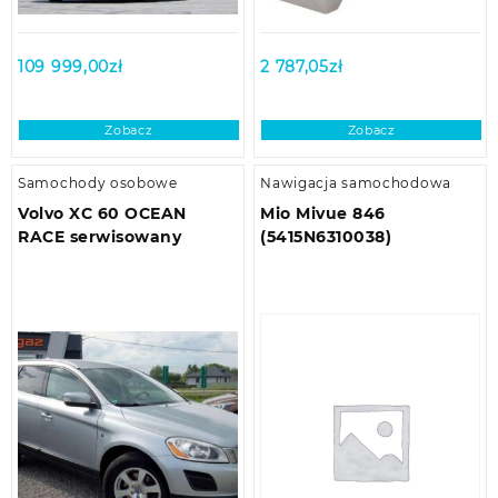
109 999,00
zł
2 787,05
zł
Zobacz
Zobacz
Samochody osobowe
Nawigacja samochodowa
Volvo XC 60 OCEAN
Mio Mivue 846
RACE serwisowany
(5415N6310038)