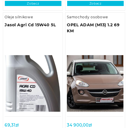
Zobacz
Zobacz
Oleje silnikowe
Samochody osobowe
Jasol Agri Cd 15W40 5L
OPEL ADAM (M13) 1.2 69
KM
69,31
zł
34 900,00
zł