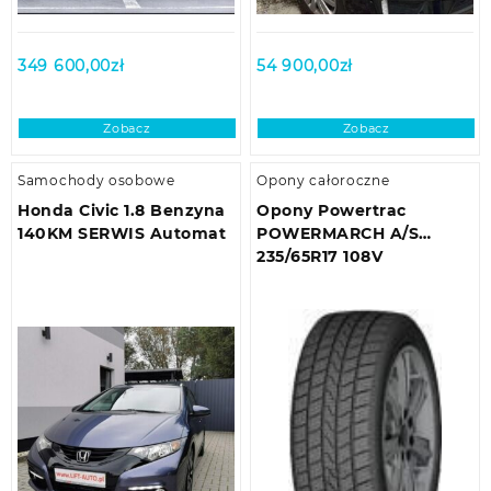
349 600,00
zł
54 900,00
zł
Zobacz
Zobacz
Samochody osobowe
Opony całoroczne
Honda Civic 1.8 Benzyna
Opony Powertrac
140KM SERWIS Automat
POWERMARCH A/S
235/65R17 108V