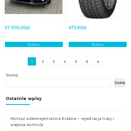
57 900,00
zł
473,90
zł
Zobacz
Zobacz
→
1
2
3
4
5
6
Szukaj
Szukaj
Ostatnie wpisy
Montaż wideorejestratora Kraków – rejestracja trasy i
większa kontrola