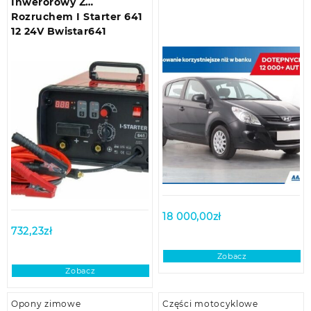
Inwerorowy Z
Rozruchem I Starter 641
12 24V Bwistar641
18 000,00
zł
732,23
zł
Zobacz
Zobacz
Opony zimowe
Części motocyklowe