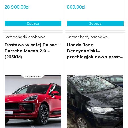
28 900,00
zł
669,00
zł
Zobacz
Zobacz
Samochody osobowe
Samochody osobowe
Dostawa w całej Polsce –
Honda Jazz
Porsche Macan 2.0
Benzynaniski
(265KM)
przebiegjak nowa prost…