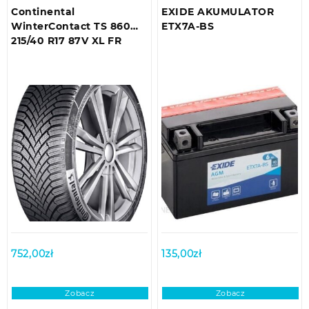
Continental
EXIDE AKUMULATOR
WinterContact TS 860
ETX7A-BS
215/40 R17 87V XL FR
752,00
zł
135,00
zł
Zobacz
Zobacz