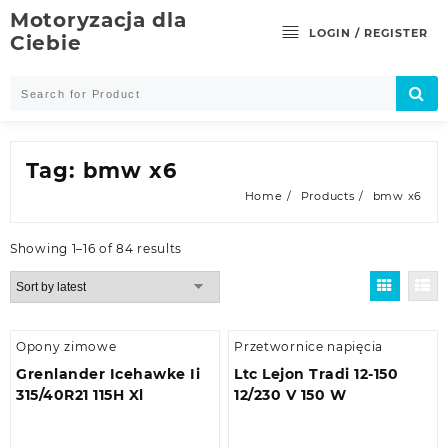
Skip
Motoryzacja dla
to
LOGIN / REGISTER
Ciebie
content
Tag:
bmw x6
Home
Products
bmw x6
Showing 1–16 of 84 results
Opony zimowe
Przetwornice napięcia
Grenlander Icehawke Ii
Ltc Lejon Tradi 12-150
315/40R21 115H Xl
12/230 V 150 W