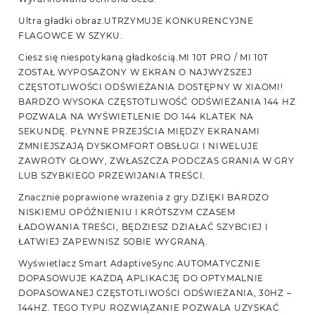
Ultra gładki obraz.UTRZYMUJE KONKURENCYJNE
FLAGOWCE W SZYKU.
Ciesz się niespotykaną gładkością.MI 10T PRO / MI 10T
ZOSTAŁ WYPOSAŻONY W EKRAN O NAJWYŻSZEJ
CZĘSTOTLIWOŚCI ODŚWIEŻANIA DOSTĘPNY W XIAOMI!
BARDZO WYSOKA CZĘSTOTLIWOŚĆ ODŚWIEŻANIA 144 HZ
POZWALA NA WYŚWIETLENIE DO 144 KLATEK NA
SEKUNDĘ. PŁYNNE PRZEJŚCIA MIĘDZY EKRANAMI
ZMNIEJSZAJĄ DYSKOMFORT OBSŁUGI I NIWELUJE
ZAWROTY GŁOWY, ZWŁASZCZA PODCZAS GRANIA W GRY
LUB SZYBKIEGO PRZEWIJANIA TREŚCI.
Znacznie poprawione wrażenia z gry.DZIĘKI BARDZO
NISKIEMU OPÓŹNIENIU I KRÓTSZYM CZASEM
ŁADOWANIA TREŚCI, BĘDZIESZ DZIAŁAĆ SZYBCIEJ I
ŁATWIEJ ZAPEWNISZ SOBIE WYGRANĄ.
Wyświetlacz Smart AdaptiveSync.AUTOMATYCZNIE
DOPASOWUJE KAŻDĄ APLIKACJĘ DO OPTYMALNIE
DOPASOWANEJ CZĘSTOTLIWOŚCI ODŚWIEŻANIA, 30HZ –
144HZ. TEGO TYPU ROZWIĄZANIE POZWALA UZYSKAĆ