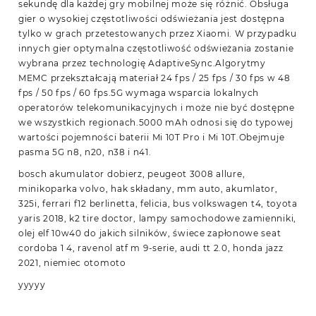
sekundę dla każdej gry mobilnej może się różnić. Obsługa
gier o wysokiej częstotliwości odświeżania jest dostępna
tylko w grach przetestowanych przez Xiaomi. W przypadku
innych gier optymalna częstotliwość odświeżania zostanie
wybrana przez technologię AdaptiveSync.Algorytmy
MEMC przekształcają materiał 24 fps / 25 fps / 30 fps w 48
fps / 50 fps / 60 fps.5G wymaga wsparcia lokalnych
operatorów telekomunikacyjnych i może nie być dostępne
we wszystkich regionach.5000 mAh odnosi się do typowej
wartości pojemności baterii Mi 10T Pro i Mi 10T.Obejmuje
pasma 5G n8, n20, n38 i n41.
bosch akumulator dobierz, peugeot 3008 allure,
minikoparka volvo, hak składany, mm auto, akumlator,
325i, ferrari f12 berlinetta, felicia, bus volkswagen t4, toyota
yaris 2018, k2 tire doctor, lampy samochodowe zamienniki,
olej elf 10w40 do jakich silników, świece zapłonowe seat
cordoba 1 4, ravenol atf m 9-serie, audi tt 2.0, honda jazz
2021, niemiec otomoto
yyyyy