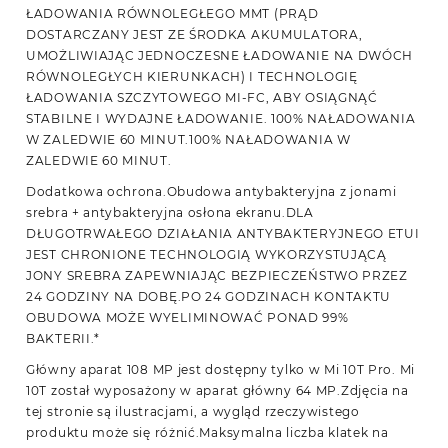
ŁADOWANIA RÓWNOLEGŁEGO MMT (PRĄD
DOSTARCZANY JEST ZE ŚRODKA AKUMULATORA,
UMOŻLIWIAJĄC JEDNOCZESNE ŁADOWANIE NA DWÓCH
RÓWNOLEGŁYCH KIERUNKACH) I TECHNOLOGIĘ
ŁADOWANIA SZCZYTOWEGO MI-FC, ABY OSIĄGNĄĆ
STABILNE I WYDAJNE ŁADOWANIE. 100% NAŁADOWANIA
W ZALEDWIE 60 MINUT.100% NAŁADOWANIA W
ZALEDWIE 60 MINUT.
Dodatkowa ochrona.Obudowa antybakteryjna z jonami
srebra + antybakteryjna osłona ekranu.DLA
DŁUGOTRWAŁEGO DZIAŁANIA ANTYBAKTERYJNEGO ETUI
JEST CHRONIONE TECHNOLOGIĄ WYKORZYSTUJĄCĄ
JONY SREBRA ZAPEWNIAJĄC BEZPIECZEŃSTWO PRZEZ
24 GODZINY NA DOBĘ.PO 24 GODZINACH KONTAKTU
OBUDOWA MOŻE WYELIMINOWAĆ PONAD 99%
BAKTERII.*
Główny aparat 108 MP jest dostępny tylko w Mi 10T Pro. Mi
10T został wyposażony w aparat główny 64 MP.Zdjęcia na
tej stronie są ilustracjami, a wygląd rzeczywistego
produktu może się różnić.Maksymalna liczba klatek na