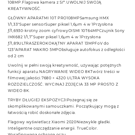
108MP.Flagowa kamera z SI*.UWOLNIJ SWOJĄ
KREATYWNOŚĆ.
GŁÓWNY APARATMI 10T PRO108MPSamsung HMX
1/1,33″Super sensorSuper piksel 1,6μm 4 w 1Przysłona
ƒ/1,6930-krotny zoom cyfrowyOISMI 10T64MPCzujnik Sony
IMX682 1/1,7”Super piksel 1,6μm 4 w 1Przysłona
ƒ/1,89ULTRASZEROKOKĄTNY APARAT 13MPFoV do
123°APARAT MAKRO 5MPObsługuje autofokus z odległości
od 2 cm
Uwolnij w pełni swoją kreatywność, używając potężnych
funkcji aparatu.NAGRYWANIE WIDEO 8KTwórz treści w
filmowej jakości.7680 × 4320 ULTRA WYSOKA
ROZDZIELCZOŚĆ. WYCINAJ ZDJĘCIA 33 MP PROSTO Z
WIDEO 8K.
TRYBY DŁUGIEJ EKSPOZYCJIPożegnaj się ze
skomplikowanymi samouczkami. Początkujący mogą z
łatwością robić doskonałe zdjęcia.
Flagowy wyświetlacz Xiaomi 2020Niezwykle gładki.
Inteligentne oszczędzanie energii. TrueColor.
Wyrafinowana ochrona oczu.