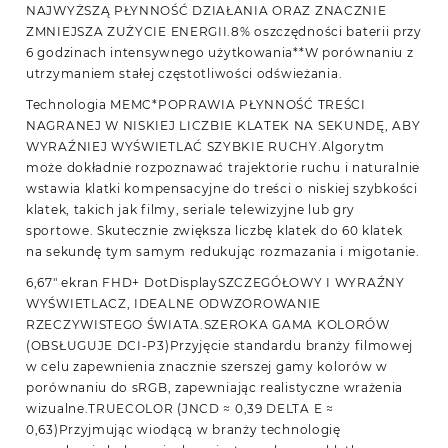
NAJWYŻSZĄ PŁYNNOŚĆ DZIAŁANIA ORAZ ZNACZNIE
ZMNIEJSZA ZUŻYCIE ENERGII.8% oszczędności baterii przy
6 godzinach intensywnego użytkowania**W porównaniu z
utrzymaniem stałej częstotliwości odświeżania.
Technologia MEMC*POPRAWIA PŁYNNOŚĆ TREŚCI
NAGRANEJ W NISKIEJ LICZBIE KLATEK NA SEKUNDĘ, ABY
WYRAŹNIEJ WYŚWIETLAĆ SZYBKIE RUCHY.Algorytm
może dokładnie rozpoznawać trajektorie ruchu i naturalnie
wstawia klatki kompensacyjne do treści o niskiej szybkości
klatek, takich jak filmy, seriale telewizyjne lub gry
sportowe. Skutecznie zwiększa liczbę klatek do 60 klatek
na sekundę tym samym redukując rozmazania i migotanie.
6,67″ ekran FHD+ DotDisplaySZCZEGÓŁOWY I WYRAŹNY
WYŚWIETLACZ, IDEALNE ODWZOROWANIE
RZECZYWISTEGO ŚWIATA.SZEROKA GAMA KOLORÓW
(OBSŁUGUJE DCI-P3)Przyjęcie standardu branży filmowej
w celu zapewnienia znacznie szerszej gamy kolorów w
porównaniu do sRGB, zapewniając realistyczne wrażenia
wizualne.TRUECOLOR (JNCD ≈ 0,39 DELTA E ≈
0,63)Przyjmując wiodącą w branży technologię