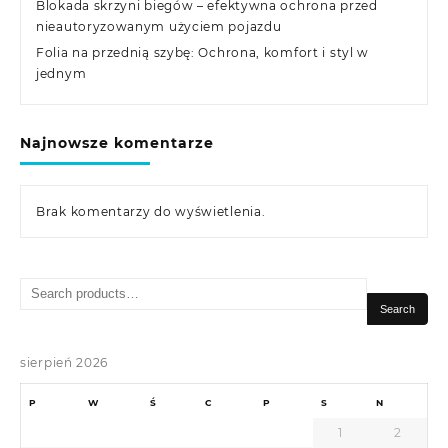
Blokada skrzyni biegów – efektywna ochrona przed
nieautoryzowanym użyciem pojazdu
Folia na przednią szybę: Ochrona, komfort i styl w
jednym
Najnowsze komentarze
Brak komentarzy do wyświetlenia.
Search
for:
Search
sierpień 2026
P
W
Ś
C
P
S
N
1
2