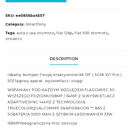
SKU:
ee0856ba4557
Category:
Smartfony
Tags:
auta z usa otomoto
,
fiat 126p
,
fiat 500 otomoto
,
отомото
DESCRIPTION
Idealny kompan Twojej kreatywnościMi 10T | 5GMi 10T Pro |
5GFlagowy aparat, wyświetlacz i osiągi
WSPANIAŁY POD KAŻDYM WZGLĘDEM.FLAGOWIEC 5G
WYŻSZEGO POZIOMU108MP / 64MP Z SIWYŚWIETLACZ
ADAPTIVESYNC 144HZ Z TECHNOLOGIĄ
TRUECOLORQUALCOMM® SNAPDRAGON ™ 865 Z
5GBATERIA 5000 MAH Z SZYBKIM ŁADOWANIEM 33W
108MPNieograniczona moc twórcza.