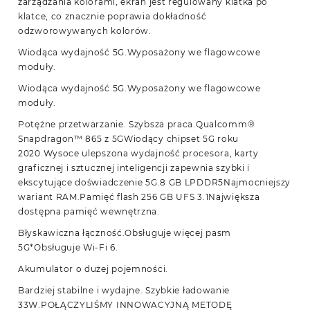
zarządzania kolorami, ekran jest regulowany klatka po
klatce, co znacznie poprawia dokładność
odzworowywanych kolorów.
Wiodąca wydajność 5G.Wyposażony we flagowcowe
moduły.
Wiodąca wydajność 5G.Wyposażony we flagowcowe
moduły.
Potężne przetwarzanie. Szybsza praca.Qualcomm®
Snapdragon™ 865 z 5GWiodący chipset 5G roku
2020.Wysoce ulepszona wydajność procesora, karty
graficznej i sztucznej inteligencji zapewnia szybki i
ekscytujące doświadczenie 5G.8 GB LPDDR5Najmocniejszy
wariant RAM.Pamięć flash 256 GB UFS 3.1Największa
dostępna pamięć wewnętrzna.
Błyskawiczna łączność.Obsługuje więcej pasm
5G*Obsługuje Wi-Fi 6.
Akumulator o dużej pojemności.
Bardziej stabilne i wydajne. Szybkie ładowanie
33W.POŁĄCZYLIŚMY INNOWACYJNĄ METODĘ