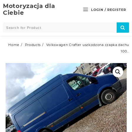
Skip
Motoryzacja dla
to
LOGIN / REGISTER
Ciebie
content
Home
Products
Volkswagen Crafter uszkodzona czapka dachu
100…