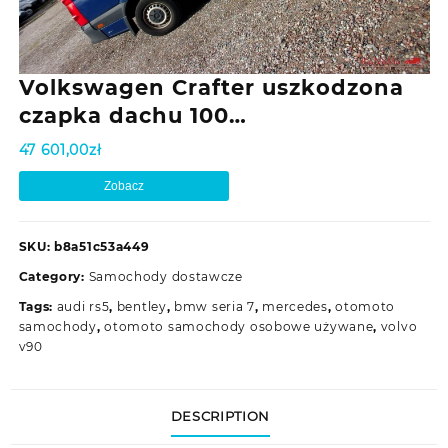
Volkswagen Crafter uszkodzona
czapka dachu 100…
47 601,00
zł
Zobacz
SKU:
b8a51c53a449
Category:
Samochody dostawcze
Tags:
audi rs5
,
bentley
,
bmw seria 7
,
mercedes
,
otomoto
samochody
,
otomoto samochody osobowe używane
,
volvo
v90
DESCRIPTION