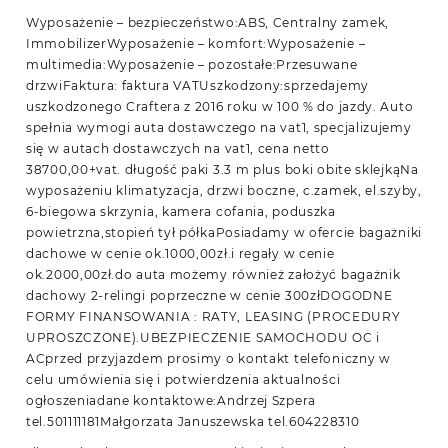
Wyposażenie – bezpieczeństwo:ABS, Centralny zamek,
ImmobilizerWyposażenie – komfort:Wyposażenie –
multimedia:Wyposażenie – pozostałe:Przesuwane
drzwiFaktura: faktura VATUszkodzony:sprzedajemy
uszkodzonego Craftera z 2016 roku w 100 % do jazdy. Auto
spełnia wymogi auta dostawczego na vat1, specjalizujemy
się w autach dostawczych na vat1, cena netto
38700,00+vat. długość paki 3.3 m plus boki obite sklejkąNa
wyposażeniu klimatyzacja, drzwi boczne, c.zamek, el.szyby,
6-biegowa skrzynia, kamera cofania, poduszka
powietrzna,stopień tył półkaPosiadamy w ofercie bagażniki
dachowe w cenie ok.1000,00zł.i regały w cenie
ok.2000,00zł.do auta możemy również założyć bagażnik
dachowy 2-relingi poprzeczne w cenie 300złDOGODNE
FORMY FINANSOWANIA : RATY, LEASING (PROCEDURY
UPROSZCZONE).UBEZPIECZENIE SAMOCHODU OC i
ACprzed przyjazdem prosimy o kontakt telefoniczny w
celu umówienia się i potwierdzenia aktualności
ogłoszeniadane kontaktowe:Andrzej Szpera
tel.501111181Małgorzata Januszewska tel.604228310