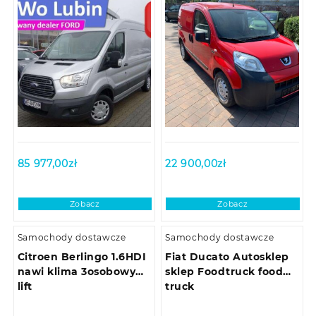
85 977,00
zł
22 900,00
zł
Zobacz
Zobacz
Samochody dostawcze
Samochody dostawcze
Citroen Berlingo 1.6HDI
Fiat Ducato Autosklep
nawi klima 3osobowy
sklep Foodtruck food
lift
truck