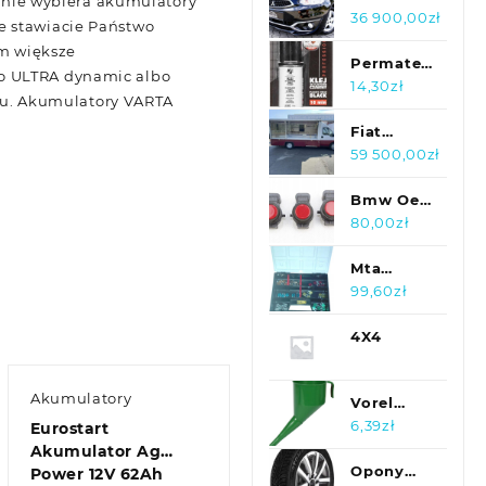
nie wybiera akumulatory
Ciała i
Space
36 900,00
zł
e stawiacie Państwo
Włosów
Star 1.2
m większe
100ml
80KM/
Permatex
bo ULTRA dynamic albo
Klima/Navi/Blue
Klej Do
14,30
zł
u. Akumulatory VARTA
Spawania
Plastiku
Fiat
10Min.
Ducato
59 500,00
zł
Czarny
Autosklep
25Ml - 20-
Foodtruck
Bmw Oe
A54
food
Czujnik
80,00
zł
truck
Pdc
Borco
Karmesinrot
Mta
A61 Bmw
Bezpiecznik
99,60
zł
F20 F21
Mini
F22 F23
Sygnalizacja
4X4
9261605
Przepalenia
Zestaw35
Akumulatory
Vorel
35
83018
6,39
zł
Eurostart
Akumulator Ag
Opony
Power 12V 62Ah