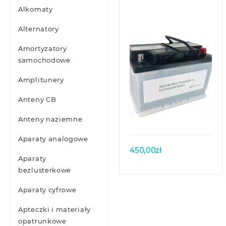
Alkomaty
Alternatory
Amortyzatory
samochodowe
Amplitunery
Anteny CB
Quick view
Anteny naziemne
Aparaty analogowe
450,00
zł
Aparaty
bezlusterkowe
Aparaty cyfrowe
Apteczki i materiały
opatrunkowe