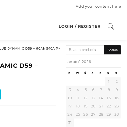
Add your content here
LOGIN / REGISTER
Search
LUE DYNAMIC D59 – 60Ah 540A P+
Search
for:
sierpień 2026
AMIC D59 –
P
W
Ś
C
P
S
N
1
2
3
4
5
6
7
8
9
10
11
12
13
14
15
16
17
18
19
20
21
22
23
24
25
26
27
28
29
30
31