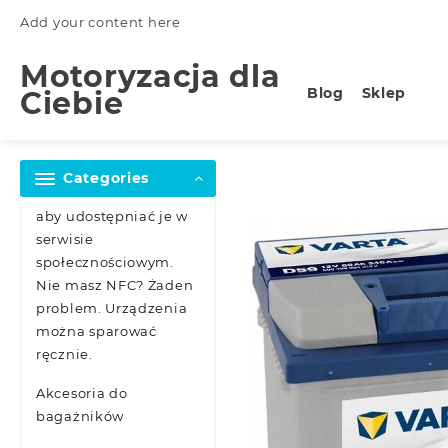
Skip
Add your content here
to
content
Motoryzacja dla
Blog
Sklep
Ciebie
Categories
aby udostępniać je w
serwisie
społecznościowym.
Nie masz NFC? Żaden
problem. Urządzenia
można sparować
ręcznie.
Akcesoria do
bagażników