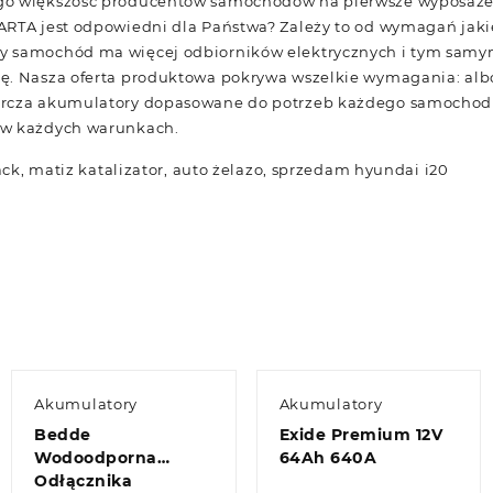
go większość producentów samochodów na pierwsze wyposaże
ARTA jest odpowiedni dla Państwa? Zależy to od wymagań jaki
y samochód ma więcej odbiorników elektrycznych i tym samy
ę. Nasza oferta produktowa pokrywa wszelkie wymagania: al
arcza akumulatory dopasowane do potrzeb każdego samochod
 w każdych warunkach.
back, matiz katalizator, auto żelazo, sprzedam hyundai i20
Akumulatory
Akumulatory
Bedde
Exide Premium 12V
Wodoodporna
64Ah 640A
Odłącznika