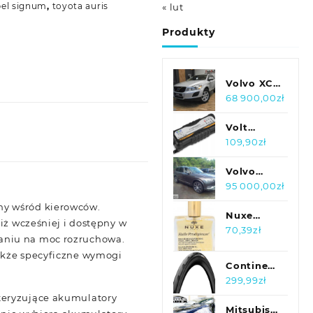
el signum
,
toyota auris
« lut
Produkty
Volvo XC
60 *2.0 d
68 900,00
zł
163KM *
PERFEKCYJNY
Volt
* automat
Prostownik
109,90
zł
*
Motocyklowy
Polska
Volvo
6V/12V 6A
XC90 V
95 000,00
zł
ny wśród kierowców.
Nuxe
iż wcześniej i dostępny w
Huile
70,39
zł
aniu na moc rozruchowa.
Prodigieuse
także specyficzne wymogi
Suchy
Continental
Olejek do
Grand
299,99
zł
Pielęgnacji
Prix 5000
teryzujące akumulatory
Twarzy
700 X 25C
Mitsubishi