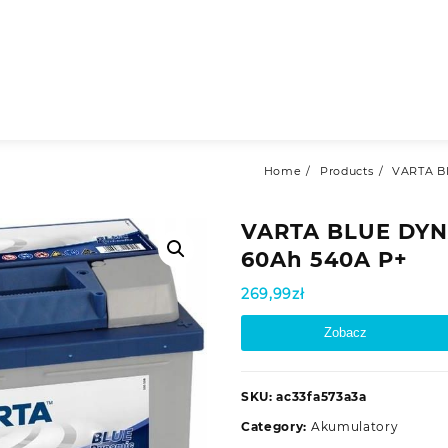
Home
Products
VARTA B
VARTA BLUE DYN
60Ah 540A P+
269,99
zł
Zobacz
SKU:
ac33fa573a3a
Category:
Akumulatory