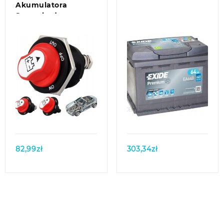
Akumulatora
Samochodowego
Quick view
Quick view
82,99
zł
303,34
zł