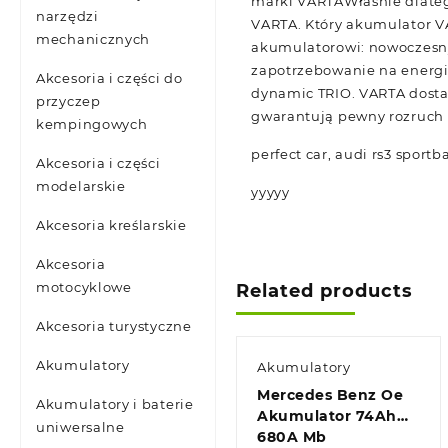
marki VARTAWłaśnie dlate
narzędzi
VARTA. Który akumulator V
mechanicznych
akumulatorowi: nowoczesn
zapotrzebowanie na energi
Akcesoria i części do
dynamic TRIO. VARTA dost
przyczep
gwarantują pewny rozruch
kempingowych
perfect car, audi rs3 sport
Akcesoria i części
modelarskie
yyyyy
Akcesoria kreślarskie
Akcesoria
motocyklowe
Related products
Akcesoria turystyczne
Akumulatory
Akumulatory
Mercedes Benz Oe
Akumulatory i baterie
Akumulator 74Ah
uniwersalne
680A Mb