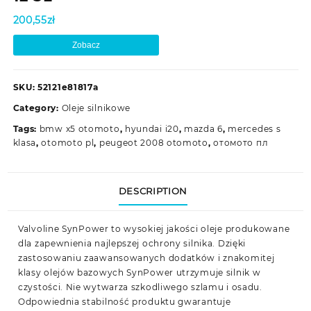
200,55
zł
Zobacz
SKU:
52121e81817a
Category:
Oleje silnikowe
Tags:
bmw x5 otomoto
,
hyundai i20
,
mazda 6
,
mercedes s
klasa
,
otomoto pl
,
peugeot 2008 otomoto
,
отомото пл
DESCRIPTION
Valvoline SynPower to wysokiej jakości oleje produkowane
dla zapewnienia najlepszej ochrony silnika. Dzięki
zastosowaniu zaawansowanych dodatków i znakomitej
klasy olejów bazowych SynPower utrzymuje silnik w
czystości. Nie wytwarza szkodliwego szlamu i osadu.
Odpowiednia stabilność produktu gwarantuje