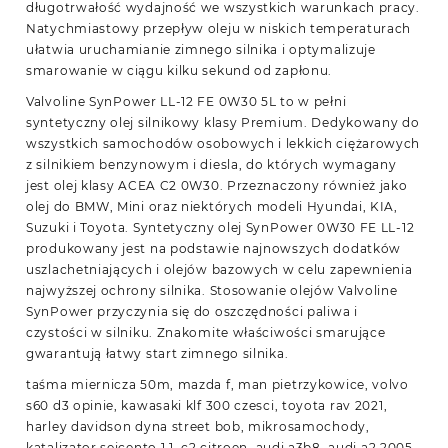
długotrwałość wydajność we wszystkich warunkach pracy.
Natychmiastowy przepływ oleju w niskich temperaturach
ułatwia uruchamianie zimnego silnika i optymalizuje
smarowanie w ciągu kilku sekund od zapłonu.
Valvoline SynPower LL-12 FE 0W30 5L to w pełni
syntetyczny olej silnikowy klasy Premium. Dedykowany do
wszystkich samochodów osobowych i lekkich ciężarowych
z silnikiem benzynowym i diesla, do których wymagany
jest olej klasy ACEA C2 0W30. Przeznaczony również jako
olej do BMW, Mini oraz niektórych modeli Hyundai, KIA,
Suzuki i Toyota. Syntetyczny olej SynPower 0W30 FE LL-12
produkowany jest na podstawie najnowszych dodatków
uszlachetniających i olejów bazowych w celu zapewnienia
najwyższej ochrony silnika. Stosowanie olejów Valvoline
SynPower przyczynia się do oszczędności paliwa i
czystości w silniku. Znakomite właściwości smarujące
gwarantują łatwy start zimnego silnika.
taśma miernicza 50m, mazda f, man pietrzykowice, volvo
s60 d3 opinie, kawasaki klf 300 czesci, toyota rav 2021,
harley davidson dyna street bob, mikrosamochody,
katalizator seicento 1.1, c2 citroen, audi a3b8, audi a2 2005,