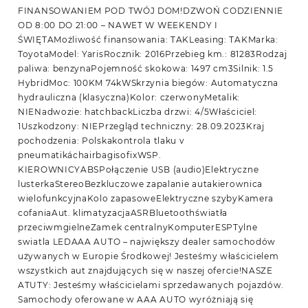
FINANSOWANIEM POD TWÓJ DOM!DZWOŃ CODZIENNIE
OD 8:00 DO 21:00 – NAWET W WEEKENDY I
ŚWIĘTAMożliwość finansowania: TAKLeasing: TAKMarka:
ToyotaModel: YarisRocznik: 2016Przebieg km.: 81283Rodzaj
paliwa: benzynaPojemność skokowa: 1497 cm3Silnik: 1.5
HybridMoc: 100KM 74kWSkrzynia biegów: Automatyczna
hydrauliczna (klasyczna)Kolor: czerwonyMetalik:
NIENadwozie: hatchbackLiczba drzwi: 4/5Właściciel:
1Uszkodzony: NIEPrzegląd techniczny: 28.09.2023Kraj
pochodzenia: Polskakontrola tlaku v
pneumatikáchairbagisofixWSP.
KIEROWNICYABSPołączenie USB (audio)Elektryczne
lusterkaStereoBezkluczowe zapalanie autakierownica
wielofunkcyjnaKolo zapasoweElektryczne szybyKamera
cofaniaAut. klimatyzacjaASRBluetoothświatła
przeciwmgielneZamek centralnyKomputerESPTylne
swiatla LEDAAA AUTO – największy dealer samochodów
używanych w Europie Środkowej! Jesteśmy właścicielem
wszystkich aut znajdujących się w naszej ofercie!NASZE
ATUTY: Jesteśmy właścicielami sprzedawanych pojazdów.
Samochody oferowane w AAA AUTO wyróżniają się