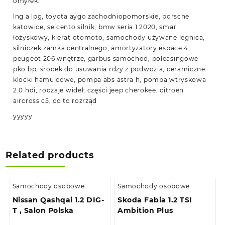
omyłek.
lng a lpg, toyota aygo zachodniopomorskie, porsche
katowice, seicento silnik, bmw seria 1 2020, smar
łożyskowy, kierat otomoto, samochody używane legnica,
silniczek zamka centralnego, amortyzatory espace 4,
peugeot 206 wnętrze, garbus samochod, poleasingowe
pko bp, środek do usuwania rdzy z podwozia, ceramiczne
klocki hamulcowe, pompa abs astra h, pompa wtryskowa
2.0 hdi, rodzaje wideł, części jeep cherokee, citroën
aircross c5, co to rozrząd
yyyyy
Related products
Samochody osobowe
Samochody osobowe
Nissan Qashqai 1.2 DIG-
Skoda Fabia 1.2 TSI
T , Salon Polska
Ambition Plus