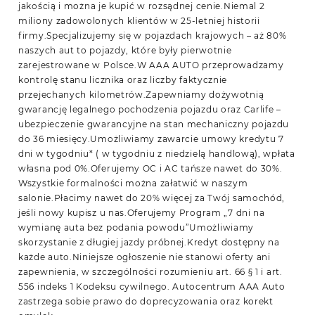
jakością i można je kupić w rozsądnej cenie.Niemal 2
miliony zadowolonych klientów w 25-letniej historii
firmy.Specjalizujemy się w pojazdach krajowych – aż 80%
naszych aut to pojazdy, które były pierwotnie
zarejestrowane w Polsce.W AAA AUTO przeprowadzamy
kontrolę stanu licznika oraz liczby faktycznie
przejechanych kilometrów.Zapewniamy dożywotnią
gwarancję legalnego pochodzenia pojazdu oraz Carlife –
ubezpieczenie gwarancyjne na stan mechaniczny pojazdu
do 36 miesięcy.Umożliwiamy zawarcie umowy kredytu 7
dni w tygodniu* ( w tygodniu z niedzielą handlową), wpłata
własna pod 0%.Oferujemy OC i AC tańsze nawet do 30%.
Wszystkie formalności można załatwić w naszym
salonie.Płacimy nawet do 20% więcej za Twój samochód,
jeśli nowy kupisz u nas.Oferujemy Program „7 dni na
wymianę auta bez podania powodu”Umożliwiamy
skorzystanie z długiej jazdy próbnej.Kredyt dostępny na
każde auto.Niniejsze ogłoszenie nie stanowi oferty ani
zapewnienia, w szczególności rozumieniu art. 66 § 1 i art.
556 indeks 1 Kodeksu cywilnego. Autocentrum AAA Auto
zastrzega sobie prawo do doprecyzowania oraz korekt