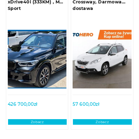
xDrive40i (333KM) , M
Crossway, Darmowa
Sport
dostawa
426 700,00
zł
57 600,00
zł
Zobacz
Zobacz