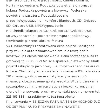
ESP (stabilizacja toru jazdy), Isofix, Kamera cofania,
Kurtyny powietrzne, Poduszka powietrzna chroniąca
kolana, Poduszka powietrzna kierowcy, Poduszka
powietrzna pasażera, Poduszki boczne
przednieWyposażenie – komfort:Bluetooth, CD, Gniazdo
SD, Gniazdo USB, MP3Wyposażenie –
multimedia:Bluetooth, CD, Gniazdo SD, Gniazdo USB,
MP3Wyposażenie – pozostałe:Komputer pokładowy,
Otwieranie pilotemFaktura: faktura
VATUszkodzony:Prezentowana cena pojazdu dostępna
przy zakupie auta z finansowaniem, nie uwzględnia
kosztów udzielenia finansowania. Cena sprzedaży auta za
gotówkę to: 60 000 PLNniskie spalanie, niezawodny silnik,
pojazd zakupiony jako nowy u autoryzowanego dealera w
Polsce, Oferujemy auta z wkładem własnym 0%, raty aż na
120 miesięcy, odroczenie spłaty kredytu nawet o 5
miesięcy, ubezpieczenie spłaty kredytu. W celu uzyskania
szczegółowych informacji o aucie i bezkonkurencyjnej
ofercie finansowania prosimy o kontakt pod numerem tel.
223 166 888 – przebijemy każdą inną ofertę
finansowania!MIESIĘCZNA RATA NA TEN SAMOCHÓD JUŻ
OD 357 PLN* AUTO PRZYWIEZIEMY NAWET Z