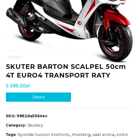
SKUTER BARTON SCALPEL 50cm
4T EURO4 TRANSPORT RATY
5 599,00
zł
Zobacz
SKU:
9862da5564ec
Category:
Skutery
Tags:
hyundai tucson otomoto
,
mustang
,
seat arona
,
volvo