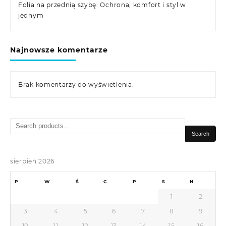
Folia na przednią szybę: Ochrona, komfort i styl w
jednym
Najnowsze komentarze
Brak komentarzy do wyświetlenia.
Search
for:
Search
sierpień 2026
P
W
Ś
C
P
S
N
1
2
3
4
5
6
7
8
9
10
11
12
13
14
15
16