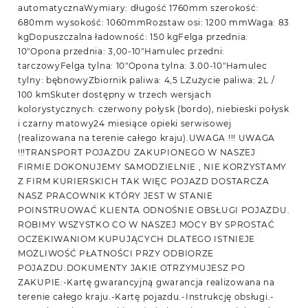
automatycznaWymiary: długość 1760mm szerokość:
680mm wysokość: 1060mmRozstaw osi: 1200 mmWaga: 83
kgDopuszczalna ładowność: 150 kgFelga przednia:
10″Opona przednia: 3,00-10″Hamulec przedni:
tarczowyFelga tylna: 10″Opona tylna: 3.00-10″Hamulec
tylny: bębnowyZbiornik paliwa: 4,5 LZużycie paliwa: 2L /
100 kmSkuter dostępny w trzech wersjach
kolorystycznych: czerwony połysk (bordo), niebieski połysk
i czarny matowy24 miesiące opieki serwisowej
(realizowana na terenie całego kraju).UWAGA !!! UWAGA
!!!TRANSPORT POJAZDU ZAKUPIONEGO W NASZEJ
FIRMIE DOKONUJEMY SAMODZIELNIE , NIE KORZYSTAMY
Z FIRM KURIERSKICH TAK WIĘC POJAZD DOSTARCZA
NASZ PRACOWNIK KTÓRY JEST W STANIE
POINSTRUOWAĆ KLIENTA ODNOŚNIE OBSŁUGI POJAZDU.
ROBIMY WSZYSTKO CO W NASZEJ MOCY BY SPROSTAĆ
OCZEKIWANIOM KUPUJĄCYCH DLATEGO ISTNIEJE
MOŻLIWOŚĆ PŁATNOŚCI PRZY ODBIORZE
POJAZDU.DOKUMENTY JAKIE OTRZYMUJESZ PO
ZAKUPIE:-Kartę gwarancyjną gwarancja realizowana na
terenie całego kraju.-Kartę pojazdu.-Instrukcję obsługi.-