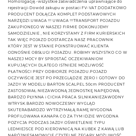
Homologację.-wszystkie zaświadczenia uprawniające do
rejestracji-Dowód zakupu w postaci FV-VAT.DODATKOWO
PRODUCENT DOŁĄCZA KOMPLET PODSTAWOWYCH
NARZĘDZI.UWAGA !!! UWAGA !!!TRANSPORT POJAZDU
ZAKUPIONEGO W NASZEJ FIRMIE DOKONUJEMY
SAMODZIELNIE , NIE KORZYSTAMY Z FIRM KURIERSKICH
TAK WIĘC POJAZD DOSTARCZA NASZ PRACOWNIK
KTÓRY JEST W STANIE POINSTRUOWAĆ KLIENTA
ODNOŚNIE OBSŁUGI POJAZDU. ROBIMY WSZYSTKO CO W
NASZEJ MOCY BY SPROSTAĆ OCZEKIWANIOM
KUPUJĄCYCH DLATEGO ISTNIEJE MOŻLIWOŚĆ
PŁATNOŚCI PRZY ODBIORZE POJAZDU.POJAZD
OCZYWIŚCIE JEST PO PRZEGLĄDZIE ZERO I GOTOWY DO
JAZDY.W MODELU BARTON SCALPEL 50cm PRODUCENT
ZASTOSOWAŁ:NIEZAWODNĄ JEDNOSTKĘ NAPĘDOWĄ
BARDZO PŁYNNA i CICHA PRACA SILNIKANIEZAWODNY
WTRYSK.BARDZO NOWOCZESNY WYGLĄD
SKUTERABARDZO WYTRZYMAŁĄ RAMĘ.WYGODNA
PROFILOWANA KANAPA CO ZA TYM IDZIE WYGODNA
POZYCJA PODCZAS JAZDY.OŚWIETLENIE TYPU
LEDMIEJSCE POD KIEROWNICĄ NA KUBEK Z KAWĄ LUB
NAPÓJNIESAMOWICIE CZYTELNE ZEGARY.MOŻLIWOŚĆ