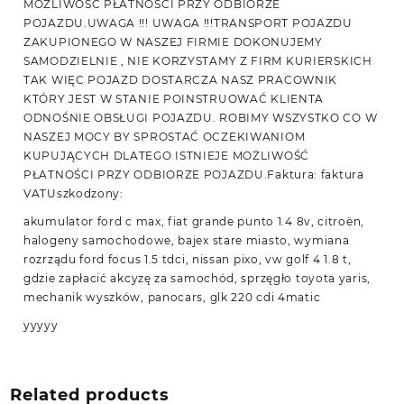
MOŻLIWOŚĆ PŁATNOŚCI PRZY ODBIORZE
POJAZDU.UWAGA !!! UWAGA !!!TRANSPORT POJAZDU
ZAKUPIONEGO W NASZEJ FIRMIE DOKONUJEMY
SAMODZIELNIE , NIE KORZYSTAMY Z FIRM KURIERSKICH
TAK WIĘC POJAZD DOSTARCZA NASZ PRACOWNIK
KTÓRY JEST W STANIE POINSTRUOWAĆ KLIENTA
ODNOŚNIE OBSŁUGI POJAZDU. ROBIMY WSZYSTKO CO W
NASZEJ MOCY BY SPROSTAĆ OCZEKIWANIOM
KUPUJĄCYCH DLATEGO ISTNIEJE MOŻLIWOŚĆ
PŁATNOŚCI PRZY ODBIORZE POJAZDU.Faktura: faktura
VATUszkodzony:
akumulator ford c max, fiat grande punto 1.4 8v, citroën,
halogeny samochodowe, bajex stare miasto, wymiana
rozrządu ford focus 1.5 tdci, nissan pixo, vw golf 4 1.8 t,
gdzie zapłacić akcyzę za samochód, sprzęgło toyota yaris,
mechanik wyszków, panocars, glk 220 cdi 4matic
yyyyy
Related products