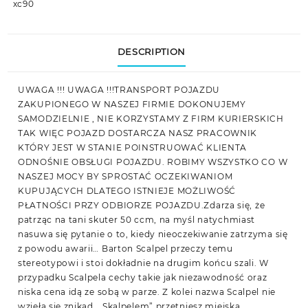
xc90
DESCRIPTION
UWAGA !!! UWAGA !!!TRANSPORT POJAZDU
ZAKUPIONEGO W NASZEJ FIRMIE DOKONUJEMY
SAMODZIELNIE , NIE KORZYSTAMY Z FIRM KURIERSKICH
TAK WIĘC POJAZD DOSTARCZA NASZ PRACOWNIK
KTÓRY JEST W STANIE POINSTRUOWAĆ KLIENTA
ODNOŚNIE OBSŁUGI POJAZDU. ROBIMY WSZYSTKO CO W
NASZEJ MOCY BY SPROSTAĆ OCZEKIWANIOM
KUPUJĄCYCH DLATEGO ISTNIEJE MOŻLIWOŚĆ
PŁATNOŚCI PRZY ODBIORZE POJAZDU.Zdarza się, że
patrząc na tani skuter 50 ccm, na myśl natychmiast
nasuwa się pytanie o to, kiedy nieoczekiwanie zatrzyma się
z powodu awarii… Barton Scalpel przeczy temu
stereotypowi i stoi dokładnie na drugim końcu szali. W
przypadku Scalpela cechy takie jak niezawodność oraz
niska cena idą ze sobą w parze. Z kolei nazwa Scalpel nie
wzięła się znikąd. „Skalpelem” przetniesz miejską