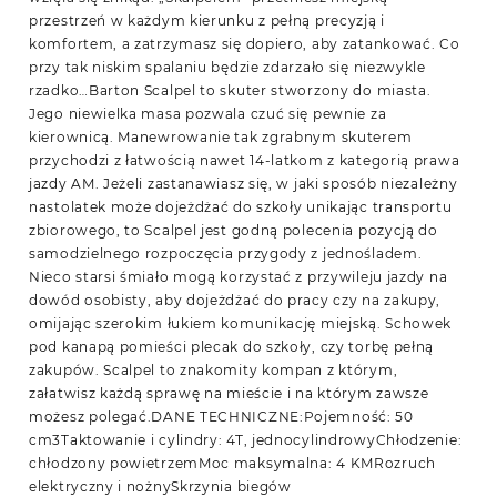
przestrzeń w każdym kierunku z pełną precyzją i
komfortem, a zatrzymasz się dopiero, aby zatankować. Co
przy tak niskim spalaniu będzie zdarzało się niezwykle
rzadko…Barton Scalpel to skuter stworzony do miasta.
Jego niewielka masa pozwala czuć się pewnie za
kierownicą. Manewrowanie tak zgrabnym skuterem
przychodzi z łatwością nawet 14-latkom z kategorią prawa
jazdy AM. Jeżeli zastanawiasz się, w jaki sposób niezależny
nastolatek może dojeżdżać do szkoły unikając transportu
zbiorowego, to Scalpel jest godną polecenia pozycją do
samodzielnego rozpoczęcia przygody z jednośladem.
Nieco starsi śmiało mogą korzystać z przywileju jazdy na
dowód osobisty, aby dojeżdżać do pracy czy na zakupy,
omijając szerokim łukiem komunikację miejską. Schowek
pod kanapą pomieści plecak do szkoły, czy torbę pełną
zakupów. Scalpel to znakomity kompan z którym,
załatwisz każdą sprawę na mieście i na którym zawsze
możesz polegać.DANE TECHNICZNE:Pojemność: 50
cm3Taktowanie i cylindry: 4T, jednocylindrowyChłodzenie:
chłodzony powietrzemMoc maksymalna: 4 KMRozruch
elektryczny i nożnySkrzynia biegów