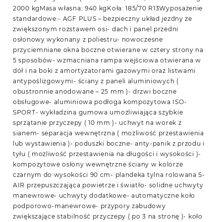
2000 kgMasa własna: 940 kgKoła: 185/70 R13Wyposażenie
standardowe:- AGF PLUS – bezpieczny układ jezdny ze
zwiększonym rozstawem osi- dach i panel przedni
osłonowy wykonany z poliestru- nowoczesne
przyciemniane okna boczne otwierane w cztery strony na
5 sposobów- wzmacniana rampa wejściowa otwierana w
dół i na boki z amortyzatorami gazowymi oraz listwami
antypoślizgowymi- ściany z paneli aluminiowych (
obustronnie anodowane – 25 mm )- drzwi boczne
obsługowe- aluminiowa podłoga kompozytowa ISO-
SPORT- wykładzina gumowa umożliwiająca szybkie
sprzątanie przyczepy ( 10 mm )- uchwyt na worek z
sianem- separacja wewnętrzna ( możliwość przestawienia
lub wystawienia )- poduszki boczne- anty-panik z przodu i
tyłu ( możliwość przestawienia na długości i wysokości )-
kompozytowe osłony wewnętrzne ściany w kolorze
czarnym do wysokości 90 cm- plandeka tylna rolowana S-
AIR przepuszczająca powietrze i światło- solidne uchwyty
manewrowe- uchwyty dodatkowe- automatyczne koło
podporowo-manewrowe- przypory zabudowy
zwiększające stabilność przyczepy ( po 3 na stronę )- koło