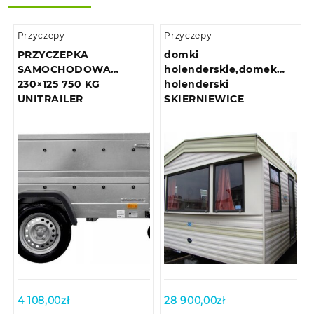
Przyczepy
Przyczepy
PRZYCZEPKA
domki
SAMOCHODOWA
holenderskie,domek
230×125 750 KG
holenderski
UNITRAILER
SKIERNIEWICE
4 108,00
zł
28 900,00
zł