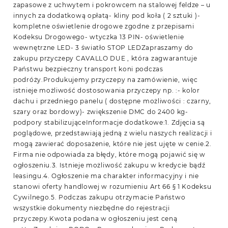
zapasowe z uchwytem i pokrowcem na stalowej feldze – u
innych za dodatkową opłatą- kliny pod koła ( 2 sztuki )-
kompletne oświetlenie drogowe zgodne z przepisami
Kodeksu Drogowego- wtyczka 13 PIN- oświetlenie
wewnętrzne LED- 3 światło STOP LEDZapraszamy do
zakupu przyczepy CAVALLO DUE , która zagwarantuje
Państwu bezpieczny transport koni podczas
podróży.Produkujemy przyczepy na zamówienie, więc
istnieje możliwość dostosowania przyczepy np. :- kolor
dachu i przedniego panelu ( dostępne możliwości : czarny,
szary oraz bordowy)- zwiększenie DMC do 2400 kg-
podpory stabilizująceInformacje dodatkowe:1. Zdjęcia są
poglądowe, przedstawiają jedną z wielu naszych realizacji i
mogą zawierać doposażenie, które nie jest ujęte w cenie.2.
Firma nie odpowiada za błędy, które mogą pojawić się w
ogłoszeniu.3. Istnieje możliwość zakupu w kredycie bądź
leasingu.4. Ogłoszenie ma charakter informacyjny i nie
stanowi oferty handlowej w rozumieniu Art 66 § 1 Kodeksu
Cywilnego.5. Podczas zakupu otrzymacie Państwo
wszystkie dokumenty niezbędne do rejestracji
przyczepy.Kwota podana w ogłoszeniu jest ceną