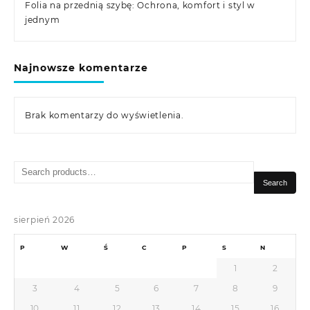
Folia na przednią szybę: Ochrona, komfort i styl w
jednym
Najnowsze komentarze
Brak komentarzy do wyświetlenia.
Search
for:
Search
sierpień 2026
P
W
Ś
C
P
S
N
1
2
3
4
5
6
7
8
9
10
11
12
13
14
15
16