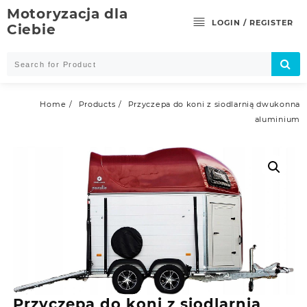
Skip
Motoryzacja dla
to
LOGIN / REGISTER
Ciebie
content
Home
Products
Przyczepa do koni z siodlarnią dwukonna
aluminium
Przyczepa do koni z siodlarnią