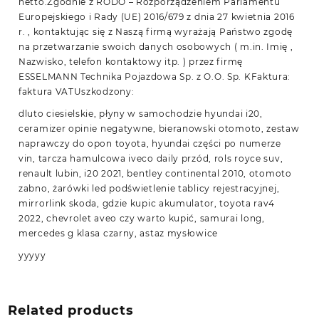
netto.Zgodnie z RODO – Rozporządzeniem Parlamentu
Europejskiego i Rady (UE) 2016/679 z dnia 27 kwietnia 2016
r. , kontaktując się z Naszą firmą wyrażają Państwo zgodę
na przetwarzanie swoich danych osobowych ( m.in. Imię ,
Nazwisko, telefon kontaktowy itp. ) przez firmę
ESSELMANN Technika Pojazdowa Sp. z O.O. Sp. KFaktura:
faktura VATUszkodzony:
dluto ciesielskie, płyny w samochodzie hyundai i20,
ceramizer opinie negatywne, bieranowski otomoto, zestaw
naprawczy do opon toyota, hyundai części po numerze
vin, tarcza hamulcowa iveco daily przód, rols royce suv,
renault lubin, i20 2021, bentley continental 2010, otomoto
zabno, żarówki led podświetlenie tablicy rejestracyjnej,
mirrorlink skoda, gdzie kupic akumulator, toyota rav4
2022, chevrolet aveo czy warto kupić, samurai long,
mercedes g klasa czarny, astaz mysłowice
yyyyy
Related products