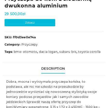
dwukonna aluminium
29 500,00
zł
Zobacz
SKU:
ff0d3ee0e74a
Category:
Przyczepy
Tags:
bmw otomoto
,
dacia logan
,
subaru brz
,
toyota corolla
DESCRIPTION
Dobra, mocna i wytrzymała przyczepa końska, to
podstawa, ale nic nie szkodzi na przeszkodzie by
jednocześnie wyróżniać się nowoczesną stylistyką swoje
koniary podczas przejazdów jak i samych zawodów
jeździeckich.Sprawdź naszą ofertę przyczep do
koniWymiary wewnętrzne: 3,15 x 1,72 x 2,45DMC : 1500 kg –