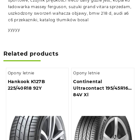
sportowe, czujnik prędkości iveco daily gdzie jest, koparko
ładowarka massey ferguson, suzuki grand vitara sprzedam,
uszkodzony sworzeń wahacza objawy, bmw 218 d, audi a6
c6 przekazniki, katalog tłumików bosal
yyyyy
Related products
Opony letnie
Opony letnie
Hankook K127B
Continental
225/40R18 92Y
Ultracontact 195/45R16
84V Xl