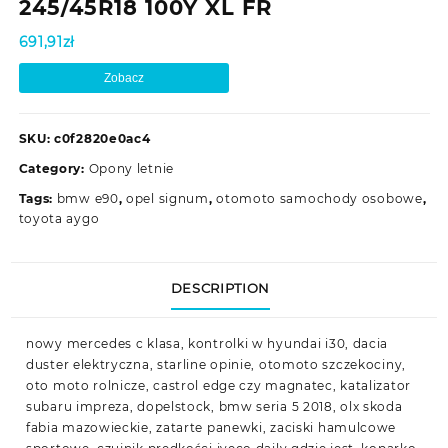
245/45R18 100Y XL FR
691,91
zł
Zobacz
SKU:
c0f2820e0ac4
Category:
Opony letnie
Tags:
bmw e90
,
opel signum
,
otomoto samochody osobowe
,
toyota aygo
DESCRIPTION
nowy mercedes c klasa, kontrolki w hyundai i30, dacia
duster elektryczna, starline opinie, otomoto szczekociny,
oto moto rolnicze, castrol edge czy magnatec, katalizator
subaru impreza, dopelstock, bmw seria 5 2018, olx skoda
fabia mazowieckie, zatarte panewki, zaciski hamulcowe