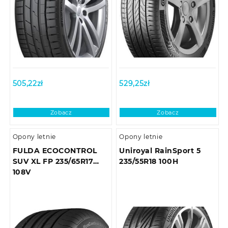
505,22
zł
529,25
zł
Zobacz
Zobacz
Opony letnie
Opony letnie
FULDA ECOCONTROL
Uniroyal RainSport 5
SUV XL FP 235/65R17
235/55R18 100H
108V