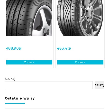
488,90
zł
463,41
zł
Zobacz
Zobacz
Szukaj
Szukaj
Ostatnie wpisy