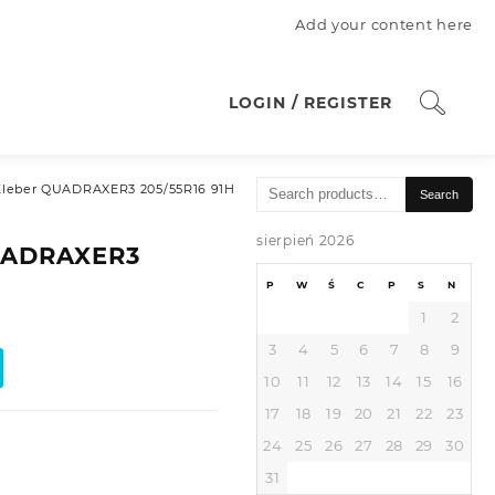
Add your content here
LOGIN / REGISTER
Search
leber QUADRAXER3 205/55R16 91H
Search
for:
sierpień 2026
UADRAXER3
P
W
Ś
C
P
S
N
1
2
3
4
5
6
7
8
9
10
11
12
13
14
15
16
17
18
19
20
21
22
23
24
25
26
27
28
29
30
31