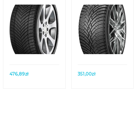
Quick view
Quick view
476,89
zł
351,00
zł