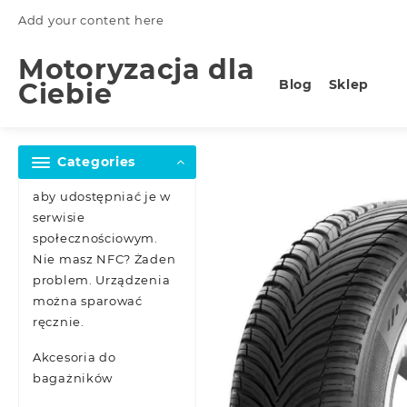
Skip
Add your content here
to
content
Motoryzacja dla
Blog
Sklep
Ciebie
Categories
aby udostępniać je w
serwisie
społecznościowym.
Nie masz NFC? Żaden
problem. Urządzenia
można sparować
ręcznie.
Akcesoria do
bagażników