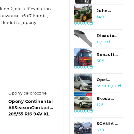
Cept Evo3
leon 2, olej elf evolution
W330
John
onownica, a6 c7 kombi,
275/30R20
Deere
149
l kadett a, opony
000,00
zł
97W Xl Fr
6830
Premium
Dlaauta
Lejek Do
11,99
zł
Paliwa
Diesel
Renault
Easy Fuel
D430
309
000,00
zł
24Mm
2020r
Ford
Kassbohrer
Da17654
Lohr
Opel
Autotransporter
Vivaro
55 900,00
zł
(nr.141)
Opony całoroczne
2.0 CDTI
Skoda
Opony Continental
Klimatyzacja
Kodiaq
126
AllSeasonContact
000,00
zł
Gwa...
2.0 TSI ,
205/55 R16 94V XL
Salon
Polska,
SCANIA P
Serwis
370 *
379