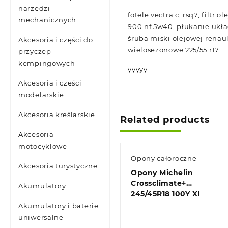
narzędzi
fotele vectra c, rsq7, filtr 
mechanicznych
900 nf 5w40, płukanie ukła
śruba miski olejowej renau
Akcesoria i części do
wielosezonowe 225/55 r17
przyczep
kempingowych
yyyyy
Akcesoria i części
modelarskie
Akcesoria kreślarskie
Related products
Akcesoria
motocyklowe
Opony całoroczne
Akcesoria turystyczne
Opony Michelin
Crossclimate+
Akumulatory
245/45R18 100Y Xl
Akumulatory i baterie
uniwersalne