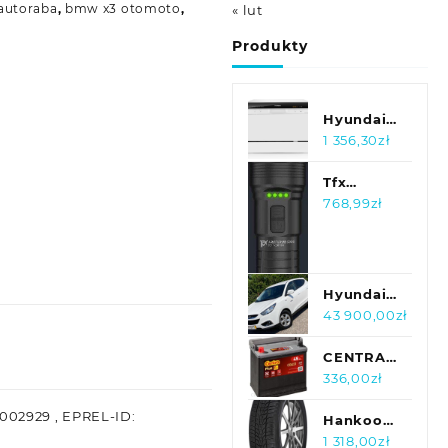
autoraba
,
bmw x3 otomoto
,
« lut
Produkty
Hyundai
Zmywarka
1 356,30
zł
kompaktowa
DTC657DW8F
Tfx
Arcturus
768,99
zł
5000
Hyundai
ix35
43 900,00
zł
bardzo
ladny,
CENTRA
import
Akumulator
336,00
zł
NIEMCY,
CB451
002929 , EPREL-ID:
po o...
Hankook
Winter I
1 318,00
zł