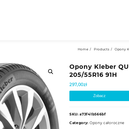
Home
Products
Opony K
Opony Kleber Q
205/55R16 91H
297,00
zł
Zobacz
SKU:
a73f41b566bf
Category:
Opony całoroczne