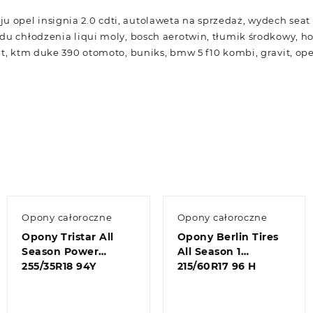
oleju opel insignia 2.0 cdti, autolaweta na sprzedaż, wydech seat 
du chłodzenia liqui moly, bosch aerotwin, tłumik środkowy, h
lt, ktm duke 390 otomoto, buniks, bmw 5 f10 kombi, gravit, ope
Opony całoroczne
Opony całoroczne
Opony Tristar All
Opony Berlin Tires
Season Power
All Season 1
255/35R18 94Y
215/60R17 96 H