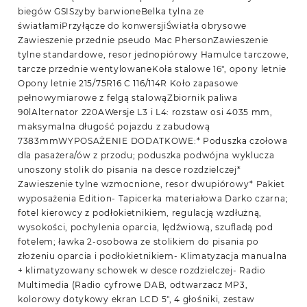
biegów GSISzyby barwioneBelka tylna ze
światłamiPrzyłącze do konwersjiŚwiatła obrysowe
Zawieszenie przednie pseudo Mac PhersonZawieszenie
tylne standardowe, resor jednopiórowy Hamulce tarczowe,
tarcze przednie wentylowaneKoła stalowe 16″, opony letnie
Opony letnie 215/75R16 C 116/114R Koło zapasowe
pełnowymiarowe z felgą stalowąZbiornik paliwa
90lAlternator 220AWersje L3 i L4: rozstaw osi 4035 mm,
maksymalna długość pojazdu z zabudową
7383mmWYPOSAŻENIE DODATKOWE:* Poduszka czołowa
dla pasażera/ów z przodu; poduszka podwójna wyklucza
unoszony stolik do pisania na desce rozdzielczej*
Zawieszenie tylne wzmocnione, resor dwupiórowy* Pakiet
wyposażenia Edition- Tapicerka materiałowa Darko czarna;
fotel kierowcy z podłokietnikiem, regulacją wzdłużną,
wysokości, pochylenia oparcia, lędźwiową, szufladą pod
fotelem; ławka 2-osobowa ze stolikiem do pisania po
złożeniu oparcia i podłokietnikiem- Klimatyzacja manualna
+ klimatyzowany schowek w desce rozdzielczej- Radio
Multimedia (Radio cyfrowe DAB, odtwarzacz MP3,
kolorowy dotykowy ekran LCD 5″, 4 głośniki, zestaw