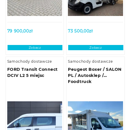
79 900,00
zł
73 500,00
zł
Zobacz
Zobacz
Samochody dostawcze
Samochody dostawcze
FORD Transit Connect
Peugeot Boxer / SALON
DCIV L2 5 miejsc
PL / Autosklep /
Foodtruck