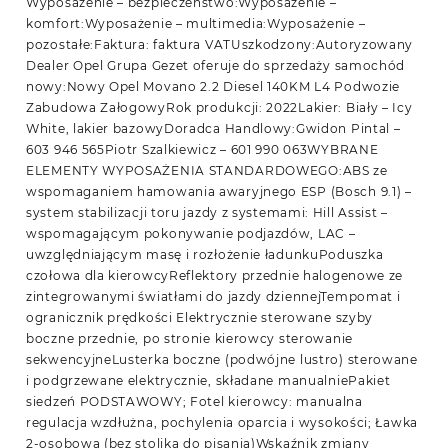
Wyposażenie – bezpieczeństwo:Wyposażenie –
komfort:Wyposażenie – multimedia:Wyposażenie –
pozostałe:Faktura: faktura VATUszkodzony:Autoryzowany
Dealer Opel Grupa Gezet oferuje do sprzedaży samochód
nowy:Nowy Opel Movano 2.2 Diesel 140KM L4 Podwozie
Zabudowa ZałogowyRok produkcji: 2022Lakier: Biały – Icy
White, lakier bazowyDoradca Handlowy:Gwidon Pintal –
603 946 565Piotr Szalkiewicz – 601 990 063WYBRANE
ELEMENTY WYPOSAŻENIA STANDARDOWEGO:ABS ze
wspomaganiem hamowania awaryjnego ESP (Bosch 9.1) –
system stabilizacji toru jazdy z systemami: Hill Assist –
wspomagającym pokonywanie podjazdów, LAC –
uwzględniającym masę i rozłożenie ładunkuPoduszka
czołowa dla kierowcyReflektory przednie halogenowe ze
zintegrowanymi światłami do jazdy dziennejTempomat i
ogranicznik prędkości Elektrycznie sterowane szyby
boczne przednie, po stronie kierowcy sterowanie
sekwencyjneLusterka boczne (podwójne lustro) sterowane
i podgrzewane elektrycznie, składane manualniePakiet
siedzeń PODSTAWOWY; Fotel kierowcy: manualna
regulacja wzdłużna, pochylenia oparcia i wysokości; Ławka
2-osobowa (bez stolika do pisania)Wskaźnik zmiany