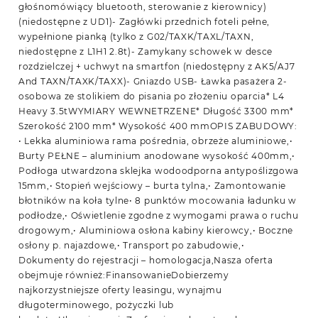
głośnomówiący bluetooth, sterowanie z kierownicy)
(niedostępne z UD1)- Zagłówki przednich foteli pełne,
wypełnione pianką (tylko z G02/TAXK/TAXL/TAXN,
niedostępne z L1H1 2.8t)- Zamykany schowek w desce
rozdzielczej + uchwyt na smartfon (niedostępny z AK5/AJ7
And TAXN/TAXK/TAXX)- Gniazdo USB- Ławka pasażera 2-
osobowa ze stolikiem do pisania po złożeniu oparcia* L4
Heavy 3.5tWYMIARY WEWNETRZENE* Długość 3300 mm*
Szerokość 2100 mm* Wysokość 400 mmOPIS ZABUDOWY:
• Lekka aluminiowa rama pośrednia, obrzeże aluminiowe,•
Burty PEŁNE – aluminium anodowane wysokość 400mm,•
Podłoga utwardzona sklejka wodoodporna antypoślizgowa
15mm,• Stopień wejściowy – burta tylna,• Zamontowanie
błotników na koła tylne• 8 punktów mocowania ładunku w
podłodze,• Oświetlenie zgodne z wymogami prawa o ruchu
drogowym,• Aluminiowa osłona kabiny kierowcy,• Boczne
osłony p. najazdowe,• Transport po zabudowie,•
Dokumenty do rejestracji – homologacja,Nasza oferta
obejmuje również:FinansowanieDobierzemy
najkorzystniejsze oferty leasingu, wynajmu
długoterminowego, pożyczki lub