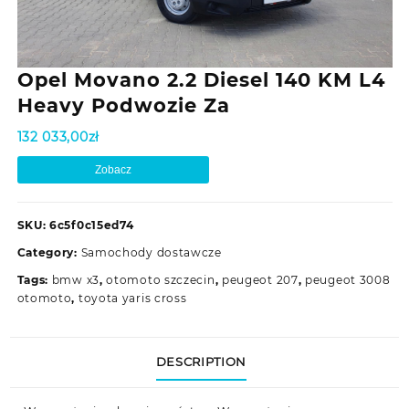
Opel Movano 2.2 Diesel 140 KM L4
Heavy Podwozie Za
132 033,00
zł
Zobacz
SKU:
6c5f0c15ed74
Category:
Samochody dostawcze
Tags:
bmw x3
,
otomoto szczecin
,
peugeot 207
,
peugeot 3008
otomoto
,
toyota yaris cross
DESCRIPTION