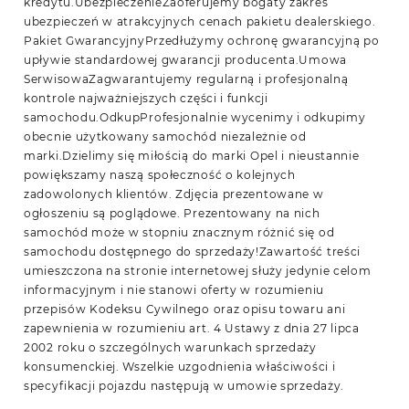
kredytu.UbezpieczenieZaoferujemy bogaty zakres
ubezpieczeń w atrakcyjnych cenach pakietu dealerskiego.
Pakiet GwarancyjnyPrzedłużymy ochronę gwarancyjną po
upływie standardowej gwarancji producenta.Umowa
SerwisowaZagwarantujemy regularną i profesjonalną
kontrole najważniejszych części i funkcji
samochodu.OdkupProfesjonalnie wycenimy i odkupimy
obecnie użytkowany samochód niezależnie od
marki.Dzielimy się miłością do marki Opel i nieustannie
powiększamy naszą społeczność o kolejnych
zadowolonych klientów. Zdjęcia prezentowane w
ogłoszeniu są poglądowe. Prezentowany na nich
samochód może w stopniu znacznym różnić się od
samochodu dostępnego do sprzedaży!Zawartość treści
umieszczona na stronie internetowej służy jedynie celom
informacyjnym i nie stanowi oferty w rozumieniu
przepisów Kodeksu Cywilnego oraz opisu towaru ani
zapewnienia w rozumieniu art. 4 Ustawy z dnia 27 lipca
2002 roku o szczególnych warunkach sprzedaży
konsumenckiej. Wszelkie uzgodnienia właściwości i
specyfikacji pojazdu następują w umowie sprzedaży.