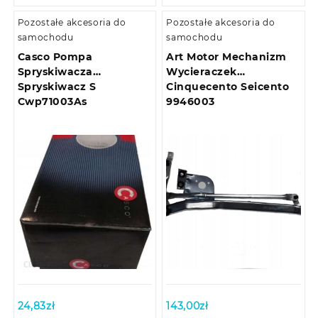
Pozostałe akcesoria do
Pozostałe akcesoria do
samochodu
samochodu
Casco Pompa
Art Motor Mechanizm
Spryskiwacza
Wycieraczek
Spryskiwacz S
Cinquecento Seicento
Cwp71003As
9946003
24,83
zł
143,00
zł