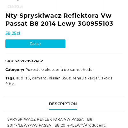
Nty Spryskiwacz Reflektora Vw
Passat B8 2014 Lewy 3G0955103
58,25
zł
Zobacz
SKU:
7e39795a2462
Category:
Pozostałe akcesoria do samochodu
Tags:
audi a3
,
camaro
,
nissan 350z
,
renault kadjar
,
skoda
fabia
DESCRIPTION
SPRYSKIWACZ REFLEKTORA VW PASSAT B8
2014-/LEWY/VW PASSAT B8 2014-/LEWY/Producent: