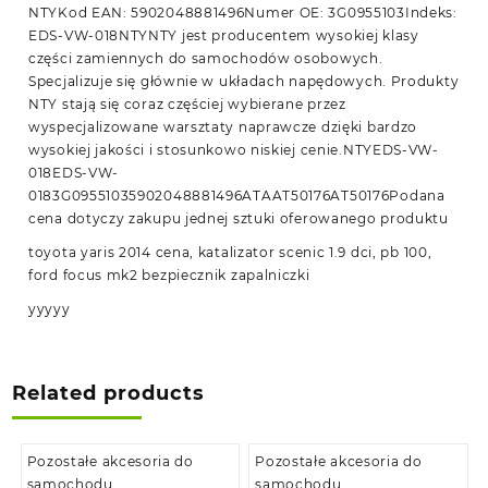
NTYKod EAN: 5902048881496Numer OE: 3G0955103Indeks:
EDS-VW-018NTYNTY jest producentem wysokiej klasy
części zamiennych do samochodów osobowych.
Specjalizuje się głównie w układach napędowych. Produkty
NTY stają się coraz częściej wybierane przez
wyspecjalizowane warsztaty naprawcze dzięki bardzo
wysokiej jakości i stosunkowo niskiej cenie.NTYEDS-VW-
018EDS-VW-
0183G09551035902048881496ATAAT50176AT50176Podana
cena dotyczy zakupu jednej sztuki oferowanego produktu
toyota yaris 2014 cena, katalizator scenic 1.9 dci, pb 100,
ford focus mk2 bezpiecznik zapalniczki
yyyyy
Related products
Pozostałe akcesoria do
Pozostałe akcesoria do
samochodu
samochodu