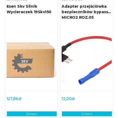
Esen Skv Silnik
Adapter przejściówka
Wycieraczek 19Skv150
bezpieczników bypass
MICRO2 ROZ.05
127,86
zł
12,00
zł
Zobacz
Zobacz