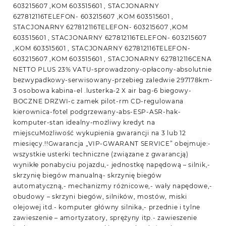
603215607 ,KOM 603515601 , STACJONARNY
627812116TELEFON- 603215607 ,KOM 603515601 ,
STACJONARNY 627812116TELEFON- 603215607 ,KOM
603515601 , STACJONARNY 627812116TELEFON- 603215607
,KOM 603515601 , STACJONARNY 627812116TELEFON-
603215607 ,KOM 603515601 , STACJONARNY 627812116CENA
NETTO PLUS 23% VATU-sprowadzony-opłacony-absolutnie
bezwypadkowy-serwisowany-przebieg zaledwie 297178km-
3 osobowa kabina-el .lusterka-2 X air bag-6 biegowy-
BOCZNE DRZWI-c zamek pilot-rm CD-regulowana
kierownica-fotel podgrzewany-abs-ESP-ASR-hak-
komputer-stan idealny-możliwy kredyt na
miejscuMożliwość wykupienia gwarancji na 3 lub 12
miesięcy.!!Gwarancja „VIP-GWARANT SERVICE” obejmuje:-
wszystkie usterki techniczne (związane z gwarancją)
wynikłe ponabyciu pojazdu,- jednostkę napędową – silnik,-
skrzynię biegów manualną- skrzynię biegów
automatyczną,- mechanizmy różnicowe,- wały napędowe,-
obudowy – skrzyni biegów, silników, mostów, miski
olejowej itd.- komputer główny silnika,- przednie i tylne
zawieszenie – amortyzatory, sprężyny itp.- zawieszenie