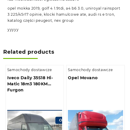
opel mokka 2019, golf 4 1.9tdi, a4 b6 3.0, uniroyal rainsport
3 225/45r17 opinie, klocki hamulcowe ate, audi rs e tron,
katalog części peugeot, nex group
yyyyy
Related products
Samochody dostawcze
Samochody dostawcze
Iveco Daily 35S18 Hi-
Opel Movano
Matic 18m3 180KM
Furgon