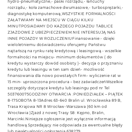
hydro-pneumatyczne,- paski rozrządu,- łańcuchy
rozrządu,- koła zamachowe dwumasowe,- turbosprężarki,-
diagnostykę komputerową,WSZYSTKIE FORMALNOŚCI
ZAŁATWIAMY NA MIEJSCU W CIĄGU KILKU
MINUTPOSIADAMY DO KAŻDEGO POJAZDU TABLICE
ZJAZDOWE Z UBEZPIECZENIEM.NIE INTERESUJĄ NAS
INNE POJAZDY W ROZLICZENIUFinansowanie:- dzięki
wieloletniemu doświadczeniu oferujemy Państwu
najtańszą na rynku ratę kredytową i leasingową.- wszelkie
formalności na miejscu- minimum dokumentów ( do
kredytu wystarczy dowód osobisty )- decyzja o przyznaniu
kredytu lub leasingu w ten sam dzień- możliwość
finansowania dla nowo powstałych firm- wyliczenie rat w
15 min- uproszczona procedura – bez zaświadczeńWszelkie
szczegóły dotyczące kredytu lub leasingu pod nr Tel
503760075GODZINY OTWARCIA :PONIEDZIAŁEK – PIĄTEK
8-17SOBOTA 8-13Adres:63-640 Bralin ul. Wrocławska 89 B,
Trasa Krajowa NR 8 Wrocław-Warszawa (60 km od
Wrocławia )Zjazd z nowej Trasy S8: Kępno, Bralin,
Marcinki.Niniejsze ogłoszenie jest wyłącznie informacją
handlową.Sprzedający nie odpowiada za ewentualne błędy
lub nieaktualności ogłoszenia.638279