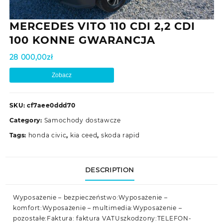
MERCEDES VITO 110 CDI 2,2 CDI
100 KONNE GWARANCJA
28 000,00
zł
Zobacz
SKU:
cf7aee0ddd70
Category:
Samochody dostawcze
Tags:
honda civic
,
kia ceed
,
skoda rapid
DESCRIPTION
Wyposażenie – bezpieczeństwo:Wyposażenie –
komfort:Wyposażenie – multimedia:Wyposażenie –
pozostałe:Faktura: faktura VATUszkodzony:TELEFON-