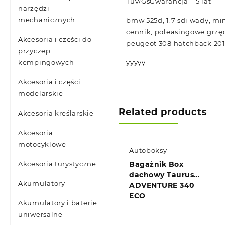
Tuv/GsGwarancja – 5 lat
narzędzi
mechanicznych
bmw 525d, 1.7 sdi wady, mi
cennik, poleasingowe grzęd
Akcesoria i części do
peugeot 308 hatchback 20
przyczep
kempingowych
yyyyy
Akcesoria i części
modelarskie
Related products
Akcesoria kreślarskie
Akcesoria
motocyklowe
Autoboksy
Akcesoria turystyczne
Bagażnik Box
dachowy Taurus
Akumulatory
ADVENTURE 340
ECO
Akumulatory i baterie
uniwersalne