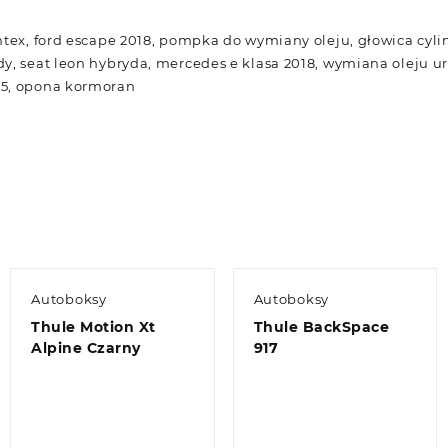
ntex, ford escape 2018, pompka do wymiany oleju, głowica cylin
y, seat leon hybryda, mercedes e klasa 2018, wymiana oleju u
15, opona kormoran
Autoboksy
Autoboksy
Thule Motion Xt
Thule BackSpace
Alpine Czarny
917