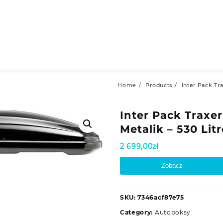
Home
Products
Inter Pack Tr
Inter Pack Traxer
Metalik – 530 Lit
2 699,00
zł
Zobacz
SKU:
7346acf87e75
Category:
Autoboksy