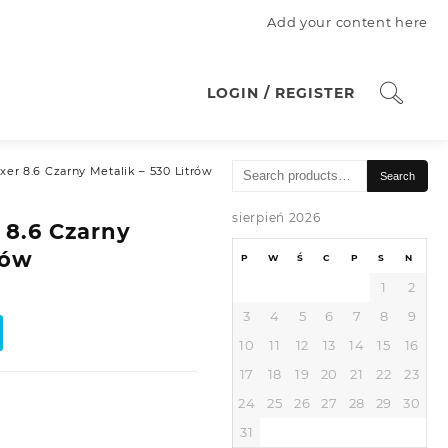
Add your content here
LOGIN / REGISTER
Search
axer 8.6 Czarny Metalik – 530 Litrów
Search
for:
sierpień 2026
 8.6 Czarny
rów
P
W
Ś
C
P
S
N
1
2
3
4
5
6
7
8
9
10
11
12
13
14
15
16
17
18
19
20
21
22
23
24
25
26
27
28
29
30
31