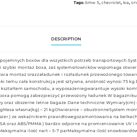
Tags:
bmw 5
,
chevrolet
,
kia
,
от
DESCRIPTION
ina pojemnych boxów dla wszystkich potrzeb transportowych.S
 i szybki montaż boxa, zaś systemsiłowników wspomaga otwier
twia montaż orazzaładunek i rozładunek przewożonego towar
ięki temu cała konstrukcja jest sztywna, anośność wynosi 75 kg
 kształtem samochodu, a wyposażeniegwarantuje wysoki komf
 boxa pomogą zabezpieczyć przewożony ładunek.W bagażnik
y oraz obszerne letnie bagaże.Dane techniczne:Wymiary(cm) 
kgMasa własna(kg) – 21 kgOtwieranie – obustronneSystem mont
szer.) ze wskaźnikiem prawidłowegozamontowania na belkachZ
ASA oraz ABS/PMMA ) bardzo odporne na promieniowanie UV i 
aksymalna ilość nart – 5-7 parMaksymalna ilość snowboardów 