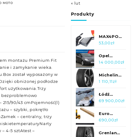
о мото
« lut
Produkty
MAX4POWER
ŁADOWARKA
53,00
zł
SAMOCHODOW
12V DO
Opel
ystem montażu Premium Fit
ACER
Zafira 1.9
14 000,00
zł
anie i zamykanie wieka.
ASPIRE
CDTI ,
u.Box został wyposażony w
V5-132P
Salon
Michelin
.Dzięki obniżonej podłodze
Polska, 7
Ps5
1 110,11
zł
miejsc
265/35R18
ort użytkowania.Trzy
97Y
Łódź
u bezproblemowo
elektryczna
69 900,00
zł
– 215/90/43 cmPojemność(l)
G&J Boats
ażu – szybki, pokrętło
Open 530
Euro
amek – centralny, trzy
Electric
Driveshafts
690,00
zł
niskietemperaturyNarty
Wał
– 4-5 sztAtest –
Napędowy
Grenlander