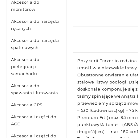
Akcesoria do
monitorów
Akcesoria do narzędzi
ręcznych
Akcesoria do narzędzi
spalinowych
Akcesoria do
Boxy serii Traxer to rodz
pielęgnacji
umożliwia niezwykle łatwy
samochodu
Obustronne otwieranie uła
stalowe listwy podłogi. Dz
Akcesoria do
doskonale komponuje się z
spawania i lutowania
taśmy spinające wewnątrz
przewieziemy sprzęt zimow
Akcesoria GPS
– 530 lŁadowność(kg) – 75 
Akcesoria i części do
Premium Fit ( max. 95 mm 
AGD
punktowyMateriał – (ABS /
długość(cm) – max. 180 cmM
Akcesoria i części do