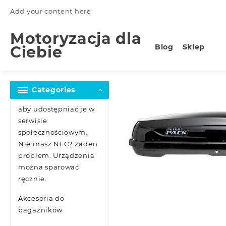
Skip
Add your content here
to
content
Motoryzacja dla
Blog
Sklep
Ciebie
Categories
aby udostępniać je w
serwisie
społecznościowym.
Nie masz NFC? Żaden
problem. Urządzenia
można sparować
ręcznie.
Akcesoria do
bagażników