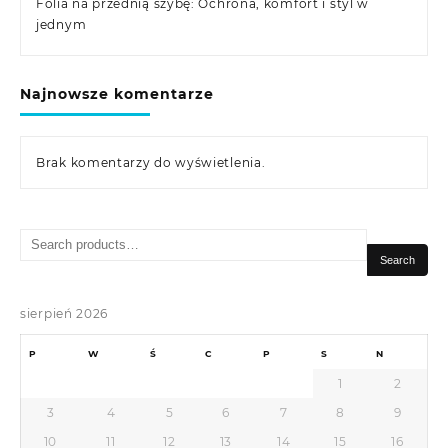
Folia na przednią szybę: Ochrona, komfort i styl w
jednym
Najnowsze komentarze
Brak komentarzy do wyświetlenia.
Search
for:
Search
sierpień 2026
P
W
Ś
C
P
S
N
1
2
3
4
5
6
7
8
9
10
11
12
13
14
15
16