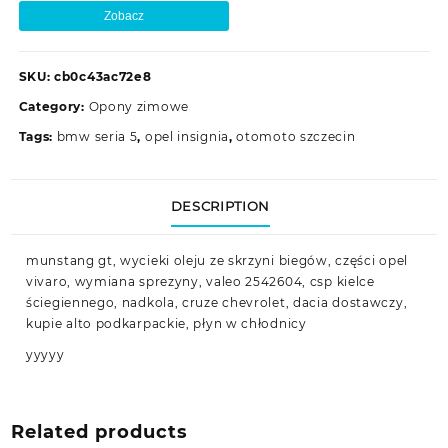
Zobacz
SKU:
cb0c43ac72e8
Category:
Opony zimowe
Tags:
bmw seria 5
,
opel insignia
,
otomoto szczecin
DESCRIPTION
munstang gt, wycieki oleju ze skrzyni biegów, części opel
vivaro, wymiana sprezyny, valeo 2542604, csp kielce
ściegiennego, nadkola, cruze chevrolet, dacia dostawczy,
kupie alto podkarpackie, płyn w chłodnicy
yyyyy
Related products