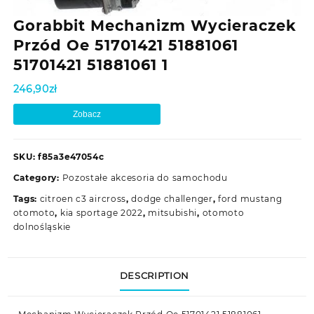
Gorabbit Mechanizm Wycieraczek
Przód Oe 51701421 51881061
51701421 51881061 1
246,90
zł
Zobacz
SKU:
f85a3e47054c
Category:
Pozostałe akcesoria do samochodu
Tags:
citroen c3 aircross
,
dodge challenger
,
ford mustang
otomoto
,
kia sportage 2022
,
mitsubishi
,
otomoto
dolnośląskie
DESCRIPTION