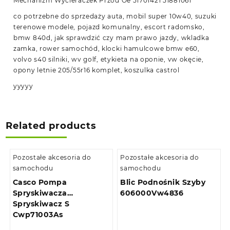
Mechanizm Wycieraczek Przód Oe 51701421 51881061
co potrzebne do sprzedaży auta, mobil super 10w40, suzuki
terenowe modele, pojazd komunalny, escort radomsko,
bmw 840d, jak sprawdzić czy mam prawo jazdy, wkladka
zamka, rower samochód, klocki hamulcowe bmw e60,
volvo s40 silniki, wv golf, etykieta na oponie, vw okęcie,
opony letnie 205/55r16 komplet, koszulka castrol
yyyyy
Related products
Pozostałe akcesoria do
Pozostałe akcesoria do
samochodu
samochodu
Casco Pompa
Blic Podnośnik Szyby
Spryskiwacza
606000Vw4836
Spryskiwacz S
Cwp71003As