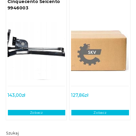
Cinquecento Seicento
9946003
143,00
zł
127,86
zł
Zobacz
Zobacz
Szukaj