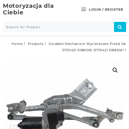
Skip
Motoryzacja dla
to
LOGIN / REGISTER
Ciebie
content
Home
Products
Gorabbit Mechanizm Wycieraczek Przód Oe
51701421 51881061 51701421 51881061 1