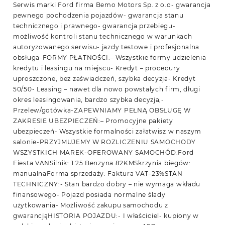
Serwis marki Ford firma Bemo Motors Sp. z o.o- gwarancja
pewnego pochodzenia pojazdów- gwarancja stanu
technicznego i prawnego- gwarancja przebiegu-
możliwość kontroli stanu technicznego w warunkach
autoryzowanego serwisu- jazdy testowe i profesjonalna
obsługa-FORMY PŁATNOŚCI:– Wszystkie formy udzielenia
kredytu i leasingu na miejscu- Kredyt – procedury
uproszczone, bez zaświadczeń, szybka decyzja- Kredyt
50/50- Leasing – nawet dla nowo powstałych firm, długi
okres leasingowania, bardzo szybka decyzja,-
Przelew/gotówka-ZAPEWNIAMY PEŁNĄ OBSŁUGĘ W
ZAKRESIE UBEZPIECZEŃ:– Promocyjne pakiety
ubezpieczeń- Wszystkie formalności załatwisz w naszym
salonie-PRZYJMUJEMY W ROZLICZENIU SAMOCHODY
WSZYSTKICH MAREK-OFEROWANY SAMOCHÓD:Ford
Fiesta VANSilnik: 1.25 Benzyna 82KMSkrzynia biegów:
manualnaForma sprzedaży: Faktura VAT-23%STAN
TECHNICZNY:- Stan bardzo dobry – nie wymaga wkładu
finansowego- Pojazd posiada normalne ślady
użytkowania- Możliwość zakupu samochodu z
gwarancjąHISTORIA POJAZDU:- I właściciel- kupiony w