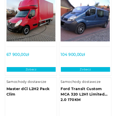
67 900,00
zł
104 900,00
zł
Zobacz
Zobacz
Samochody dostawcze
Samochody dostawcze
Master dCi L2H2 Pack
Ford Transit Custom
Clim
MCA 320 L2H1 Limited
2.0 170KM