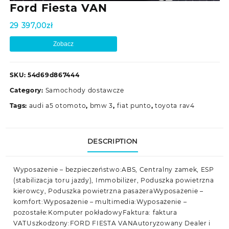
Ford Fiesta VAN
29 397,00
zł
Zobacz
SKU:
54d69d867444
Category:
Samochody dostawcze
Tags:
audi a5 otomoto
,
bmw 3
,
fiat punto
,
toyota rav4
DESCRIPTION
Wyposażenie – bezpieczeństwo:ABS, Centralny zamek, ESP
(stabilizacja toru jazdy), Immobilizer, Poduszka powietrzna
kierowcy, Poduszka powietrzna pasażeraWyposażenie –
komfort:Wyposażenie – multimedia:Wyposażenie –
pozostałe:Komputer pokładowyFaktura: faktura
VATUszkodzony:FORD FIESTA VANAutoryzowany Dealer i