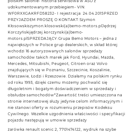
polskim salonie- historia serwisowa w ASO z
udokumentowanym przebiegiem- VIN:
WF0RXXGAKRFD58232- I rejestracja: 24.04.2015PRZED
PRZYJAZDEM PROSZĘ O KONTAKT:Szymon
Kłosowskiszymon.klosowski(a)bemo-motors.plJędrzej
Korczyńskijędrzej.korczynski(a)bemo-
motors.plSPRZEDAJĄCY:Grupa Bemo Motors – jedna z
największych w Polsce grup dealerskich, w skład której
wchodzi 16 autoryzowanych salonów sprzedaży
samochodów takich marek jak Ford, Hyundai, Mazda,
Mercedes, Mitsubishi, Peugeot, Citroen oraz Volvo
znajdujących się w Poznaniu, Szczecinie, Koszalinie,
Warszawie, Łodzi i Rzeszowie. Działamy na polskim rynku
od roku 1993, dzięki czemu możemy pochwalić się
długoletnim i bogatym doświadczeniem w sprzedaży i
obsłudze samochodów*Zawartość treści umieszczona na
stronie internetowej służy jedynie celom informacyjnym i
nie stanowi oferty w rozumieniu przepisów Kodeksu
Cywilnego. Wszelkie uzgodnienia właściwości i specyfikacji
pojazdu następują w umowie sprzedaży
żarówka renault scenic 2, 7701474122, wydruk na szybe