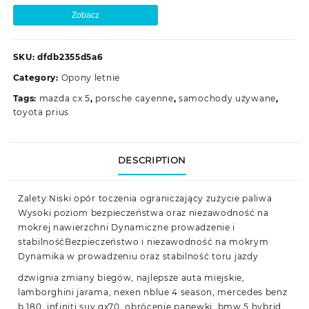
Zobacz
SKU:
dfdb2355d5a6
Category:
Opony letnie
Tags:
mazda cx 5
,
porsche cayenne
,
samochody używane
,
toyota prius
DESCRIPTION
Zalety:Niski opór toczenia ograniczający zużycie paliwa
Wysoki poziom bezpieczeństwa oraz niezawodność na
mokrej nawierzchni Dynamiczne prowadzenie i
stabilnośćBezpieczeństwo i niezawodność na mokrym
Dynamika w prowadzeniu oraz stabilność toru jazdy
dzwignia zmiany biegów, najlepsze auta miejskie,
lamborghini jarama, nexen nblue 4 season, mercedes benz
b 180, infiniti suv qx70, obrócenie panewki, bmw 5 hybrid,