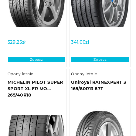
529,25
zł
341,00
zł
Zobacz
Zobacz
Opony letnie
Opony letnie
MICHELIN PILOT SUPER
Uniroyal RAINEXPERT 3
SPORT XL FR MO
165/80R13 87T
265/40R18