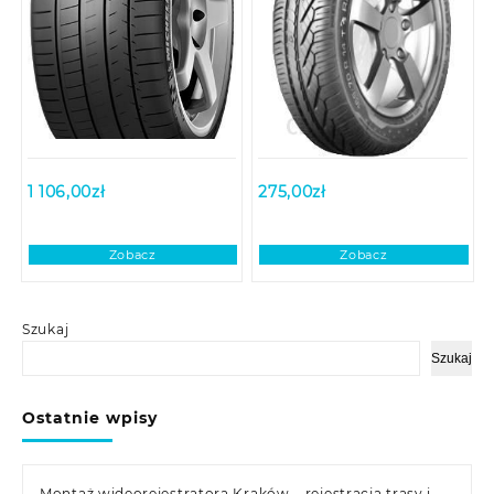
1 106,00
zł
275,00
zł
Zobacz
Zobacz
Szukaj
Szukaj
Ostatnie wpisy
Montaż wideorejestratora Kraków – rejestracja trasy i