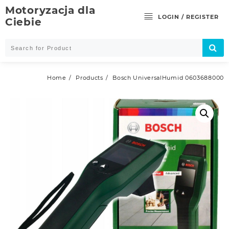
Skip
Motoryzacja dla
to
LOGIN / REGISTER
Ciebie
content
Home
Products
Bosch UniversalHumid 0603688000