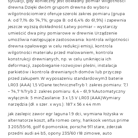
sytuacji, gdy konieczny jest dokładny pomiar wilgotności
drewna.Dzięki dwóm grupom drewna do wyboru
wilgotnościomierz oferuje szeroki zakres pomiaru (grupa
A: od 7,1% do 74,7%; grupa B: od 6,4% do 61,9%) i zapewnia
jeszcze wyższą dokładność.Łatwy pomiar – wystarczy
umieścić dwa piny pomiarowe w drewnie.Urządzenie
umożliwia następujące zastosowania: kontrola wilgotności
drewna opałowego w celu redukcji emisji, kontrola
wilgotności materiału przed malowaniem, kontrola
konstrukcji drewnianych, np. w celu uniknięcia ich
deformacji, zapobieganie rozwojowi pleśni, instalacja
parkietów i kontrola drewnianych domów lub przyczep
przed zakupem.W wyposażeniu standardowym3 baterie
LR03 (AAA) 1,5 VDane techniczneTryb 1: zakres pomiaru: 7,1
– 74,7 %Tryb 2: zakres pomiaru: 6,4 – 61,9 %Automatyczny
wyłącznik: 5 minZasilanie: 3 x 1,5 V LR03 (AAA)Wymiary
narzędzia (dł. x szer. x wys.): 187 x 56 x 44 mm
jak zaslepic zawor egr laguna 1.9 dci, wymiana łożyska w
alternatorze koszt, alfa romeo ceny, hankook ventus prime
3 205/55r16, golf 6 pomorskie, porsche 911 stare, zderzak
przedni audi a4 b5, opony 235/60 r18 zimowe, auto