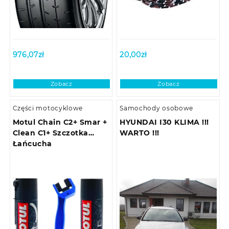
976,07
zł
20,00
zł
Zobacz
Zobacz
Części motocyklowe
Samochody osobowe
Motul Chain C2+ Smar +
HYUNDAI I30 KLIMA !!!
Clean C1+ Szczotka
WARTO !!!
Łańcucha