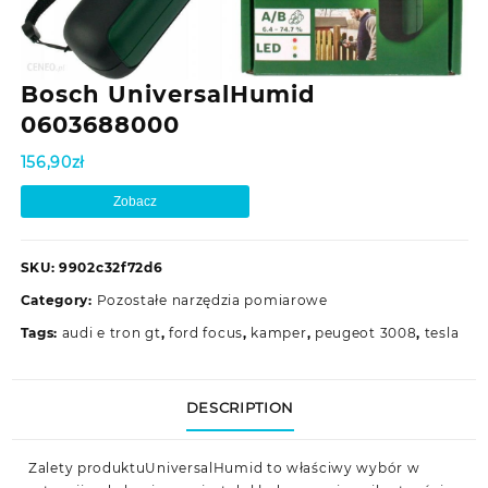
Bosch UniversalHumid
0603688000
156,90
zł
Zobacz
SKU:
9902c32f72d6
Category:
Pozostałe narzędzia pomiarowe
Tags:
audi e tron gt
,
ford focus
,
kamper
,
peugeot 3008
,
tesla
DESCRIPTION
Zalety produktuUniversalHumid to właściwy wybór w