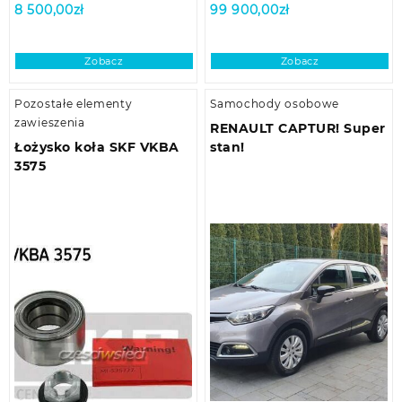
8 500,00
zł
99 900,00
zł
Zobacz
Zobacz
Pozostałe elementy
Samochody osobowe
zawieszenia
RENAULT CAPTUR! Super
Łożysko koła SKF VKBA
stan!
3575