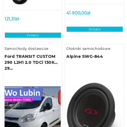
41 900,00
zł
121,31
zł
Zobacz
Zobacz
Samochody dostawcze
Głośniki samochodowe
Ford TRANSIT CUSTOM
Alpine SWG-844
290 L2H1 2.0 TDCi 130KM
29…