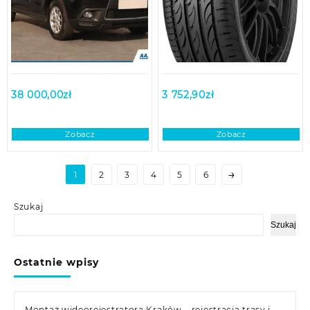
38 000,00
zł
3 752,90
zł
Zobacz
Zobacz
→
1
2
3
4
5
6
Szukaj
Szukaj
Ostatnie wpisy
Montaż wideorejestratora Kraków – rejestracja trasy i