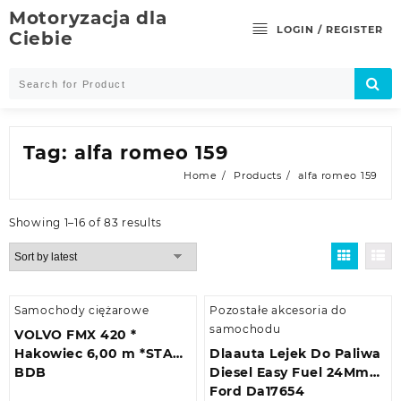
Skip
Motoryzacja dla
to
LOGIN / REGISTER
Ciebie
content
Tag:
alfa romeo 159
Home
Products
alfa romeo 159
Showing 1–16 of 83 results
Samochody ciężarowe
Pozostałe akcesoria do
samochodu
VOLVO FMX 420 *
Hakowiec 6,00 m *STAN
Dlaauta Lejek Do Paliwa
BDB
Diesel Easy Fuel 24Mm
Ford Da17654