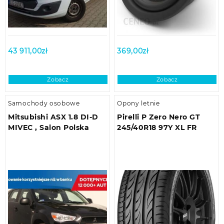
43 911,00
zł
369,00
zł
Zobacz
Zobacz
Samochody osobowe
Opony letnie
Mitsubishi ASX 1.8 DI-D
Pirelli P Zero Nero GT
MIVEC , Salon Polska
245/40R18 97Y XL FR