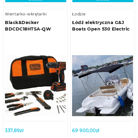
Wiertarko-wkrętarki
Łodzie
Black&Decker
Łódź elektryczna G&J
BDCDC18HTSA-QW
Boats Open 530 Electric
337,89
zł
69 900,00
zł