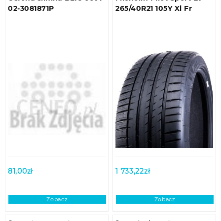
02-3081871P
265/40R21 105Y Xl Fr
81,00
zł
1 733,22
zł
Zobacz
Zobacz