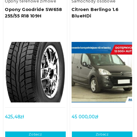
Opony terenowe zimowe
Samochody osobowe
Opony Goodride SW658
Citroen Berlingo 1.6
255/55 R18 109H
BlueHDi
425,48
zł
45 000,00
zł
Zobacz
Zobacz