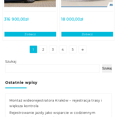
316 900,00
zł
18 000,00
zł
Zobacz
Zobacz
→
1
2
3
4
5
Szukaj
Szukaj
Ostatnie wpisy
Montaż wideorejestratora Kraków – rejestracja trasy i
większa kontrola
Rejestrowanie jazdy jako wsparcie w codziennym