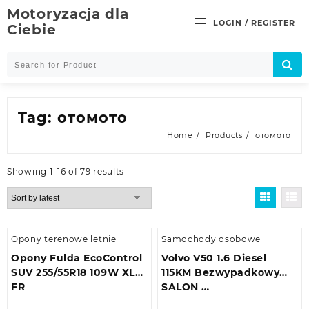
Skip
Motoryzacja dla
to
LOGIN / REGISTER
Ciebie
content
Tag:
отомото
Home
Products
отомото
Showing 1–16 of 79 results
Opony terenowe letnie
Samochody osobowe
Opony Fulda EcoControl
Volvo V50 1.6 Diesel
SUV 255/55R18 109W XL
115KM Bezwypadkowy
FR
SALON …