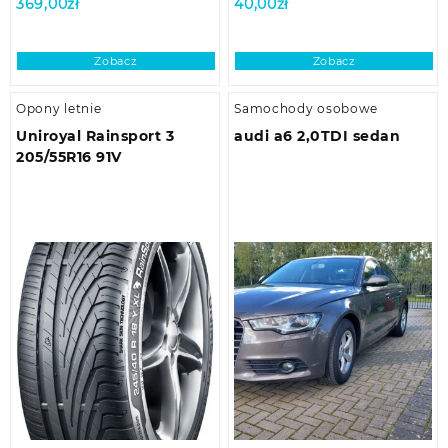
369,00
zł
40,00
zł
Zobacz
Zobacz
Opony letnie
Samochody osobowe
Uniroyal Rainsport 3
audi a6 2,0TDI sedan
205/55R16 91V