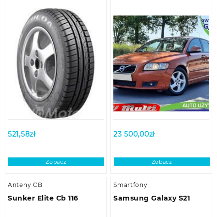
521,58
zł
23 500,00
zł
Zobacz
Zobacz
Anteny CB
Smartfony
Sunker Elite Cb 116
Samsung Galaxy S21