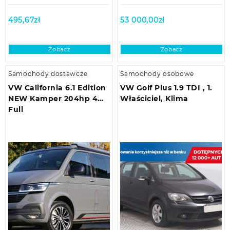
495,67
zł
53 000,00
zł
Zobacz
Zobacz
Samochody dostawcze
Samochody osobowe
VW California 6.1 Edition
VW Golf Plus 1.9 TDI , 1.
NEW Kamper 204hp 4m
Właściciel, Klima
Full