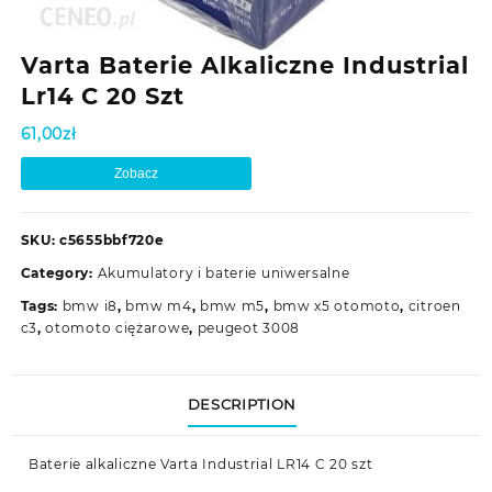
Varta Baterie Alkaliczne Industrial
Lr14 C 20 Szt
61,00
zł
Zobacz
SKU:
c5655bbf720e
Category:
Akumulatory i baterie uniwersalne
Tags:
bmw i8
,
bmw m4
,
bmw m5
,
bmw x5 otomoto
,
citroen
c3
,
otomoto ciężarowe
,
peugeot 3008
DESCRIPTION
Baterie alkaliczne Varta Industrial LR14 C 20 szt