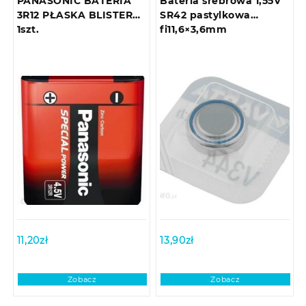
PANASONIC BATERIA
Bateria srebrowa 1,55V
3R12 PŁASKA BLISTER
SR42 pastylkowa
1szt.
fi11,6×3,6mm
11,20
zł
13,90
zł
Zobacz
Zobacz