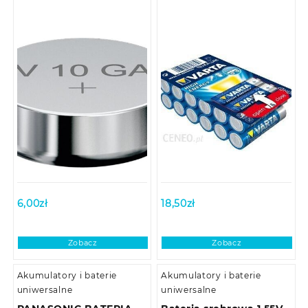
6,00
zł
18,50
zł
Zobacz
Zobacz
Akumulatory i baterie
Akumulatory i baterie
uniwersalne
uniwersalne