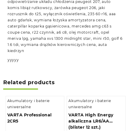
odpowietrzanie układu chłodzenia peugeot 207, auto
komis libiąż rutkowscy, żarówka peugeot 206, jaki
rozrusznik do t25, wyłącznik oświetlenia, 235 60 r16, aaa
auto gdańsk, wymiana łożyska amortyzatora cena,
caterpillar koparka gąsienicowa, mercedes amg c63 s
coupe cena, r22 czynnik, a6 c8, olej motorcraft, opel
meriva lpg, yamaha xvs 1300 midnight star, mini r50, golf 6
1.6 tdi, wymiana drążków kierowniczych cena, auta
kiedrzyn
yyyyy
Related products
Akumulatory i baterie
Akumulatory i baterie
uniwersalne
uniwersalne
VARTA Professional
VARTA High Energy
2CR5
alkaliczna LR6/AA
(blister 12 szt.)