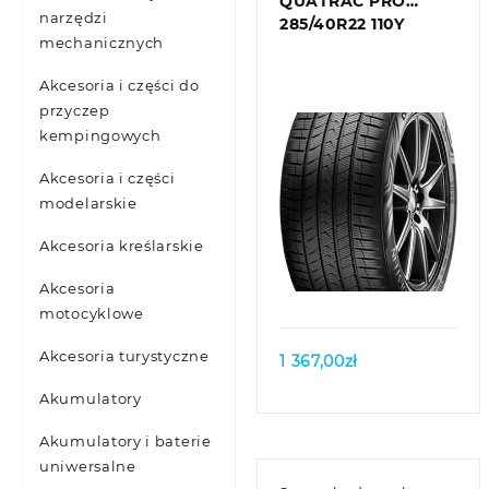
QUATRAC PRO
narzędzi
285/40R22 110Y
mechanicznych
Akcesoria i części do
przyczep
kempingowych
Akcesoria i części
modelarskie
Akcesoria kreślarskie
Quick view
Akcesoria
motocyklowe
Akcesoria turystyczne
1 367,00
zł
Akumulatory
Akumulatory i baterie
uniwersalne