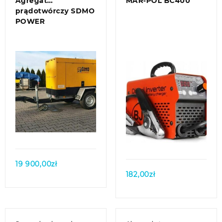
Agregat
MAR-POL BC400
prądotwórczy SDMO
POWER
Quick view
Quick view
19 900,00
zł
182,00
zł