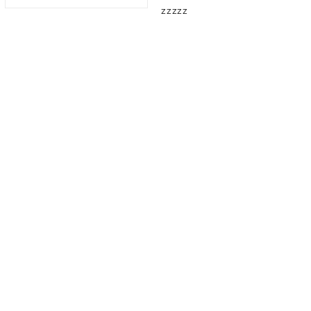
zzzzz
Zasilanie
0,15m
(CHIBB)