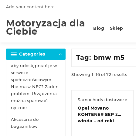
Skip
Add your content here
to
content
Motoryzacja dla
Blog
Sklep
Ciebie
Categories
Tag:
bmw m5
aby udostępniać je w
serwisie
Showing 1–16 of 72 results
społecznościowym.
Nie masz NFC? Żaden
problem. Urządzenia
Samochody dostawcze
można sparować
ręcznie.
Opel Movano
KONTENER 8EP z
Akcesoria do
winda – od reki
bagażników