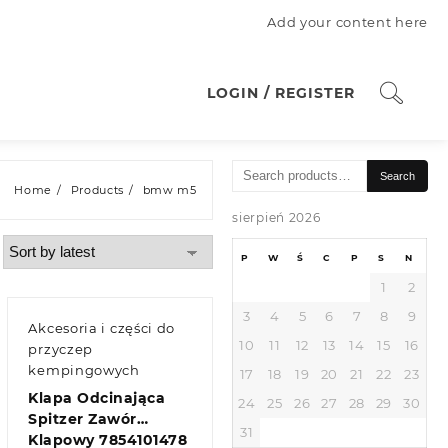
Add your content here
LOGIN / REGISTER
Search
Search
for:
Home
Products
bmw m5
sierpień 2026
P
W
Ś
C
P
S
N
1
2
3
4
5
6
7
8
9
Akcesoria i części do
10
11
12
13
14
15
16
przyczep
kempingowych
17
18
19
20
21
22
23
Klapa Odcinająca
24
25
26
27
28
29
30
Spitzer Zawór
31
Klapowy 7854101478