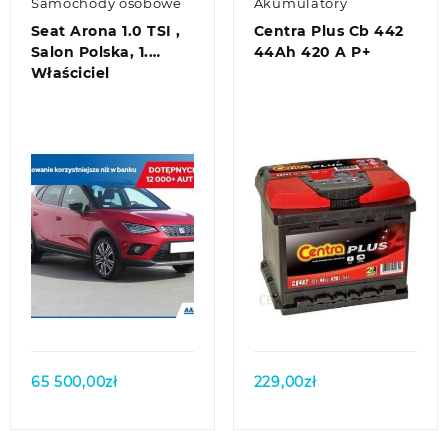
Samochody osobowe
Akumulatory
Seat Arona 1.0 TSI ,
Centra Plus Cb 442
Salon Polska, 1.
44Ah 420 A P+
Właściciel
Quick view
Quick view
65 500,00
zł
229,00
zł