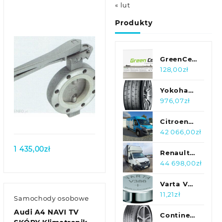
« lut
Produkty
GreenCell
do Dell
128,00
zł
Latitude
E6400 /
Yokohama
0HJ590
ADVAN
976,07
zł
Quick view
8800mAh
A052
(DE30)
195/45R16
Citroen
84W
Jumper
42 066,00
zł
SEMI-
1 435,00
zł
SLICK
Renault
Master
44 698,00
zł
Varta V
386
11,21
zł
Samochody osobowe
Audi A4 NAVI TV
Continental