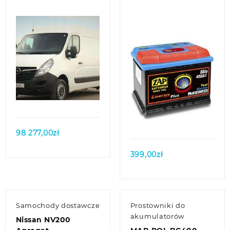
Quick view
Quick view
98 277,00
zł
399,00
zł
Samochody dostawcze
Prostowniki do
akumulatorów
Nissan NV200