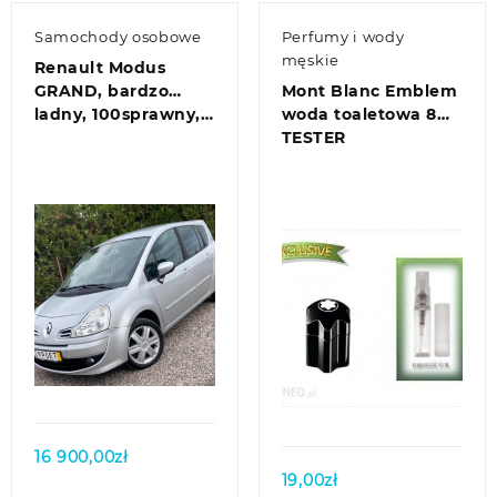
Samochody osobowe
Perfumy i wody
męskie
Renault Modus
GRAND, bardzo
Mont Blanc Emblem
ladny, 100sprawny,…
woda toaletowa 8ml
TESTER
Quick view
Quick view
16 900,00
zł
19,00
zł