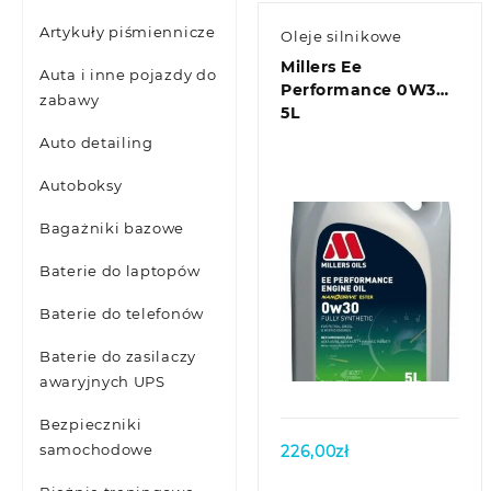
Artykuły piśmiennicze
Oleje silnikowe
Millers Ee
Auta i inne pojazdy do
Performance 0W30
zabawy
5L
Auto detailing
Autoboksy
Bagażniki bazowe
Baterie do laptopów
Baterie do telefonów
Quick view
Baterie do zasilaczy
awaryjnych UPS
Bezpieczniki
samochodowe
226,00
zł