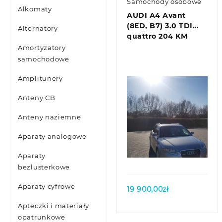
Samochody osobowe
Alkomaty
AUDI A4 Avant
(8ED, B7) 3.0 TDI
Alternatory
quattro 204 KM
Amortyzatory
samochodowe
Amplitunery
Anteny CB
Anteny naziemne
Aparaty analogowe
Quick view
Aparaty
bezlusterkowe
Aparaty cyfrowe
19 900,00
zł
Apteczki i materiały
opatrunkowe