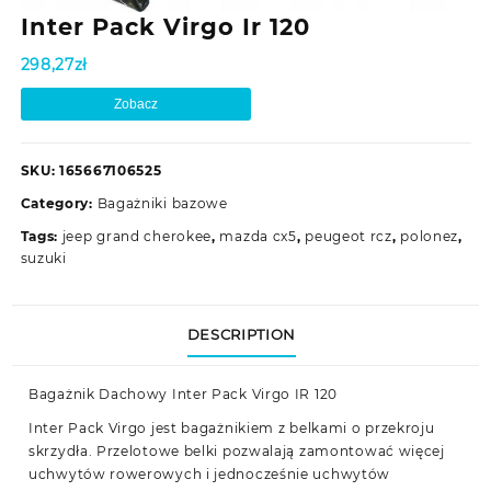
Inter Pack Virgo Ir 120
298,27
zł
Zobacz
SKU:
165667106525
Category:
Bagażniki bazowe
Tags:
jeep grand cherokee
,
mazda cx5
,
peugeot rcz
,
polonez
,
suzuki
DESCRIPTION
Bagażnik Dachowy Inter Pack Virgo IR 120
Inter Pack Virgo jest bagażnikiem z belkami o przekroju
skrzydła. Przelotowe belki pozwalają zamontować więcej
uchwytów rowerowych i jednocześnie uchwytów