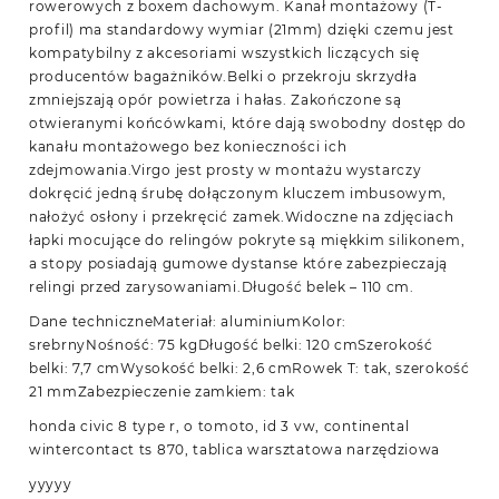
rowerowych z boxem dachowym. Kanał montażowy (T-
profil) ma standardowy wymiar (21mm) dzięki czemu jest
kompatybilny z akcesoriami wszystkich liczących się
producentów bagażników.Belki o przekroju skrzydła
zmniejszają opór powietrza i hałas. Zakończone są
otwieranymi końcówkami, które dają swobodny dostęp do
kanału montażowego bez konieczności ich
zdejmowania.Virgo jest prosty w montażu wystarczy
dokręcić jedną śrubę dołączonym kluczem imbusowym,
nałożyć osłony i przekręcić zamek.Widoczne na zdjęciach
łapki mocujące do relingów pokryte są miękkim silikonem,
a stopy posiadają gumowe dystanse które zabezpieczają
relingi przed zarysowaniami.Długość belek – 110 cm.
Dane techniczneMateriał: aluminiumKolor:
srebrnyNośność: 75 kgDługość belki: 120 cmSzerokość
belki: 7,7 cmWysokość belki: 2,6 cmRowek T: tak, szerokość
21 mmZabezpieczenie zamkiem: tak
honda civic 8 type r, o tomoto, id 3 vw, continental
wintercontact ts 870, tablica warsztatowa narzędziowa
yyyyy