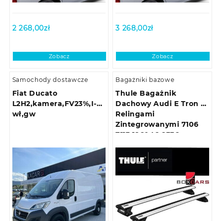
2 268,00
zł
3 268,00
zł
Zobacz
Zobacz
Samochody dostawcze
Bagażniki bazowe
Fiat Ducato
Thule Bagażnik
L2H2,kamera,FV23%,I-
Dachowy Audi E Tron Z
wł,gw
Relingami
Zintegrowanymi 7106
7113 186046 8336