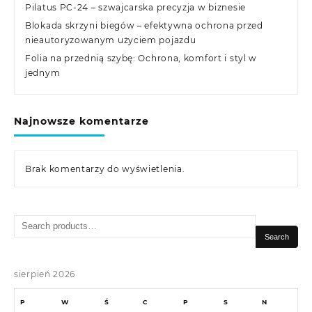
Pilatus PC-24 – szwajcarska precyzja w biznesie
Blokada skrzyni biegów – efektywna ochrona przed
nieautoryzowanym użyciem pojazdu
Folia na przednią szybę: Ochrona, komfort i styl w
jednym
Najnowsze komentarze
Brak komentarzy do wyświetlenia.
Search
for:
Search
sierpień 2026
P
W
Ś
C
P
S
N