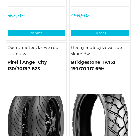
563,71
zł
496,90
zł
Zobacz
Zobacz
Opony motocyklowe i do
Opony motocyklowe i do
skuterów
skuterów
Pirelli Angel City
Bridgestone Tw152
130/70R17 62S
150/70R17 69H