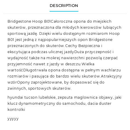
DESCRIPTION
Bridgestone Hoop B01Całoroczna opona do miejskich
skuterów, przeznaczona dla młodych kierowców lubiących
sportową jazdę. Dzięki wielu dostępnym rozmiarom Hoop
B01 jest jedną z najpopularniejszych opon Bridgestone
przeznaczonych do skuterów.Cechy Bezpieczna i
ekscytująca podczas ulicznej jazdyDuża przyczepność i
wydajność także na mokrej nawierzchni pozwolą czerpać
przyjemność nawet z jazdy w deszczu.Wielka
wartośćDługotrwała opona dostępna w pełnym wachlarzu
rozmiarów i pasująca do bardzo wielu skuterów.Atrakcyjny
wzórOpony zaprojektowane, by dopasować się do
zwinnych, sportowych skuterów.
hyundai tucson lubelskie, zepsuta maglownica objawy, jaki
klucz dynamometryczny do samochodu, dacia duster
kontrolki
yyyyy