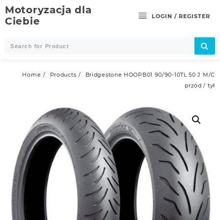
Skip
Motoryzacja dla
to
LOGIN / REGISTER
Ciebie
content
Home
Products
Bridgestone HOOPB01 90/90-10TL 50 J M/C
przód / tył