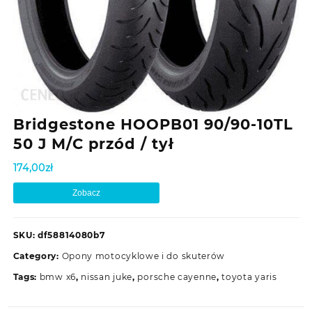
Bridgestone HOOPB01 90/90-10TL
50 J M/C przód / tył
174,00
zł
Zobacz
SKU:
df58814080b7
Category:
Opony motocyklowe i do skuterów
Tags:
bmw x6
,
nissan juke
,
porsche cayenne
,
toyota yaris