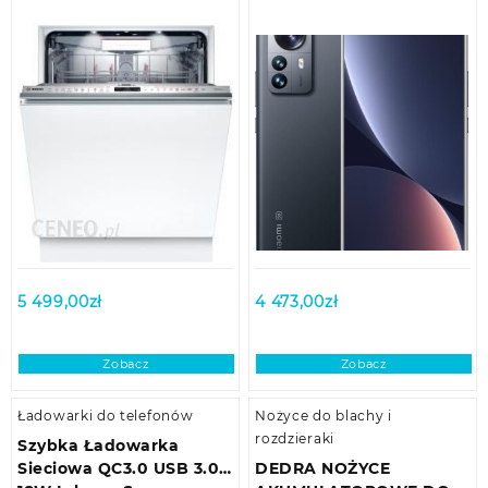
5 499,00
zł
4 473,00
zł
Zobacz
Zobacz
Ładowarki do telefonów
Nożyce do blachy i
rozdzieraki
Szybka Ładowarka
Sieciowa QC3.0 USB 3.0
DEDRA NOŻYCE