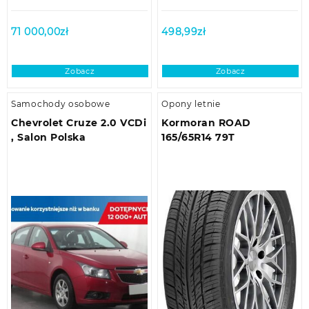
71 000,00
zł
498,99
zł
Zobacz
Zobacz
Samochody osobowe
Opony letnie
Chevrolet Cruze 2.0 VCDi
Kormoran ROAD
, Salon Polska
165/65R14 79T