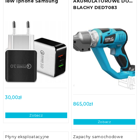
18W Iphone Samsung
AKUMULATOROWE DO
BLACHY DED7083
30,00
zł
865,00
zł
Zobacz
Zobacz
Płyny eksploatacyjne
Zapachy samochodowe