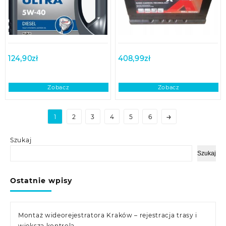
124,90
zł
408,99
zł
Zobacz
Zobacz
→
1
2
3
4
5
6
Szukaj
Szukaj
Ostatnie wpisy
Montaż wideorejestratora Kraków – rejestracja trasy i
większa kontrola