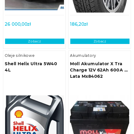
26 000,00
zł
186,20
zł
Zobacz
Zobacz
Oleje silnikowe
Akumulatory
Shell Helix Ultra 5W40
Moll Akumulator X Tra
4L
Charge 12V 62Ah 600A 3
Lata Mx84062