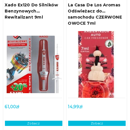
Xado Ex120 Do Silników
La Casa De Los Aromas
Benzynowych
Odświeżacz do
Rewitalizant 9ml
samochodu CZERWONE
OWOCE 7ml
61,00
zł
14,99
zł
Zobacz
Zobacz