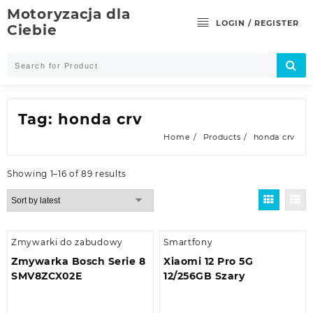
Skip
Motoryzacja dla
to
LOGIN / REGISTER
Ciebie
content
Tag:
honda crv
Home
Products
honda crv
Showing 1–16 of 89 results
Zmywarki do zabudowy
Smartfony
Zmywarka Bosch Serie 8
Xiaomi 12 Pro 5G
SMV8ZCX02E
12/256GB Szary