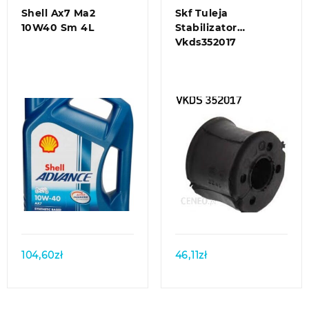
Shell Ax7 Ma2
Skf Tuleja
10W40 Sm 4L
Stabilizator
Vkds352017
Quick view
Quick view
104,60
zł
46,11
zł