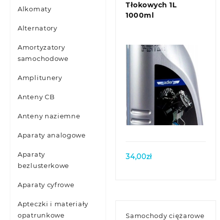
Tłokowych 1L
Alkomaty
1000ml
Alternatory
Amortyzatory
samochodowe
Amplitunery
Anteny CB
Quick view
Anteny naziemne
Aparaty analogowe
Aparaty
34,00
zł
bezlusterkowe
Aparaty cyfrowe
Apteczki i materiały
opatrunkowe
Samochody ciężarowe