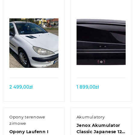
Quick view
Quick view
2 499,00
zł
1 899,00
zł
Opony terenowe
Akumulatory
zimowe
Jenox Akumulator
Opony Laufenn I
Classic Japanese 12V