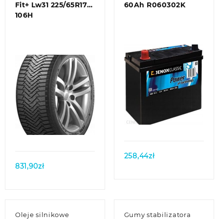
Fit+ Lw31 225/65R17
60Ah R060302K
106H
Quick view
Quick view
258,44
zł
831,90
zł
Oleje silnikowe
Gumy stabilizatora