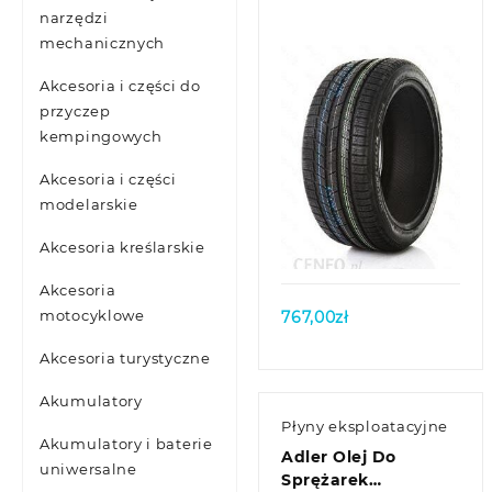
narzędzi
mechanicznych
Akcesoria i części do
przyczep
kempingowych
Akcesoria i części
modelarskie
Quick view
Akcesoria kreślarskie
Akcesoria
motocyklowe
767,00
zł
Akcesoria turystyczne
Akumulatory
Płyny eksploatacyjne
Akumulatory i baterie
Adler Olej Do
uniwersalne
Sprężarek