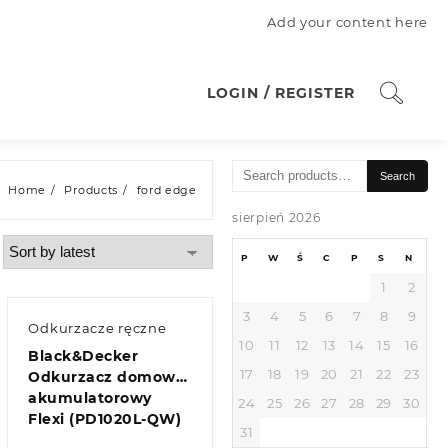
Add your content here
LOGIN / REGISTER
Search
Search
for:
Home
Products
ford edge
sierpień 2026
P
W
Ś
C
P
S
N
1
2
3
4
5
6
7
8
9
Odkurzacze ręczne
10
11
12
13
14
15
16
Black&Decker
17
18
19
20
21
22
23
Odkurzacz domowy
akumulatorowy
24
25
26
27
28
29
30
Flexi (PD1020L-QW)
31