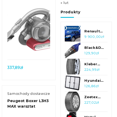
« lut
Produkty
Renault
Megane
9 900,00
zł
ManualSerwisKl
Quick view
KartyR...
Black&Decker
Odkurzacz
129,90
zł
akumulatorowy
ręczny
Kleber
337,89
zł
(NVC115WA-
Dynaxer
224,99
zł
QW)
Hp3
195/65R15
Hyundai
91H
Oe Filtr
126,86
zł
Powietrza
Samochody dostawcze
28113G2700
Zeetex
Peugeot Boxer L3H3
HP1000
227,02
zł
MAX warsztat
175/70R14
88 T
Motul