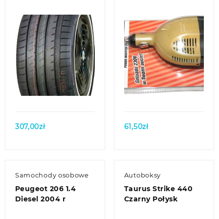
Quick view
Quick view
307,00
zł
61,50
zł
Samochody osobowe
Autoboksy
Peugeot 206 1.4
Taurus Strike 440
Diesel 2004 r
Czarny Połysk