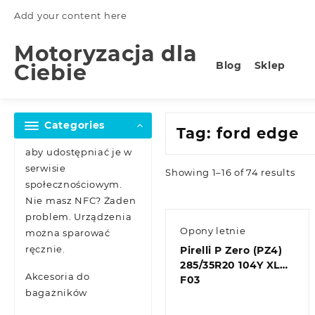
Skip
Add your content here
to
content
Motoryzacja dla
Blog
Sklep
Ciebie
Categories
Tag:
ford edge
aby udostępniać je w
serwisie
Showing 1–16 of 74 results
społecznościowym.
Nie masz NFC? Żaden
problem. Urządzenia
Opony letnie
można sparować
ręcznie.
Pirelli P Zero (PZ4)
285/35R20 104Y XL
Akcesoria do
F03
bagażników