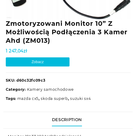
Zmotoryzowani Monitor 10” Z
Możliwością Podłączenia 3 Kamer
Ahd (ZM013)
1 247,04
zł
Zobacz
SKU:
d60c32fc09c3
Category:
Kamery samochodowe
Tags:
mazda cx5
,
skoda superb
,
suzuki sx4
DESCRIPTION