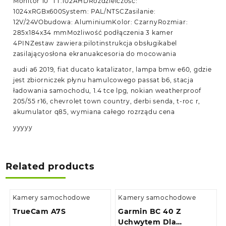
Monitor 10″ TT.102AHDRozdzielczość:
1024xRGBx600System: PAL/NTSCZasilanie:
12V/24VObudowa: AluminiumKolor: CzarnyRozmiar:
285x184x34 mmMożliwość podłączenia 3 kamer
4PINZestaw zawiera:pilotinstrukcja obsługikabel
zasilającyosłona ekranuakcesoria do mocowania
audi a6 2019, fiat ducato katalizator, lampa bmw e60, gdzie
jest zbiorniczek płynu hamulcowego passat b6, stacja
ładowania samochodu, 1.4 tce lpg, nokian weatherproof
205/55 r16, chevrolet town country, derbi senda, t-roc r,
akumulator q85, wymiana całego rozrządu cena
yyyyy
Related products
Kamery samochodowe
Kamery samochodowe
TrueCam A7S
Garmin BC 40 Z
Uchwytem Dla