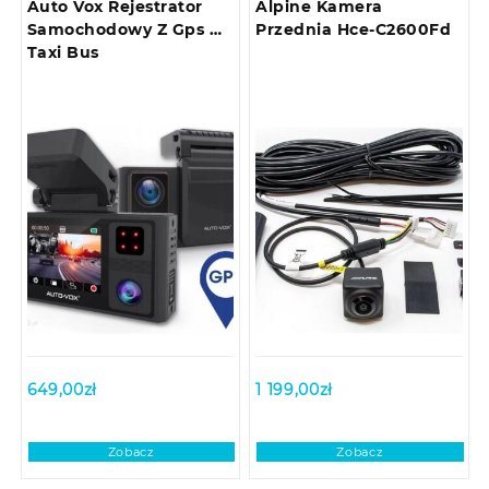
Auto Vox Rejestrator
Alpine Kamera
Samochodowy Z Gps Do
Przednia Hce-C2600Fd
Taxi Bus
649,00
zł
1 199,00
zł
Zobacz
Zobacz