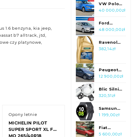
FLUX 2
VW Polo
SMART
1.2 TSI ,
40 000,00
zł
T2980
Salon
Polska,
Ford
us 1.6 benzyna, kia jeep,
Klima,
Focus 1.6 i
48 000,00
zł
ssat b7 alltrack, jtd,
Tempomat
, Salon
dowe czy platynowe,
Polska,
Ravenol
Serwis
Olej
382,14
zł
ASO
75W140
4L Sls Gl5
Ls 1221110
Peugeot
004 01
307SW 2.0
12 900,00
zł
999
Benzyna
140KM
Blic Silnik
Panorama
Wycieraczek
320,51
zł
GWARANCJA
Tył Audi
A3 A4 A6
Samsung
Opony letnie
Passat
Galaxy
1 199,00
zł
5810 25
Watch5
MICHELIN PILOT
024390P
Fiat
SUPER SPORT XL FR
Punto SX
5 600,00
zł
MO 265/40R18