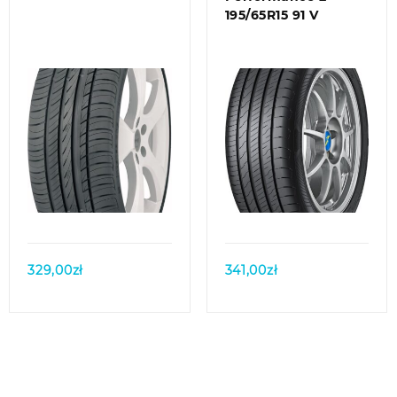
195/65R15 91 V
Quick view
Quick view
329,00
zł
341,00
zł