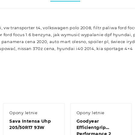
, vw transporter t4, volkswagen polo 2008, filtr paliwa ford foc
 ford focus 1.6 benzyna, jak wymusić wypalanie dpf hyundai, pa
e panamera cena 2020, auto mart olesno, spoiler.pl, świece iry
upować, nissan 370z cena, hyundai i40 2014, kia sportage 4×4
Opony letnie
Opony letnie
Sava Intensa Uhp
Goodyear
205/50R17 93W
Efficientgrip
Performance 2