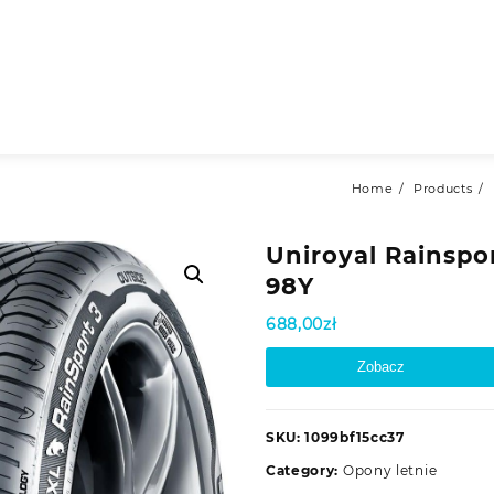
Home
Products
Uniroyal Rainspo
98Y
688,00
zł
Zobacz
SKU:
1099bf15cc37
Category:
Opony letnie