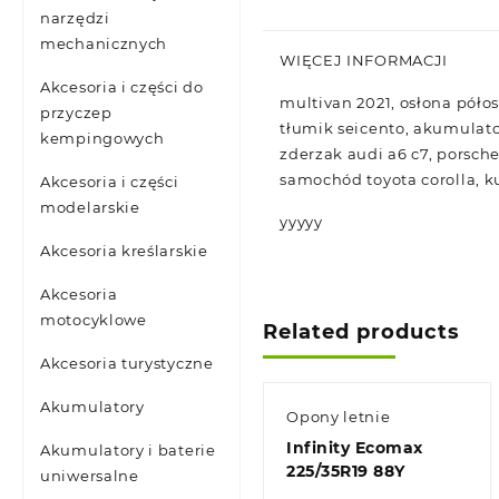
narzędzi
mechanicznych
WIĘCEJ INFORMACJI
Akcesoria i części do
multivan 2021, osłona półosi
przyczep
tłumik seicento, akumulator
kempingowych
zderzak audi a6 c7, porsch
samochód toyota corolla, k
Akcesoria i części
modelarskie
yyyyy
Akcesoria kreślarskie
Akcesoria
motocyklowe
Related products
Akcesoria turystyczne
Akumulatory
Opony letnie
Infinity Ecomax
Akumulatory i baterie
225/35R19 88Y
uniwersalne