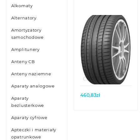
Alkomaty
Alternatory
Amortyzatory
samochodowe
Amplitunery
Anteny CB
Quick view
Anteny naziemne
Aparaty analogowe
460,83
zł
Aparaty
bezlusterkowe
Aparaty cyfrowe
Apteczki i materiały
opatrunkowe