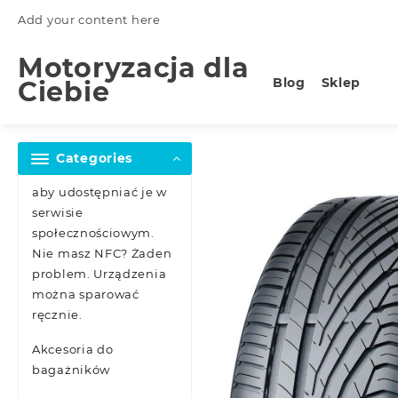
Skip
Add your content here
to
content
Motoryzacja dla
Blog
Sklep
Ciebie
Categories
aby udostępniać je w
serwisie
społecznościowym.
Nie masz NFC? Żaden
problem. Urządzenia
można sparować
ręcznie.
Akcesoria do
bagażników