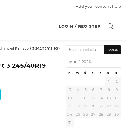
Add your content here
LOGIN / REGISTER
Search
Uniroyal Rainsport 3 245/40R19 98Y
Search
for:
sierpień 2026
rt 3 245/40R19
P
W
Ś
C
P
S
N
1
2
3
4
5
6
7
8
9
10
11
12
13
14
15
16
17
18
19
20
21
22
23
24
25
26
27
28
29
30
31