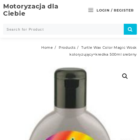
Skip
Motoryzacja dla
to
LOGIN / REGISTER
Ciebie
content
Home
Products
Turtle Wax Color Magic Wosk
koloryzujący+kredka 500ml srebrny