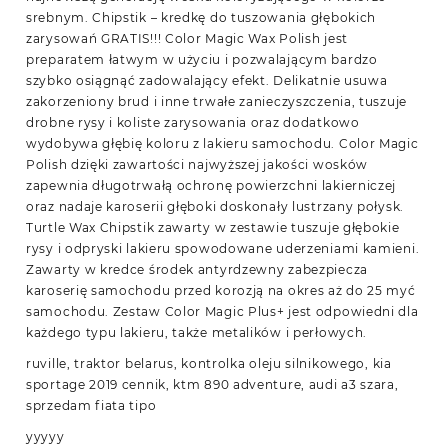
srebnym. Chipstik – kredkę do tuszowania głębokich
zarysowań GRATIS!!! Color Magic Wax Polish jest
preparatem łatwym w użyciu i pozwalającym bardzo
szybko osiągnąć zadowalający efekt. Delikatnie usuwa
zakorzeniony brud i inne trwałe zanieczyszczenia, tuszuje
drobne rysy i koliste zarysowania oraz dodatkowo
wydobywa głębię koloru z lakieru samochodu. Color Magic
Polish dzięki zawartości najwyższej jakości wosków
zapewnia długotrwałą ochronę powierzchni lakierniczej
oraz nadaje karoserii głęboki doskonały lustrzany połysk.
Turtle Wax Chipstik zawarty w zestawie tuszuje głębokie
rysy i odpryski lakieru spowodowane uderzeniami kamieni.
Zawarty w kredce środek antyrdzewny zabezpiecza
karoserię samochodu przed korozją na okres aż do 25 myć
samochodu. Zestaw Color Magic Plus+ jest odpowiedni dla
każdego typu lakieru, także metalików i perłowych.
ruville, traktor belarus, kontrolka oleju silnikowego, kia
sportage 2019 cennik, ktm 890 adventure, audi a3 szara,
sprzedam fiata tipo
yyyyy