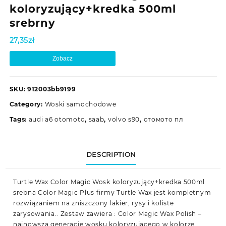
koloryzujący+kredka 500ml
srebrny
27,35
zł
Zobacz
SKU:
912003bb9199
Category:
Woski samochodowe
Tags:
audi a6 otomoto
,
saab
,
volvo s90
,
отомото пл
DESCRIPTION
Turtle Wax Color Magic Wosk koloryzujący+kredka 500ml
srebna Color Magic Plus firmy Turtle Wax jest kompletnym
rozwiązaniem na zniszczony lakier, rysy i koliste
zarysowania.. Zestaw zawiera : Color Magic Wax Polish –
najnowszą generację wosku koloryzującego w kolorze