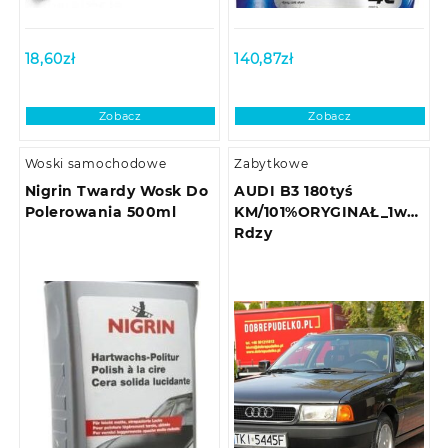
18,60
zł
140,87
zł
Zobacz
Zobacz
Woski samochodowe
Zabytkowe
Nigrin Twardy Wosk Do
AUDI B3 180tyś
Polerowania 500ml
KM/101%ORYGINAŁ_1wł_UN
Rdzy