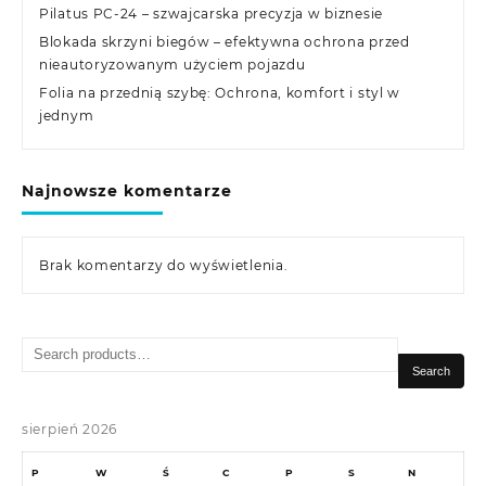
Pilatus PC-24 – szwajcarska precyzja w biznesie
Blokada skrzyni biegów – efektywna ochrona przed
nieautoryzowanym użyciem pojazdu
Folia na przednią szybę: Ochrona, komfort i styl w
jednym
Najnowsze komentarze
Brak komentarzy do wyświetlenia.
Search
for:
Search
sierpień 2026
P
W
Ś
C
P
S
N