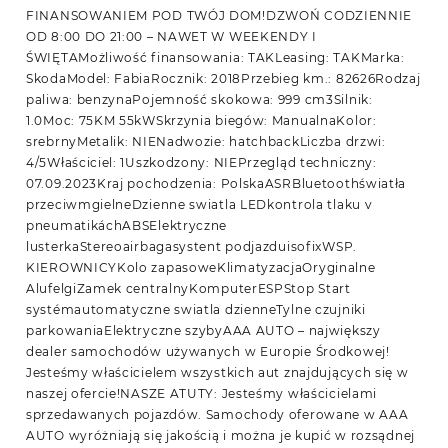
FINANSOWANIEM POD TWÓJ DOM!DZWOŃ CODZIENNIE
OD 8:00 DO 21:00 – NAWET W WEEKENDY I
ŚWIĘTAMożliwość finansowania: TAKLeasing: TAKMarka:
SkodaModel: FabiaRocznik: 2018Przebieg km.: 82626Rodzaj
paliwa: benzynaPojemność skokowa: 999 cm3Silnik:
1.0Moc: 75KM 55kWSkrzynia biegów: ManualnaKolor:
srebrnyMetalik: NIENadwozie: hatchbackLiczba drzwi:
4/5Właściciel: 1Uszkodzony: NIEPrzegląd techniczny:
07.09.2023Kraj pochodzenia: PolskaASRBluetoothświatła
przeciwmgielneDzienne swiatla LEDkontrola tlaku v
pneumatikáchABSElektryczne
lusterkaStereoairbagasystent podjazduisofixWSP.
KIEROWNICYKolo zapasoweKlimatyzacjaOryginalne
AlufelgiZamek centralnyKomputerESPStop Start
systémautomatyczne swiatla dzienneTylne czujniki
parkowaniaElektryczne szybyAAA AUTO – największy
dealer samochodów używanych w Europie Środkowej!
Jesteśmy właścicielem wszystkich aut znajdujących się w
naszej ofercie!NASZE ATUTY: Jesteśmy właścicielami
sprzedawanych pojazdów. Samochody oferowane w AAA
AUTO wyróżniają się jakością i można je kupić w rozsądnej