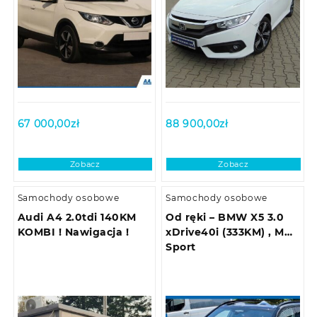
67 000,00
zł
88 900,00
zł
Zobacz
Zobacz
Samochody osobowe
Samochody osobowe
Audi A4 2.0tdi 140KM
Od ręki – BMW X5 3.0
KOMBI ! Nawigacja !
xDrive40i (333KM) , M
Sport