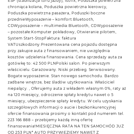
ESP (stabilizacja toru jazdy), Isofix, Poduszka powietrzna
chroniąca kolana, Poduszka powietrzna kierowcy,
Poduszka powietrzna pasażera, Poduszki boczne
przednieWyposażenie – komfort:Bluetooth,
CDWyposażenie – multimedia:Bluetooth, CDWyposażenie
– pozostałe:Komputer pokładowy, Otwieranie pilotem,
System Start-StopFaktura: faktura
VATUszkodzony:Prezentowana cena pojazdu dostępna
przy zakupie auta z finansowaniem, nie uwzględnia
kosztów udzielenia finansowania. Cena sprzedaży auta za
gotówkę to: 42 500 PLNPolski salon. Po pierwszym
właścicielu. Garażowany. Niski przebieg. Serwisowany.
Bogate wyposażenie. Stan nowego samochodu. Bardzo
zadbane wnętrze, bez śladów użytkowania. Właściciel
niepalący. , Oferujemy auta z wkładem własnym 0%, raty aż
na 120 miesięcy, odroczenie spłaty kredytu nawet o 5
miesięcy, ubezpieczenie spłaty kredytu. W celu uzyskania
szczegółowych informacji o aucie i bezkonkurencyjnej
ofercie finansowania prosimy o kontakt pod numerem tel.
223 166 888 – przebijemy każdą inną ofertę
finansowania!MIESIĘCZNA RATA NA TEN SAMOCHÓD JUŻ
OD 253 PLN* AUTO PRZYWIEZIEMY NAWET Z