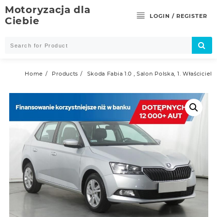
Skip
Motoryzacja dla
to
LOGIN / REGISTER
Ciebie
content
Home
Products
Skoda Fabia 1.0 , Salon Polska, 1. Właściciel