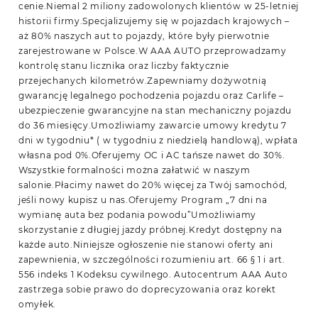
cenie.Niemal 2 miliony zadowolonych klientów w 25-letniej
historii firmy.Specjalizujemy się w pojazdach krajowych –
aż 80% naszych aut to pojazdy, które były pierwotnie
zarejestrowane w Polsce.W AAA AUTO przeprowadzamy
kontrolę stanu licznika oraz liczby faktycznie
przejechanych kilometrów.Zapewniamy dożywotnią
gwarancję legalnego pochodzenia pojazdu oraz Carlife –
ubezpieczenie gwarancyjne na stan mechaniczny pojazdu
do 36 miesięcy.Umożliwiamy zawarcie umowy kredytu 7
dni w tygodniu* ( w tygodniu z niedzielą handlową), wpłata
własna pod 0%.Oferujemy OC i AC tańsze nawet do 30%.
Wszystkie formalności można załatwić w naszym
salonie.Płacimy nawet do 20% więcej za Twój samochód,
jeśli nowy kupisz u nas.Oferujemy Program „7 dni na
wymianę auta bez podania powodu”Umożliwiamy
skorzystanie z długiej jazdy próbnej.Kredyt dostępny na
każde auto.Niniejsze ogłoszenie nie stanowi oferty ani
zapewnienia, w szczególności rozumieniu art. 66 § 1 i art.
556 indeks 1 Kodeksu cywilnego. Autocentrum AAA Auto
zastrzega sobie prawo do doprecyzowania oraz korekt
omyłek.