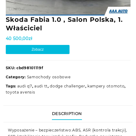
Skoda Fabia 1.0 , Salon Polska, 1.
Właściciel
40 500,00
zł
Zobacz
SKU:
cbd98101119f
Category:
Samochody osobowe
Tags:
audi q7
,
audi tt
,
dodge challenger
,
kampery otomoto
,
toyota avensis
DESCRIPTION
Wyposażenie – bezpieczeństwo:ABS, ASR (kontrola trakcji),