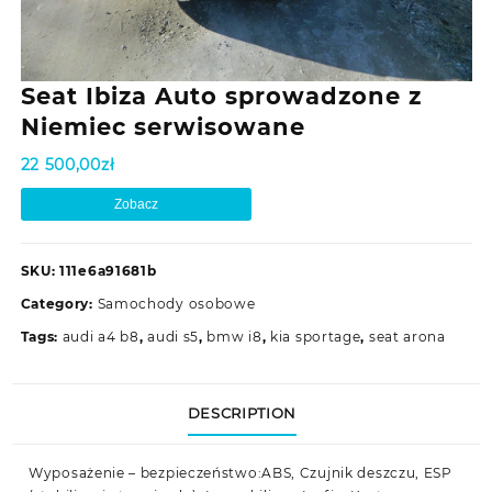
Seat Ibiza Auto sprowadzone z
Niemiec serwisowane
22 500,00
zł
Zobacz
SKU:
111e6a91681b
Category:
Samochody osobowe
Tags:
audi a4 b8
,
audi s5
,
bmw i8
,
kia sportage
,
seat arona
DESCRIPTION
Wyposażenie – bezpieczeństwo:ABS, Czujnik deszczu, ESP