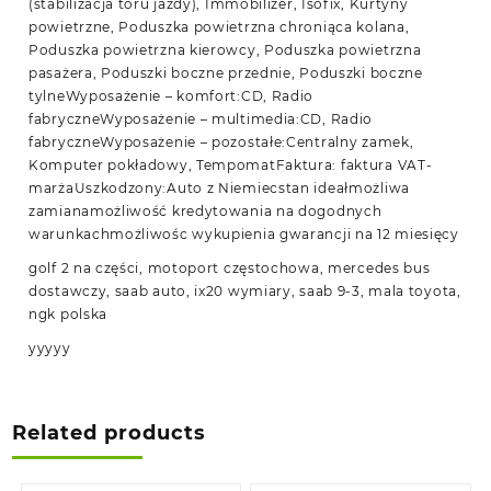
(stabilizacja toru jazdy), Immobilizer, Isofix, Kurtyny
powietrzne, Poduszka powietrzna chroniąca kolana,
Poduszka powietrzna kierowcy, Poduszka powietrzna
pasażera, Poduszki boczne przednie, Poduszki boczne
tylneWyposażenie – komfort:CD, Radio
fabryczneWyposażenie – multimedia:CD, Radio
fabryczneWyposażenie – pozostałe:Centralny zamek,
Komputer pokładowy, TempomatFaktura: faktura VAT-
marżaUszkodzony:Auto z Niemiecstan ideałmożliwa
zamianamożliwość kredytowania na dogodnych
warunkachmożliwośc wykupienia gwarancji na 12 miesięcy
golf 2 na części, motoport częstochowa, mercedes bus
dostawczy, saab auto, ix20 wymiary, saab 9-3, mala toyota,
ngk polska
yyyyy
Related products